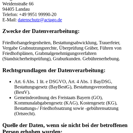
Weidenstraße 66
94405 Landau
Telefon: +49 9951 99990-20
E-Mail:
datenschutz@actago.de
Zwecke der Datenverarbeitung:
Friedhofsangelegenheiten, Bestattungsabwicklung, Trauerfeier,
Vergabe Grabnutzungsrechte, Überprüfung Gräber, Führen von
Friedhofsplänen, Grabmalgenehmigungsverfahren
(Standsicherheitsprüfung), Graburkunden. Gebührenerhebung.
Rechtsgrundlagen der Datenverarbeitung:
Art. 6 Abs. 1 lit. e DSGVO, Art. 4 Abs. 1 BayDSG,
Bestattungsgesetz (BayBestG), Bestattungsverordnung
(BestV).
Gemeindeordnung des Freistaats Bayern (GO),
Kommunalabgabengesetz (KAG), Kostengesetz (KG),
Bestattungs-/ Friedhofssatzung sowie -gebührensatzung
(Ortsrecht).
Quelle der Daten, wenn sie nicht bei der betroffenen
Person erhoben wurden: