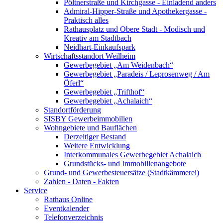
Pöltnerstraße und Kirchgasse - Einladend anders
Admiral-Hipper-Straße und Apothekergasse -
Praktisch alles
Rathausplatz und Obere Stadt - Modisch und
Kreativ am Stadtbach
Neidhart-Einkaufspark
Wirtschaftsstandort Weilheim
Gewerbegebiet „Am Weidenbach“
Gewerbegebiet „Paradeis / Leprosenweg / Am
Öferl“
Gewerbegebiet „Trifthof“
Gewerbegebiet „Achalaich“
Standortförderung
SISBY Gewerbeimmobilien
Wohngebiete und Bauflächen
Derzeitiger Bestand
Weitere Entwicklung
Interkommunales Gewerbegebiet Achalaich
Grundstücks- und Immobilienangebote
Grund- und Gewerbesteuersätze (Stadtkämmerei)
Zahlen - Daten - Fakten
Service
Rathaus Online
Eventkalender
Telefonverzeichnis