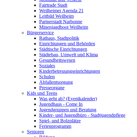
Fairtrade Stadt
Weilheimer Agenda 21
Leitbild Weilheim
Partnerstadt Narbonne
Minenjagdboot Weilheim
Bürgerservice
Rathaus, Stadtpolitik
Einrichtungen und Behörden
Städtische Einrichtungen
Städtebau, Umwelt und Klima
Gesundheitswesen
Soziales
Kinderbetreuungseinrichtungen
Schulen
Abfallentsorgung
Presseorgane
Kids und Teens
Was geht ab? (Eventkalender)
Jugendhaus - Come In
Jugendgruppen und Beratung
Kinder- und Jugendbüro - Stadtjugendpflege
Spiel- und Bolzplätze
Ferienprogramm
Senioren