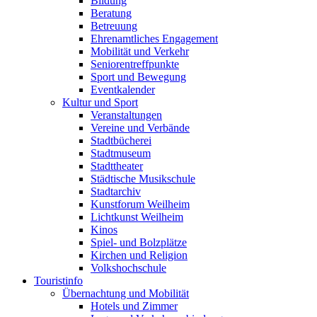
Bildung
Beratung
Betreuung
Ehrenamtliches Engagement
Mobilität und Verkehr
Seniorentreffpunkte
Sport und Bewegung
Eventkalender
Kultur und Sport
Veranstaltungen
Vereine und Verbände
Stadtbücherei
Stadtmuseum
Stadttheater
Städtische Musikschule
Stadtarchiv
Kunstforum Weilheim
Lichtkunst Weilheim
Kinos
Spiel- und Bolzplätze
Kirchen und Religion
Volkshochschule
Touristinfo
Übernachtung und Mobilität
Hotels und Zimmer