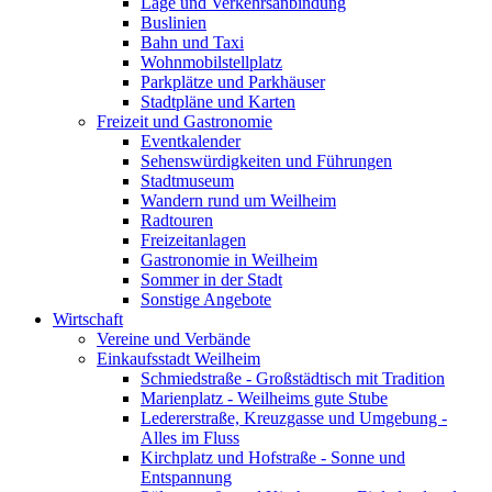
Lage und Verkehrsanbindung
Buslinien
Bahn und Taxi
Wohnmobilstellplatz
Parkplätze und Parkhäuser
Stadtpläne und Karten
Freizeit und Gastronomie
Eventkalender
Sehenswürdigkeiten und Führungen
Stadtmuseum
Wandern rund um Weilheim
Radtouren
Freizeitanlagen
Gastronomie in Weilheim
Sommer in der Stadt
Sonstige Angebote
Wirtschaft
Vereine und Verbände
Einkaufsstadt Weilheim
Schmiedstraße - Großstädtisch mit Tradition
Marienplatz - Weilheims gute Stube
Ledererstraße, Kreuzgasse und Umgebung -
Alles im Fluss
Kirchplatz und Hofstraße - Sonne und
Entspannung