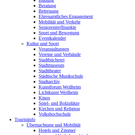
Bildung
Beratung
Betreuung
Ehrenamtliches Engagement
Mobilität und Verkehr
Seniorentreffpunkte
Sport und Bewegung
Eventkalender
Kultur und Sport
Veranstaltungen
Vereine und Verbände
Stadtbücherei
Stadtmuseum
Stadttheater
Städtische Musikschule
Stadtarchiv
Kunstforum Weilheim
Lichtkunst Weilheim
Kinos
Spiel- und Bolzplätze
Kirchen und Religion
Volkshochschule
Touristinfo
Übernachtung und Mobilität
Hotels und Zimmer