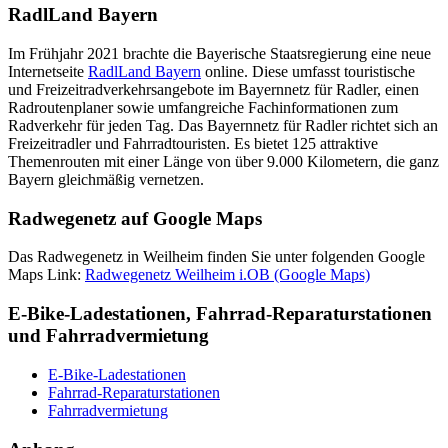
RadlLand Bayern
Im Frühjahr 2021 brachte die Bayerische Staatsregierung eine neue
Internetseite
RadlLand Bayern
online
. Diese umfasst
tou
ristische
und Freizeitradverkehrsangebote im Bayernnetz für Radler, einen
Rad
rout
enplaner sowie umfangreiche Fachinformationen zum
Radverkehr für jeden Tag. Das Bayernnetz für Radler richtet sich an
Freizeitradler und Fahrrad
tour
isten. Es bietet 125 attraktive
Themen
rout
en mit einer Länge von über 9.000 Kilometern, die ganz
Bayern gleichmäßig vernetzen.
Radwegenetz auf
Google Maps
Das Radwegenetz in Weilheim finden Sie unter folgenden
Google
Maps Link
:
Radwegenetz Weilheim i.OB (Google Maps)
E-Bike
-Ladestationen, Fahrrad-Reparaturstationen
und Fahrradvermietung
E-Bike-Ladestationen
Fahrrad-Reparaturstationen
Fahrradvermietung