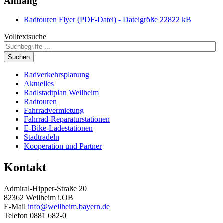
Anhang
Radtouren Flyer (PDF-Datei) - Dateigröße 22822 kB
Volltextsuche
Suchen
Radverkehrsplanung
Aktuelles
Radlstadtplan Weilheim
Radtouren
Fahrradvermietung
Fahrrad-Reparaturstationen
E-Bike-Ladestationen
Stadtradeln
Kooperation und Partner
Kontakt
Admiral-Hipper-Straße 20
82362 Weilheim i.OB
E-Mail
info@weilheim.bayern.de
Telefon 0881 682-0