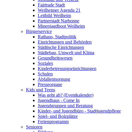
Fairtrade Stadt
Weilheimer Agenda 21
Leitbild Weilheim
Partnerstadt Narbonne
Minenjagdboot Weilheim
Bürgerservice
Rathaus, Stadtpolitik
Einrichtungen und Behörden
Städtische Einrichtungen
Städtebau, Umwelt und Klima
Gesundheitswesen
Soziales
Kinderbetreuungseinrichtungen
Schulen
Abfallentsorgung
Presseorgane
Kids und Teens
Was geht ab? (Eventkalender)
Jugendhaus - Come In
Jugendgruppen und Beratung
Kinder- und Jugendbüro - Stadtjugendpflege
Spiel- und Bolzplätze
Ferienprogramm
Senioren