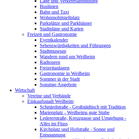
Lage und Verkehrsanbindung
Buslinien
Bahn und Taxi
Wohnmobilstellplatz
Parkplätze und Parkhäuser
Stadtpläne und Karten
Freizeit und Gastronomie
Eventkalender
Sehenswürdigkeiten und Führungen
Stadtmuseum
Wandern rund um Weilheim
Radtouren
Freizeitanlagen
Gastronomie in Weilheim
Sommer in der Stadt
Sonstige Angebote
Wirtschaft
Vereine und Verbände
Einkaufsstadt Weilheim
Schmiedstraße - Großstädtisch mit Tradition
Marienplatz - Weilheims gute Stube
Ledererstraße, Kreuzgasse und Umgebung -
Alles im Fluss
Kirchplatz und Hofstraße - Sonne und
Entspannung