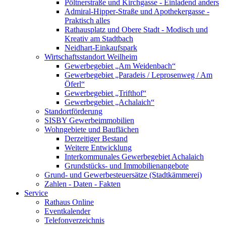
Pöltnerstraße und Kirchgasse - Einladend anders
Admiral-Hipper-Straße und Apothekergasse -
Praktisch alles
Rathausplatz und Obere Stadt - Modisch und
Kreativ am Stadtbach
Neidhart-Einkaufspark
Wirtschaftsstandort Weilheim
Gewerbegebiet „Am Weidenbach“
Gewerbegebiet „Paradeis / Leprosenweg / Am
Öferl“
Gewerbegebiet „Trifthof“
Gewerbegebiet „Achalaich“
Standortförderung
SISBY Gewerbeimmobilien
Wohngebiete und Bauflächen
Derzeitiger Bestand
Weitere Entwicklung
Interkommunales Gewerbegebiet Achalaich
Grundstücks- und Immobilienangebote
Grund- und Gewerbesteuersätze (Stadtkämmerei)
Zahlen - Daten - Fakten
Service
Rathaus Online
Eventkalender
Telefonverzeichnis