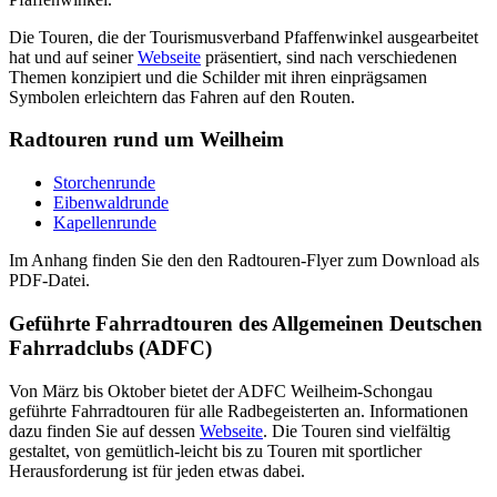
Die
Tour
en, die der
Tour
ismusverband Pfaffenwinkel ausgearbeitet
hat und auf seiner
Webseite
präsentiert, sind nach verschiedenen
Themen konzipiert und die Schilder mit ihren einprägsamen
Symbolen erleichtern das Fahren auf den
Rout
en.
Rad
tour
en rund um Weilheim
Storchenrunde
Eibenwaldrunde
Kapellenrunde
Im Anhang finden Sie den den Rad
tour
en-
Flyer
zum
Download
als
PDF-Datei.
Geführte Fahrrad
tour
en des Allgemeinen Deutschen
Fahrradclubs (ADFC)
Von März bis Oktober bietet der ADFC Weilheim-Schongau
geführte Fahrrad
tour
en für alle Radbegeisterten an. Informationen
dazu finden Sie auf dessen
Webseite
. Die
Tour
en sind vielfältig
gestaltet, von gemütlich-leicht bis zu
Tour
en mit sportlicher
Herausforderung ist für jeden etwas dabei.