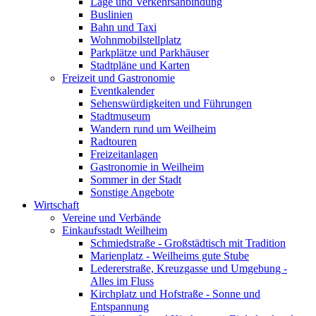
Lage und Verkehrsanbindung
Buslinien
Bahn und Taxi
Wohnmobilstellplatz
Parkplätze und Parkhäuser
Stadtpläne und Karten
Freizeit und Gastronomie
Eventkalender
Sehenswürdigkeiten und Führungen
Stadtmuseum
Wandern rund um Weilheim
Radtouren
Freizeitanlagen
Gastronomie in Weilheim
Sommer in der Stadt
Sonstige Angebote
Wirtschaft
Vereine und Verbände
Einkaufsstadt Weilheim
Schmiedstraße - Großstädtisch mit Tradition
Marienplatz - Weilheims gute Stube
Ledererstraße, Kreuzgasse und Umgebung -
Alles im Fluss
Kirchplatz und Hofstraße - Sonne und
Entspannung