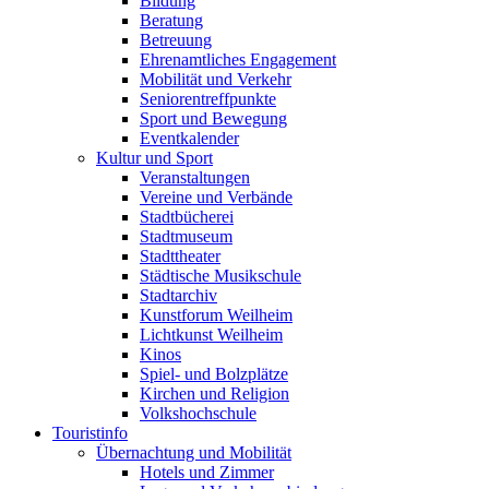
Bildung
Beratung
Betreuung
Ehrenamtliches Engagement
Mobilität und Verkehr
Seniorentreffpunkte
Sport und Bewegung
Eventkalender
Kultur und Sport
Veranstaltungen
Vereine und Verbände
Stadtbücherei
Stadtmuseum
Stadttheater
Städtische Musikschule
Stadtarchiv
Kunstforum Weilheim
Lichtkunst Weilheim
Kinos
Spiel- und Bolzplätze
Kirchen und Religion
Volkshochschule
Touristinfo
Übernachtung und Mobilität
Hotels und Zimmer