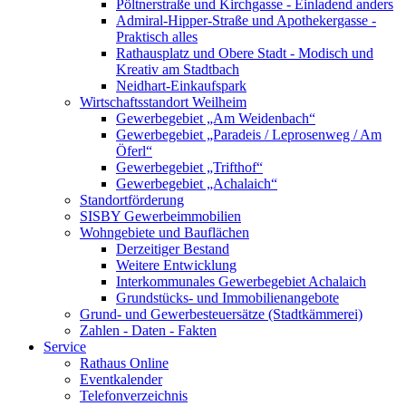
Pöltnerstraße und Kirchgasse - Einladend anders
Admiral-Hipper-Straße und Apothekergasse -
Praktisch alles
Rathausplatz und Obere Stadt - Modisch und
Kreativ am Stadtbach
Neidhart-Einkaufspark
Wirtschaftsstandort Weilheim
Gewerbegebiet „Am Weidenbach“
Gewerbegebiet „Paradeis / Leprosenweg / Am
Öferl“
Gewerbegebiet „Trifthof“
Gewerbegebiet „Achalaich“
Standortförderung
SISBY Gewerbeimmobilien
Wohngebiete und Bauflächen
Derzeitiger Bestand
Weitere Entwicklung
Interkommunales Gewerbegebiet Achalaich
Grundstücks- und Immobilienangebote
Grund- und Gewerbesteuersätze (Stadtkämmerei)
Zahlen - Daten - Fakten
Service
Rathaus Online
Eventkalender
Telefonverzeichnis