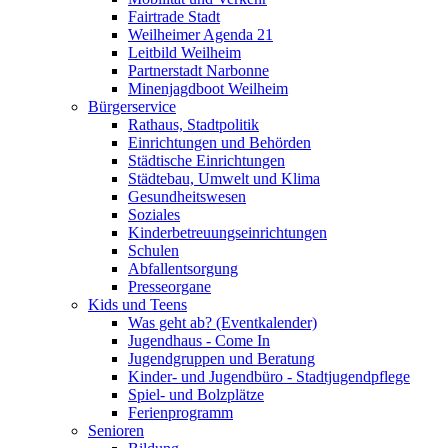
Fairtrade Stadt
Weilheimer Agenda 21
Leitbild Weilheim
Partnerstadt Narbonne
Minenjagdboot Weilheim
Bürgerservice
Rathaus, Stadtpolitik
Einrichtungen und Behörden
Städtische Einrichtungen
Städtebau, Umwelt und Klima
Gesundheitswesen
Soziales
Kinderbetreuungseinrichtungen
Schulen
Abfallentsorgung
Presseorgane
Kids und Teens
Was geht ab? (Eventkalender)
Jugendhaus - Come In
Jugendgruppen und Beratung
Kinder- und Jugendbüro - Stadtjugendpflege
Spiel- und Bolzplätze
Ferienprogramm
Senioren