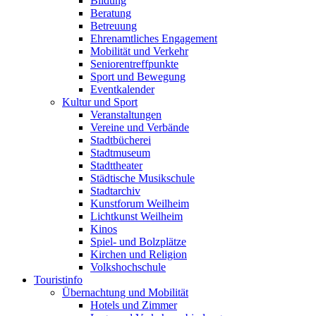
Bildung
Beratung
Betreuung
Ehrenamtliches Engagement
Mobilität und Verkehr
Seniorentreffpunkte
Sport und Bewegung
Eventkalender
Kultur und Sport
Veranstaltungen
Vereine und Verbände
Stadtbücherei
Stadtmuseum
Stadttheater
Städtische Musikschule
Stadtarchiv
Kunstforum Weilheim
Lichtkunst Weilheim
Kinos
Spiel- und Bolzplätze
Kirchen und Religion
Volkshochschule
Touristinfo
Übernachtung und Mobilität
Hotels und Zimmer