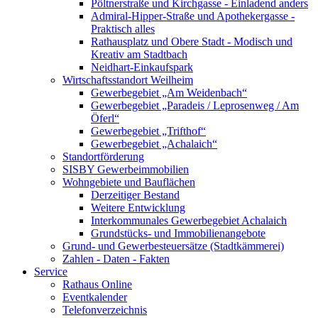
Pöltnerstraße und Kirchgasse - Einladend anders
Admiral-Hipper-Straße und Apothekergasse -
Praktisch alles
Rathausplatz und Obere Stadt - Modisch und
Kreativ am Stadtbach
Neidhart-Einkaufspark
Wirtschaftsstandort Weilheim
Gewerbegebiet „Am Weidenbach“
Gewerbegebiet „Paradeis / Leprosenweg / Am
Öferl“
Gewerbegebiet „Trifthof“
Gewerbegebiet „Achalaich“
Standortförderung
SISBY Gewerbeimmobilien
Wohngebiete und Bauflächen
Derzeitiger Bestand
Weitere Entwicklung
Interkommunales Gewerbegebiet Achalaich
Grundstücks- und Immobilienangebote
Grund- und Gewerbesteuersätze (Stadtkämmerei)
Zahlen - Daten - Fakten
Service
Rathaus Online
Eventkalender
Telefonverzeichnis