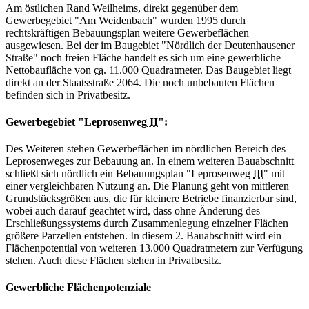
Am östlichen Rand Weilheims, direkt gegenüber dem
Gewerbegebiet "Am Weidenbach" wurden 1995 durch
rechtskräftigen Bebauungsplan weitere Gewerbeflächen
ausgewiesen. Bei der im Baugebiet "Nördlich der Deutenhausener
Straße" noch freien Fläche handelt es sich um eine gewerbliche
Nettobaufläche von
ca.
11.000 Quadratmeter. Das Baugebiet liegt
direkt an der Staatsstraße 2064. Die noch unbebauten Flächen
befinden sich in Privatbesitz.
Gewerbegebiet "Leprosenweg
II
":
Des Weiteren stehen Gewerbeflächen im nördlichen Bereich des
Leprosenweges zur Bebauung an. In einem weiteren Bauabschnitt
schließt sich nördlich ein Bebauungsplan "Leprosenweg
III
" mit
einer vergleichbaren Nutzung an. Die Planung geht von mittleren
Grundstücksgrößen aus, die für kleinere Betriebe finanzierbar sind,
wobei auch darauf geachtet wird, dass ohne Änderung des
Erschließungssystems durch Zusammenlegung einzelner Flächen
größere Parzellen entstehen. In diesem 2. Bauabschnitt wird ein
Flächenpotential von weiteren 13.000 Quadratmetern zur Verfügung
stehen. Auch diese Flächen stehen in Privatbesitz.
Gewerbliche Flächenpotenziale