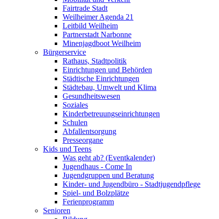
Fairtrade Stadt
Weilheimer Agenda 21
Leitbild Weilheim
Partnerstadt Narbonne
Minenjagdboot Weilheim
Bürgerservice
Rathaus, Stadtpolitik
Einrichtungen und Behörden
Städtische Einrichtungen
Städtebau, Umwelt und Klima
Gesundheitswesen
Soziales
Kinderbetreuungseinrichtungen
Schulen
Abfallentsorgung
Presseorgane
Kids und Teens
Was geht ab? (Eventkalender)
Jugendhaus - Come In
Jugendgruppen und Beratung
Kinder- und Jugendbüro - Stadtjugendpflege
Spiel- und Bolzplätze
Ferienprogramm
Senioren