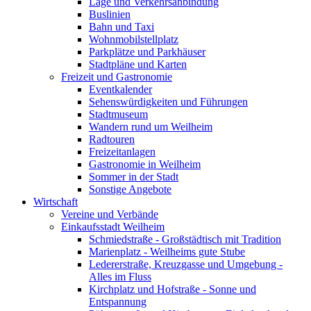
Lage und Verkehrsanbindung
Buslinien
Bahn und Taxi
Wohnmobilstellplatz
Parkplätze und Parkhäuser
Stadtpläne und Karten
Freizeit und Gastronomie
Eventkalender
Sehenswürdigkeiten und Führungen
Stadtmuseum
Wandern rund um Weilheim
Radtouren
Freizeitanlagen
Gastronomie in Weilheim
Sommer in der Stadt
Sonstige Angebote
Wirtschaft
Vereine und Verbände
Einkaufsstadt Weilheim
Schmiedstraße - Großstädtisch mit Tradition
Marienplatz - Weilheims gute Stube
Ledererstraße, Kreuzgasse und Umgebung -
Alles im Fluss
Kirchplatz und Hofstraße - Sonne und
Entspannung