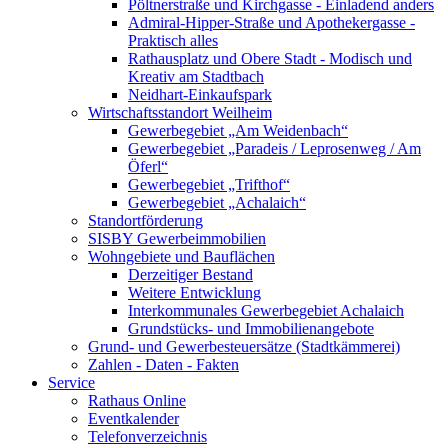
Pöltnerstraße und Kirchgasse - Einladend anders
Admiral-Hipper-Straße und Apothekergasse -
Praktisch alles
Rathausplatz und Obere Stadt - Modisch und
Kreativ am Stadtbach
Neidhart-Einkaufspark
Wirtschaftsstandort Weilheim
Gewerbegebiet „Am Weidenbach“
Gewerbegebiet „Paradeis / Leprosenweg / Am
Öferl“
Gewerbegebiet „Trifthof“
Gewerbegebiet „Achalaich“
Standortförderung
SISBY Gewerbeimmobilien
Wohngebiete und Bauflächen
Derzeitiger Bestand
Weitere Entwicklung
Interkommunales Gewerbegebiet Achalaich
Grundstücks- und Immobilienangebote
Grund- und Gewerbesteuersätze (Stadtkämmerei)
Zahlen - Daten - Fakten
Service
Rathaus Online
Eventkalender
Telefonverzeichnis