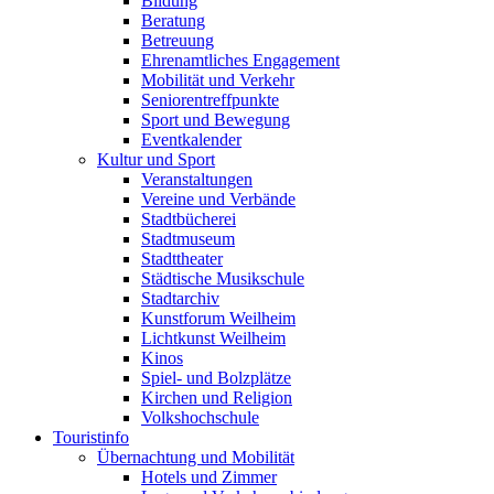
Bildung
Beratung
Betreuung
Ehrenamtliches Engagement
Mobilität und Verkehr
Seniorentreffpunkte
Sport und Bewegung
Eventkalender
Kultur und Sport
Veranstaltungen
Vereine und Verbände
Stadtbücherei
Stadtmuseum
Stadttheater
Städtische Musikschule
Stadtarchiv
Kunstforum Weilheim
Lichtkunst Weilheim
Kinos
Spiel- und Bolzplätze
Kirchen und Religion
Volkshochschule
Touristinfo
Übernachtung und Mobilität
Hotels und Zimmer