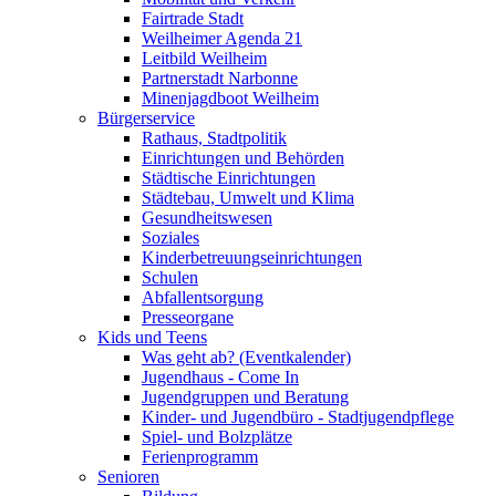
Fairtrade Stadt
Weilheimer Agenda 21
Leitbild Weilheim
Partnerstadt Narbonne
Minenjagdboot Weilheim
Bürgerservice
Rathaus, Stadtpolitik
Einrichtungen und Behörden
Städtische Einrichtungen
Städtebau, Umwelt und Klima
Gesundheitswesen
Soziales
Kinderbetreuungseinrichtungen
Schulen
Abfallentsorgung
Presseorgane
Kids und Teens
Was geht ab? (Eventkalender)
Jugendhaus - Come In
Jugendgruppen und Beratung
Kinder- und Jugendbüro - Stadtjugendpflege
Spiel- und Bolzplätze
Ferienprogramm
Senioren