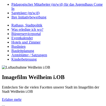
Pädagogischer Mitarbeiter (m/w/d) für das Jugendhaus Come
In
Sargträger (m/w/d)
Ihre Initiativbewerbung
Rathaus, Stadtpolitik
Was erledige ich wo?
Bürgerserviceportal
Eventkalender
Hotels und Zimmer
Buslinien
Bauleitplanung
Amtsblätter / Satzungen
Kinderbetreuung
Imagefilm Weilheim i.OB
Entdecken Sie die vielen Facetten unserer Stadt im Imagefilm der
Stadt Weilheim i.OB
Erfahre mehr