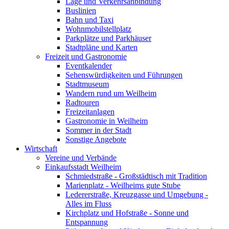
Lage und Verkehrsanbindung
Buslinien
Bahn und Taxi
Wohnmobilstellplatz
Parkplätze und Parkhäuser
Stadtpläne und Karten
Freizeit und Gastronomie
Eventkalender
Sehenswürdigkeiten und Führungen
Stadtmuseum
Wandern rund um Weilheim
Radtouren
Freizeitanlagen
Gastronomie in Weilheim
Sommer in der Stadt
Sonstige Angebote
Wirtschaft
Vereine und Verbände
Einkaufsstadt Weilheim
Schmiedstraße - Großstädtisch mit Tradition
Marienplatz - Weilheims gute Stube
Ledererstraße, Kreuzgasse und Umgebung -
Alles im Fluss
Kirchplatz und Hofstraße - Sonne und
Entspannung