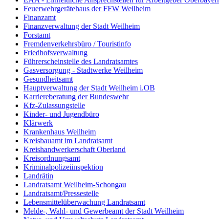
Feuerwehrgerätehaus der FFW Weilheim
Finanzamt
Finanzverwaltung der Stadt Weilheim
Forstamt
Fremdenverkehrsbüro / Touristinfo
Friedhofsverwaltung
Führerscheinstelle des Landratsamtes
Gasversorgung - Stadtwerke Weilheim
Gesundheitsamt
Hauptverwaltung der Stadt Weilheim i.OB
Karriereberatung der Bundeswehr
Kfz-Zulassungstelle
Kinder- und Jugendbüro
Klärwerk
Krankenhaus Weilheim
Kreisbauamt im Landratsamt
Kreishandwerkerschaft Oberland
Kreisordnungsamt
Kriminalpolizeiinspektion
Landrätin
Landratsamt Weilheim-Schongau
Landratsamt/Pressestelle
Lebensmittelüberwachung Landratsamt
Melde-, Wahl- und Gewerbeamt der Stadt Weilheim