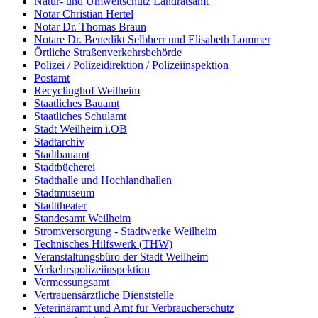
Natur- und Umweltschutz Landratsamt
Notar Christian Hertel
Notar Dr. Thomas Braun
Notare Dr. Benedikt Selbherr und Elisabeth Lommer
Örtliche Straßenverkehrsbehörde
Polizei / Polizeidirektion / Polizeiinspektion
Postamt
Recyclinghof Weilheim
Staatliches Bauamt
Staatliches Schulamt
Stadt Weilheim i.OB
Stadtarchiv
Stadtbauamt
Stadtbücherei
Stadthalle und Hochlandhallen
Stadtmuseum
Stadttheater
Standesamt Weilheim
Stromversorgung - Stadtwerke Weilheim
Technisches Hilfswerk (THW)
Veranstaltungsbüro der Stadt Weilheim
Verkehrspolizeiinspektion
Vermessungsamt
Vertrauensärztliche Dienststelle
Veterinäramt und Amt für Verbraucherschutz