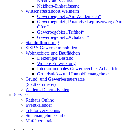
Kreativ am Stadtbach
Neidhart-Einkaufspark
Wirtschaftsstandort Weilheim
Gewerbegebiet „Am Weidenbach“
Gewerbegebiet „Paradeis / Leprosenweg / Am
Öferl“
Gewerbegebiet „Trifthof“
Gewerbegebiet „Achalaich“
Standortförderung
SISBY Gewerbeimmobilien
Wohngebiete und Bauflächen
Derzeitiger Bestand
Weitere Entwicklung
Interkommunales Gewerbegebiet Achalaich
Grundstücks- und Immobilienangebote
Grund- und Gewerbesteuersätze
(Stadtkämmerei)
Zahlen - Daten - Fakten
Service
Rathaus Online
Eventkalender
Telefonverzeichnis
Stellenangebote / Jobs
Mitfahrzentralen