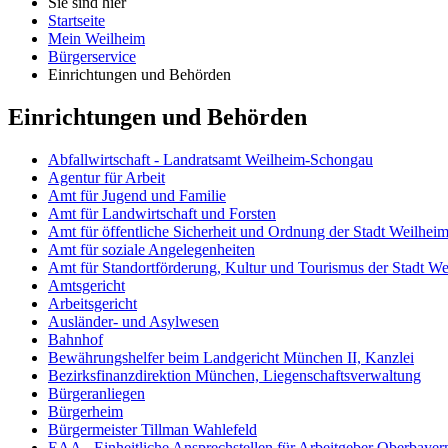
Sie sind hier
Startseite
Mein Weilheim
Bürgerservice
Einrichtungen und Behörden
Einrichtungen und Behörden
Abfallwirtschaft - Landratsamt Weilheim-Schongau
Agentur für Arbeit
Amt für Jugend und Familie
Amt für Landwirtschaft und Forsten
Amt für öffentliche Sicherheit und Ordnung der Stadt Weilhei
Amt für soziale Angelegenheiten
Amt für Standortförderung, Kultur und Tourismus der Stadt W
Amtsgericht
Arbeitsgericht
Ausländer- und Asylwesen
Bahnhof
Bewährungshelfer beim Landgericht München II, Kanzlei
Bezirksfinanzdirektion München, Liegenschaftsverwaltung
Bürgeranliegen
Bürgerheim
Bürgermeister Tillman Wahlefeld
EAA - Einheitliche Ansprechstellen für Arbeitgeber Oberbayer