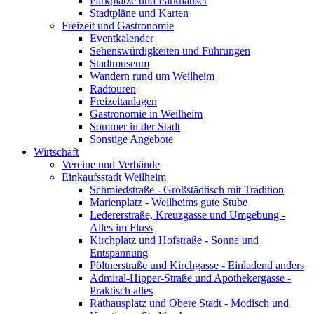
Parkplätze und Parkhäuser
Stadtpläne und Karten
Freizeit und Gastronomie
Eventkalender
Sehenswürdigkeiten und Führungen
Stadtmuseum
Wandern rund um Weilheim
Radtouren
Freizeitanlagen
Gastronomie in Weilheim
Sommer in der Stadt
Sonstige Angebote
Wirtschaft
Vereine und Verbände
Einkaufsstadt Weilheim
Schmiedstraße - Großstädtisch mit Tradition
Marienplatz - Weilheims gute Stube
Ledererstraße, Kreuzgasse und Umgebung -
Alles im Fluss
Kirchplatz und Hofstraße - Sonne und
Entspannung
Pöltnerstraße und Kirchgasse - Einladend anders
Admiral-Hipper-Straße und Apothekergasse -
Praktisch alles
Rathausplatz und Obere Stadt - Modisch und