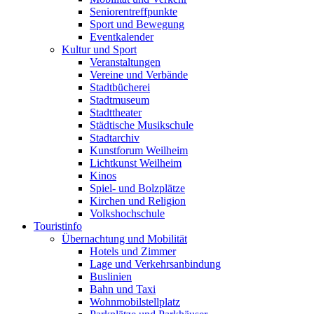
Seniorentreffpunkte
Sport und Bewegung
Eventkalender
Kultur und Sport
Veranstaltungen
Vereine und Verbände
Stadtbücherei
Stadtmuseum
Stadttheater
Städtische Musikschule
Stadtarchiv
Kunstforum Weilheim
Lichtkunst Weilheim
Kinos
Spiel- und Bolzplätze
Kirchen und Religion
Volkshochschule
Touristinfo
Übernachtung und Mobilität
Hotels und Zimmer
Lage und Verkehrsanbindung
Buslinien
Bahn und Taxi
Wohnmobilstellplatz