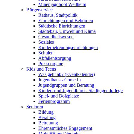
Minenjagdboot Weilheim
Bürgerservice
Rathaus, Stadtpolitik
Einrichtungen und Behörden
Städtische Einrichtungen
Städtebau, Umwelt und Klima
Gesundheitswesen
Soziales
Kinderbetreuungseinrichtungen
Schulen
Abfallentsorgung
Presseorgane
Kids und Teens
Was geht ab? (Eventkalender)
Jugendhaus - Come In
Jugendgruppen und Beratung
Kinder- und Jugendbüro - Stadtjugendpflege
Spiel- und Bolzplätze
Ferienprogramm
Senioren
Bildung
Beratung
Betreuung
Ehrenamtliches Engagement
Mobilität und Verkehr