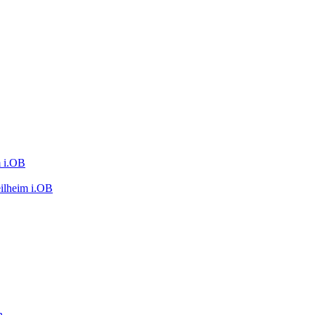
m i.OB
eilheim i.OB
n