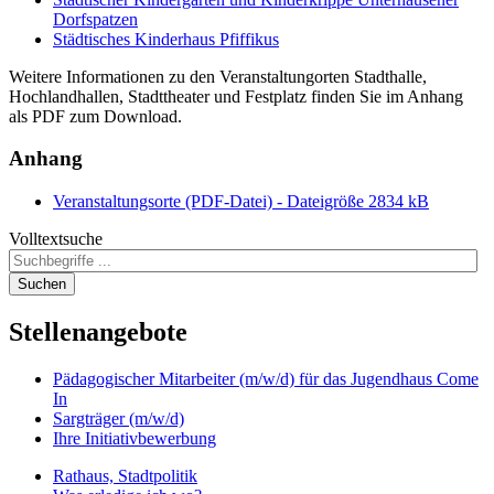
Dorfspatzen
Städtisches Kinderhaus Pfiffikus
Weitere Informationen zu den Veranstaltungorten Stadthalle,
Hochlandhallen, Stadttheater und Festplatz finden Sie im Anhang
als PDF zum Download.
Anhang
Veranstaltungsorte (PDF-Datei) - Dateigröße 2834 kB
Volltextsuche
Suchen
Stellenangebote
Pädagogischer Mitarbeiter (m/w/d) für das Jugendhaus Come
In
Sargträger (m/w/d)
Ihre Initiativbewerbung
Rathaus, Stadtpolitik