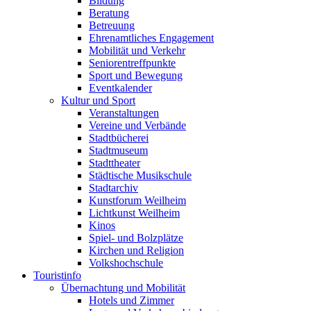
Bildung
Beratung
Betreuung
Ehrenamtliches Engagement
Mobilität und Verkehr
Seniorentreffpunkte
Sport und Bewegung
Eventkalender
Kultur und Sport
Veranstaltungen
Vereine und Verbände
Stadtbücherei
Stadtmuseum
Stadttheater
Städtische Musikschule
Stadtarchiv
Kunstforum Weilheim
Lichtkunst Weilheim
Kinos
Spiel- und Bolzplätze
Kirchen und Religion
Volkshochschule
Touristinfo
Übernachtung und Mobilität
Hotels und Zimmer