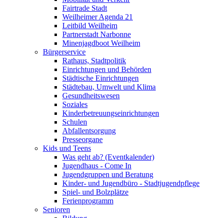
Fairtrade Stadt
Weilheimer Agenda 21
Leitbild Weilheim
Partnerstadt Narbonne
Minenjagdboot Weilheim
Bürgerservice
Rathaus, Stadtpolitik
Einrichtungen und Behörden
Städtische Einrichtungen
Städtebau, Umwelt und Klima
Gesundheitswesen
Soziales
Kinderbetreuungseinrichtungen
Schulen
Abfallentsorgung
Presseorgane
Kids und Teens
Was geht ab? (Eventkalender)
Jugendhaus - Come In
Jugendgruppen und Beratung
Kinder- und Jugendbüro - Stadtjugendpflege
Spiel- und Bolzplätze
Ferienprogramm
Senioren