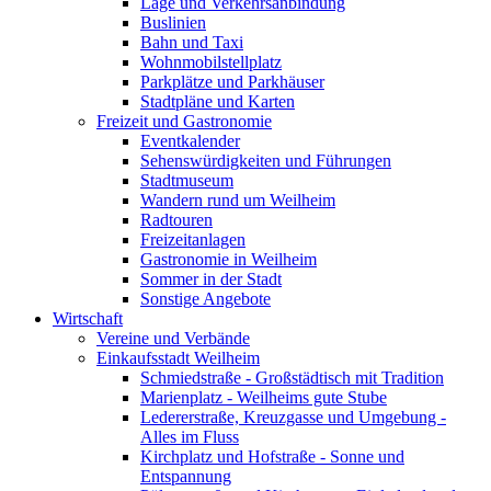
Lage und Verkehrsanbindung
Buslinien
Bahn und Taxi
Wohnmobilstellplatz
Parkplätze und Parkhäuser
Stadtpläne und Karten
Freizeit und Gastronomie
Eventkalender
Sehenswürdigkeiten und Führungen
Stadtmuseum
Wandern rund um Weilheim
Radtouren
Freizeitanlagen
Gastronomie in Weilheim
Sommer in der Stadt
Sonstige Angebote
Wirtschaft
Vereine und Verbände
Einkaufsstadt Weilheim
Schmiedstraße - Großstädtisch mit Tradition
Marienplatz - Weilheims gute Stube
Ledererstraße, Kreuzgasse und Umgebung -
Alles im Fluss
Kirchplatz und Hofstraße - Sonne und
Entspannung