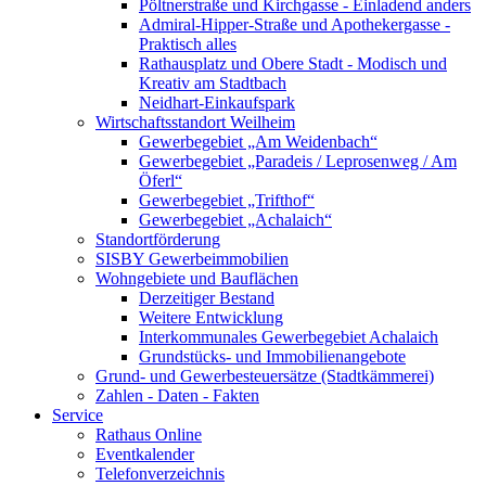
Pöltnerstraße und Kirchgasse - Einladend anders
Admiral-Hipper-Straße und Apothekergasse -
Praktisch alles
Rathausplatz und Obere Stadt - Modisch und
Kreativ am Stadtbach
Neidhart-Einkaufspark
Wirtschaftsstandort Weilheim
Gewerbegebiet „Am Weidenbach“
Gewerbegebiet „Paradeis / Leprosenweg / Am
Öferl“
Gewerbegebiet „Trifthof“
Gewerbegebiet „Achalaich“
Standortförderung
SISBY Gewerbeimmobilien
Wohngebiete und Bauflächen
Derzeitiger Bestand
Weitere Entwicklung
Interkommunales Gewerbegebiet Achalaich
Grundstücks- und Immobilienangebote
Grund- und Gewerbesteuersätze (Stadtkämmerei)
Zahlen - Daten - Fakten
Service
Rathaus Online
Eventkalender
Telefonverzeichnis