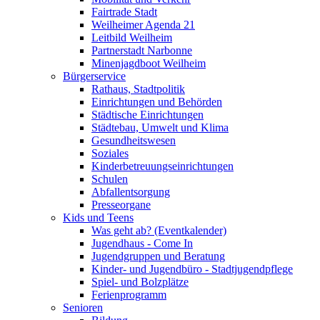
Fairtrade Stadt
Weilheimer Agenda 21
Leitbild Weilheim
Partnerstadt Narbonne
Minenjagdboot Weilheim
Bürgerservice
Rathaus, Stadtpolitik
Einrichtungen und Behörden
Städtische Einrichtungen
Städtebau, Umwelt und Klima
Gesundheitswesen
Soziales
Kinderbetreuungseinrichtungen
Schulen
Abfallentsorgung
Presseorgane
Kids und Teens
Was geht ab? (Eventkalender)
Jugendhaus - Come In
Jugendgruppen und Beratung
Kinder- und Jugendbüro - Stadtjugendpflege
Spiel- und Bolzplätze
Ferienprogramm
Senioren