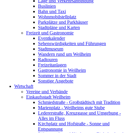
Lage und Verkehrsanbindung
Buslinien
Bahn und Taxi
Wohnmobilstellplatz
Parkplätze und Parkhäuser
Stadtpläne und Karten
Freizeit und Gastronomie
Eventkalender
Sehenswürdigkeiten und Führungen
Stadtmuseum
Wandern rund um Weilheim
Radtouren
Freizeitanlagen
Gastronomie in Weilheim
Sommer in der Stadt
Sonstige Angebote
Wirtschaft
Vereine und Verbände
Einkaufsstadt Weilheim
Schmiedstraße - Großstädtisch mit Tradition
Marienplatz - Weilheims gute Stube
Ledererstraße, Kreuzgasse und Umgebung -
Alles im Fluss
Kirchplatz und Hofstraße - Sonne und
Entspannung