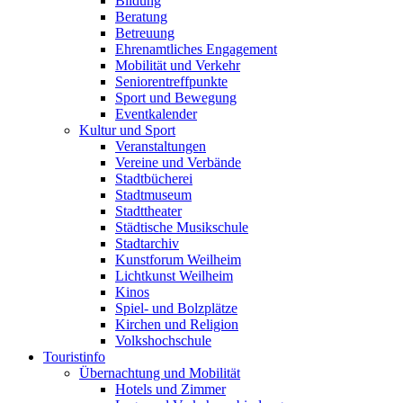
Bildung
Beratung
Betreuung
Ehrenamtliches Engagement
Mobilität und Verkehr
Seniorentreffpunkte
Sport und Bewegung
Eventkalender
Kultur und Sport
Veranstaltungen
Vereine und Verbände
Stadtbücherei
Stadtmuseum
Stadttheater
Städtische Musikschule
Stadtarchiv
Kunstforum Weilheim
Lichtkunst Weilheim
Kinos
Spiel- und Bolzplätze
Kirchen und Religion
Volkshochschule
Touristinfo
Übernachtung und Mobilität
Hotels und Zimmer