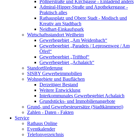
Pöltnerstraße und Kirchgasse - Einladend anders
Admiral-Hipper-Straße und Apothekergasse -
Praktisch alles
Rathausplatz und Obere Stadt - Modisch und
Kreativ am Stadtbach
Neidhart-Einkaufspark
Wirtschaftsstandort Weilheim
Gewerbegebiet „Am Weidenbach“
Gewerbegebiet „Paradeis / Leprosenweg / Am
Öferl“
Gewerbegebiet „Trifthof“
Gewerbegebiet „Achalaich“
Standortförderung
SISBY Gewerbeimmobilien
Wohngebiete und Bauflächen
Derzeitiger Bestand
Weitere Entwicklung
Interkommunales Gewerbegebiet Achalaich
Grundstücks- und Immobilienangebote
Grund- und Gewerbesteuersätze (Stadtkämmerei)
Zahlen - Daten - Fakten
Service
Rathaus Online
Eventkalender
Telefonverzeichnis