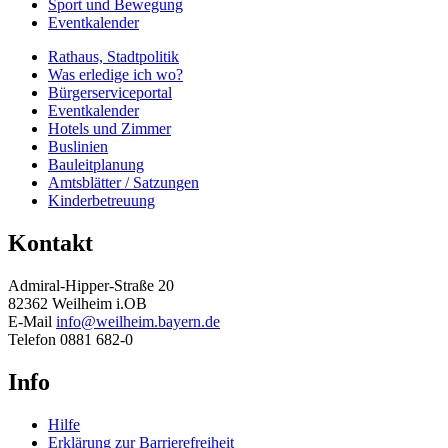
Sport und Bewegung
Eventkalender
Rathaus, Stadtpolitik
Was erledige ich wo?
Bürgerserviceportal
Eventkalender
Hotels und Zimmer
Buslinien
Bauleitplanung
Amtsblätter / Satzungen
Kinderbetreuung
Kontakt
Admiral-Hipper-Straße 20
82362 Weilheim i.OB
E-Mail
info@weilheim.bayern.de
Telefon 0881 682-0
Info
Hilfe
Erklärung zur Barrierefreiheit