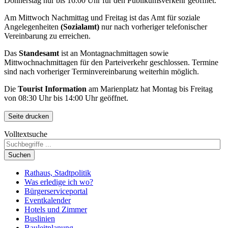
Donnerstag nur bis 16:00 Uhr für den Publikumsverkehr geöffnet.
Am Mittwoch Nachmittag und Freitag ist das Amt für soziale
Angelegenheiten
(Sozialamt)
nur nach vorheriger telefonischer
Vereinbarung zu erreichen.
Das
Standesamt
ist an Montagnachmittagen sowie
Mittwochnachmittagen für den Parteiverkehr geschlossen. Termine
sind nach vorheriger Terminvereinbarung weiterhin möglich.
Die
Tourist Information
am Marienplatz hat Montag bis Freitag
von 08:30 Uhr bis 14:00 Uhr geöffnet.
Seite drucken
Volltextsuche
Suchen
Rathaus, Stadtpolitik
Was erledige ich wo?
Bürgerserviceportal
Eventkalender
Hotels und Zimmer
Buslinien
Bauleitplanung