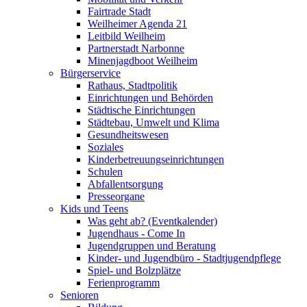
Fairtrade Stadt
Weilheimer Agenda 21
Leitbild Weilheim
Partnerstadt Narbonne
Minenjagdboot Weilheim
Bürgerservice
Rathaus, Stadtpolitik
Einrichtungen und Behörden
Städtische Einrichtungen
Städtebau, Umwelt und Klima
Gesundheitswesen
Soziales
Kinderbetreuungseinrichtungen
Schulen
Abfallentsorgung
Presseorgane
Kids und Teens
Was geht ab? (Eventkalender)
Jugendhaus - Come In
Jugendgruppen und Beratung
Kinder- und Jugendbüro - Stadtjugendpflege
Spiel- und Bolzplätze
Ferienprogramm
Senioren