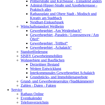
Pöltnerstraße und Kirchgasse - Einladend anders
Admiral-Hipper-Straße und Apothekergasse -
Praktisch alles
Rathausplatz und Obere Stadt - Modisch und
Kreativ am Stadtbach
Neidhart-Einkaufspark
Wirtschaftsstandort Weilheim
Gewerbegebiet „Am Weidenbach“
Gewerbegebiet „Paradeis / Leprosenweg / Am
Öferl“
Gewerbegebiet „Trifthof“
Gewerbegebiet „Achalaich“
Standortförderung
SISBY Gewerbeimmobilien
Wohngebiete und Bauflächen
Derzeitiger Bestand
Weitere Entwicklung
Interkommunales Gewerbegebiet Achalaich
Grundstücks- und Immobilienangebote
Grund- und Gewerbesteuersätze (Stadtkämmerei)
Zahlen - Daten - Fakten
Service
Rathaus Online
Eventkalender
Telefonverzeichnis