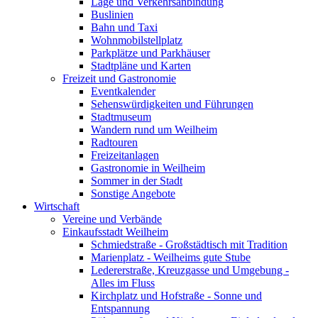
Lage und Verkehrsanbindung
Buslinien
Bahn und Taxi
Wohnmobilstellplatz
Parkplätze und Parkhäuser
Stadtpläne und Karten
Freizeit und Gastronomie
Eventkalender
Sehenswürdigkeiten und Führungen
Stadtmuseum
Wandern rund um Weilheim
Radtouren
Freizeitanlagen
Gastronomie in Weilheim
Sommer in der Stadt
Sonstige Angebote
Wirtschaft
Vereine und Verbände
Einkaufsstadt Weilheim
Schmiedstraße - Großstädtisch mit Tradition
Marienplatz - Weilheims gute Stube
Ledererstraße, Kreuzgasse und Umgebung -
Alles im Fluss
Kirchplatz und Hofstraße - Sonne und
Entspannung