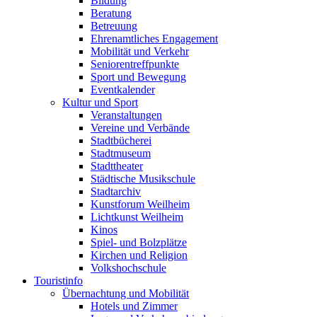
Bildung
Beratung
Betreuung
Ehrenamtliches Engagement
Mobilität und Verkehr
Seniorentreffpunkte
Sport und Bewegung
Eventkalender
Kultur und Sport
Veranstaltungen
Vereine und Verbände
Stadtbücherei
Stadtmuseum
Stadttheater
Städtische Musikschule
Stadtarchiv
Kunstforum Weilheim
Lichtkunst Weilheim
Kinos
Spiel- und Bolzplätze
Kirchen und Religion
Volkshochschule
Touristinfo
Übernachtung und Mobilität
Hotels und Zimmer