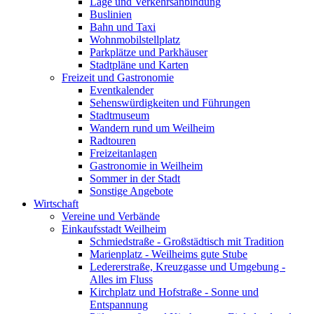
Lage und Verkehrsanbindung
Buslinien
Bahn und Taxi
Wohnmobilstellplatz
Parkplätze und Parkhäuser
Stadtpläne und Karten
Freizeit und Gastronomie
Eventkalender
Sehenswürdigkeiten und Führungen
Stadtmuseum
Wandern rund um Weilheim
Radtouren
Freizeitanlagen
Gastronomie in Weilheim
Sommer in der Stadt
Sonstige Angebote
Wirtschaft
Vereine und Verbände
Einkaufsstadt Weilheim
Schmiedstraße - Großstädtisch mit Tradition
Marienplatz - Weilheims gute Stube
Ledererstraße, Kreuzgasse und Umgebung -
Alles im Fluss
Kirchplatz und Hofstraße - Sonne und
Entspannung