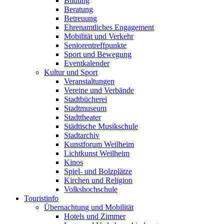
Bildung
Beratung
Betreuung
Ehrenamtliches Engagement
Mobilität und Verkehr
Seniorentreffpunkte
Sport und Bewegung
Eventkalender
Kultur und Sport
Veranstaltungen
Vereine und Verbände
Stadtbücherei
Stadtmuseum
Stadttheater
Städtische Musikschule
Stadtarchiv
Kunstforum Weilheim
Lichtkunst Weilheim
Kinos
Spiel- und Bolzplätze
Kirchen und Religion
Volkshochschule
Touristinfo
Übernachtung und Mobilität
Hotels und Zimmer