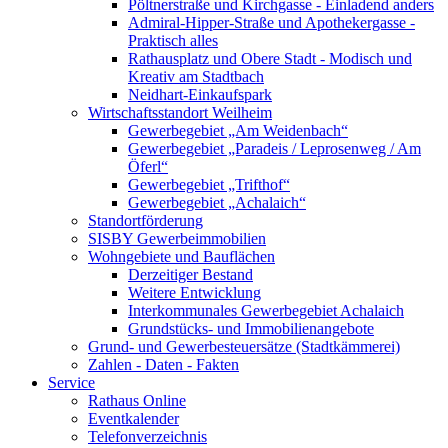
Pöltnerstraße und Kirchgasse - Einladend anders
Admiral-Hipper-Straße und Apothekergasse -
Praktisch alles
Rathausplatz und Obere Stadt - Modisch und
Kreativ am Stadtbach
Neidhart-Einkaufspark
Wirtschaftsstandort Weilheim
Gewerbegebiet „Am Weidenbach“
Gewerbegebiet „Paradeis / Leprosenweg / Am
Öferl“
Gewerbegebiet „Trifthof“
Gewerbegebiet „Achalaich“
Standortförderung
SISBY Gewerbeimmobilien
Wohngebiete und Bauflächen
Derzeitiger Bestand
Weitere Entwicklung
Interkommunales Gewerbegebiet Achalaich
Grundstücks- und Immobilienangebote
Grund- und Gewerbesteuersätze (Stadtkämmerei)
Zahlen - Daten - Fakten
Service
Rathaus Online
Eventkalender
Telefonverzeichnis