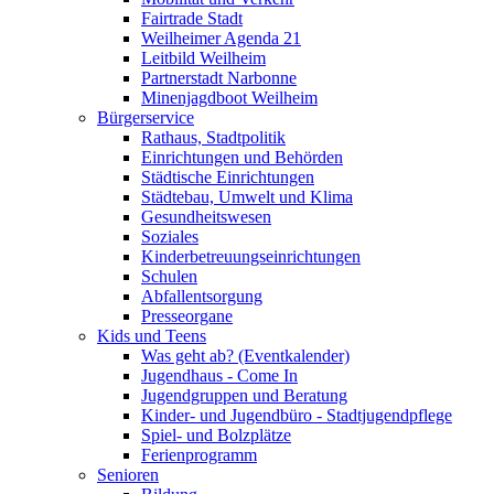
Fairtrade Stadt
Weilheimer Agenda 21
Leitbild Weilheim
Partnerstadt Narbonne
Minenjagdboot Weilheim
Bürgerservice
Rathaus, Stadtpolitik
Einrichtungen und Behörden
Städtische Einrichtungen
Städtebau, Umwelt und Klima
Gesundheitswesen
Soziales
Kinderbetreuungseinrichtungen
Schulen
Abfallentsorgung
Presseorgane
Kids und Teens
Was geht ab? (Eventkalender)
Jugendhaus - Come In
Jugendgruppen und Beratung
Kinder- und Jugendbüro - Stadtjugendpflege
Spiel- und Bolzplätze
Ferienprogramm
Senioren