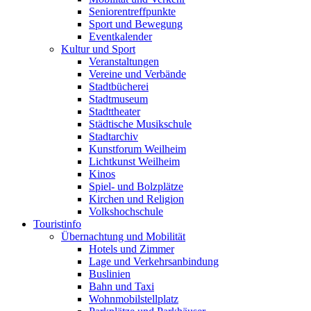
Seniorentreffpunkte
Sport und Bewegung
Eventkalender
Kultur und Sport
Veranstaltungen
Vereine und Verbände
Stadtbücherei
Stadtmuseum
Stadttheater
Städtische Musikschule
Stadtarchiv
Kunstforum Weilheim
Lichtkunst Weilheim
Kinos
Spiel- und Bolzplätze
Kirchen und Religion
Volkshochschule
Touristinfo
Übernachtung und Mobilität
Hotels und Zimmer
Lage und Verkehrsanbindung
Buslinien
Bahn und Taxi
Wohnmobilstellplatz