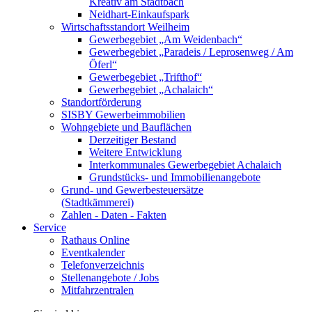
Kreativ am Stadtbach
Neidhart-Einkaufspark
Wirtschaftsstandort Weilheim
Gewerbegebiet „Am Weidenbach“
Gewerbegebiet „Paradeis / Leprosenweg / Am
Öferl“
Gewerbegebiet „Trifthof“
Gewerbegebiet „Achalaich“
Standortförderung
SISBY Gewerbeimmobilien
Wohngebiete und Bauflächen
Derzeitiger Bestand
Weitere Entwicklung
Interkommunales Gewerbegebiet Achalaich
Grundstücks- und Immobilienangebote
Grund- und Gewerbesteuersätze
(Stadtkämmerei)
Zahlen - Daten - Fakten
Service
Rathaus Online
Eventkalender
Telefonverzeichnis
Stellenangebote / Jobs
Mitfahrzentralen