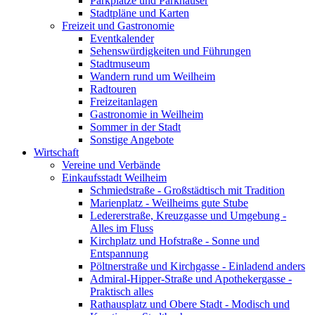
Parkplätze und Parkhäuser
Stadtpläne und Karten
Freizeit und Gastronomie
Eventkalender
Sehenswürdigkeiten und Führungen
Stadtmuseum
Wandern rund um Weilheim
Radtouren
Freizeitanlagen
Gastronomie in Weilheim
Sommer in der Stadt
Sonstige Angebote
Wirtschaft
Vereine und Verbände
Einkaufsstadt Weilheim
Schmiedstraße - Großstädtisch mit Tradition
Marienplatz - Weilheims gute Stube
Ledererstraße, Kreuzgasse und Umgebung -
Alles im Fluss
Kirchplatz und Hofstraße - Sonne und
Entspannung
Pöltnerstraße und Kirchgasse - Einladend anders
Admiral-Hipper-Straße und Apothekergasse -
Praktisch alles
Rathausplatz und Obere Stadt - Modisch und