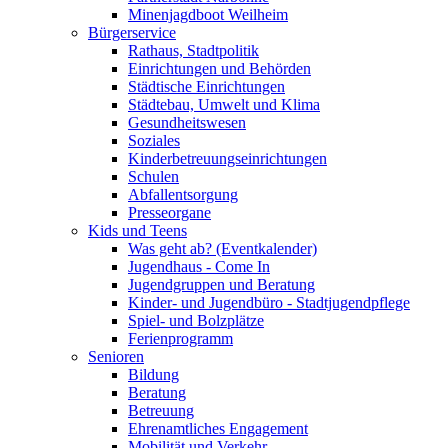
Minenjagdboot Weilheim
Bürgerservice
Rathaus, Stadtpolitik
Einrichtungen und Behörden
Städtische Einrichtungen
Städtebau, Umwelt und Klima
Gesundheitswesen
Soziales
Kinderbetreuungseinrichtungen
Schulen
Abfallentsorgung
Presseorgane
Kids und Teens
Was geht ab? (Eventkalender)
Jugendhaus - Come In
Jugendgruppen und Beratung
Kinder- und Jugendbüro - Stadtjugendpflege
Spiel- und Bolzplätze
Ferienprogramm
Senioren
Bildung
Beratung
Betreuung
Ehrenamtliches Engagement
Mobilität und Verkehr