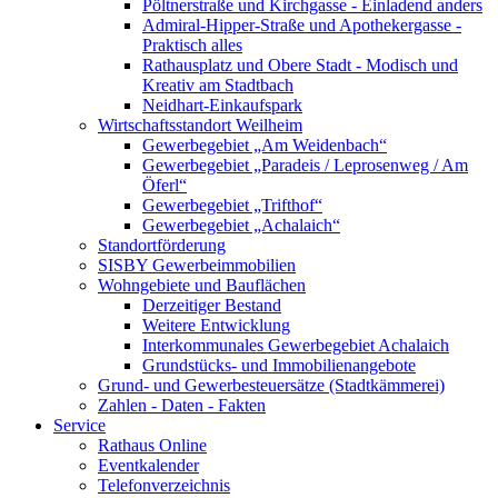
Pöltnerstraße und Kirchgasse - Einladend anders
Admiral-Hipper-Straße und Apothekergasse -
Praktisch alles
Rathausplatz und Obere Stadt - Modisch und
Kreativ am Stadtbach
Neidhart-Einkaufspark
Wirtschaftsstandort Weilheim
Gewerbegebiet „Am Weidenbach“
Gewerbegebiet „Paradeis / Leprosenweg / Am
Öferl“
Gewerbegebiet „Trifthof“
Gewerbegebiet „Achalaich“
Standortförderung
SISBY Gewerbeimmobilien
Wohngebiete und Bauflächen
Derzeitiger Bestand
Weitere Entwicklung
Interkommunales Gewerbegebiet Achalaich
Grundstücks- und Immobilienangebote
Grund- und Gewerbesteuersätze (Stadtkämmerei)
Zahlen - Daten - Fakten
Service
Rathaus Online
Eventkalender
Telefonverzeichnis