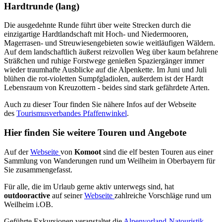
Hardtrunde (lang)
Die ausgedehnte Runde führt über weite Strecken durch die
einzigartige Hardtlandschaft mit Hoch- und Niedermooren,
Magerrasen- und Streuwiesengebieten sowie weitläufigen Wäldern.
Auf dem landschaftlich äußerst reizvollen Weg über kaum befahrene
Sträßchen und ruhige Forstwege genießen Spaziergänger immer
wieder traumhafte Ausblicke auf die Alpenkette. Im Juni und Juli
blühen die rot-violetten Sumpfgladiolen, außerdem ist der Hardt
Lebensraum von Kreuzottern - beides sind stark gefährdete Arten.
Auch zu dieser
Tour
finden Sie nähere Infos auf der Webseite
des
Tourismusverbandes Pfaffenwinkel
.
Hier finden Sie weitere
Touren
und Angebote
Auf der
Webseite
von
Komoot
sind die elf besten Touren aus einer
Sammlung von Wanderungen rund um Weilheim in Oberbayern für
Sie zusammengefasst.
Für alle, die im Urlaub gerne aktiv unterwegs sind, hat
outdooractive
auf seiner
Webseite
zahlreiche Vorschläge rund um
Weilheim i.OB.
Geführte Exkursionen veranstaltet die
Alpenvorland-Natouristik