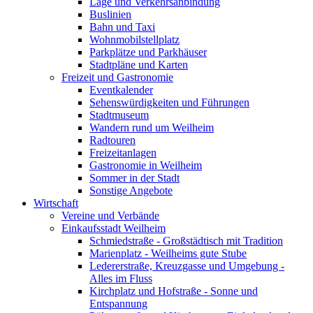
Lage und Verkehrsanbindung
Buslinien
Bahn und Taxi
Wohnmobilstellplatz
Parkplätze und Parkhäuser
Stadtpläne und Karten
Freizeit und Gastronomie
Eventkalender
Sehenswürdigkeiten und Führungen
Stadtmuseum
Wandern rund um Weilheim
Radtouren
Freizeitanlagen
Gastronomie in Weilheim
Sommer in der Stadt
Sonstige Angebote
Wirtschaft
Vereine und Verbände
Einkaufsstadt Weilheim
Schmiedstraße - Großstädtisch mit Tradition
Marienplatz - Weilheims gute Stube
Ledererstraße, Kreuzgasse und Umgebung -
Alles im Fluss
Kirchplatz und Hofstraße - Sonne und
Entspannung