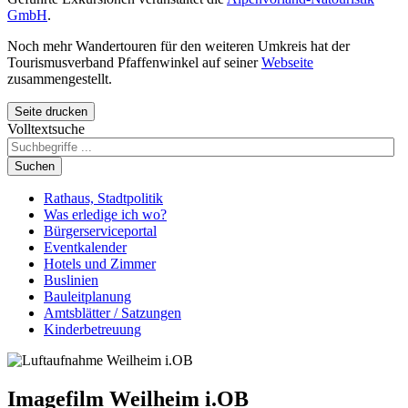
GmbH
.
Noch mehr Wander
tour
en für den weiteren Umkreis hat der
Tou
rismusverband Pfaffenwinkel auf seiner
Webseite
zusammengestellt.
Seite drucken
Volltextsuche
Suchen
Rathaus, Stadtpolitik
Was erledige ich wo?
Bürgerserviceportal
Eventkalender
Hotels und Zimmer
Buslinien
Bauleitplanung
Amtsblätter / Satzungen
Kinderbetreuung
Imagefilm Weilheim i.OB