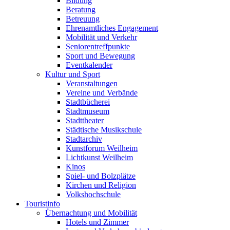
Bildung
Beratung
Betreuung
Ehrenamtliches Engagement
Mobilität und Verkehr
Seniorentreffpunkte
Sport und Bewegung
Eventkalender
Kultur und Sport
Veranstaltungen
Vereine und Verbände
Stadtbücherei
Stadtmuseum
Stadttheater
Städtische Musikschule
Stadtarchiv
Kunstforum Weilheim
Lichtkunst Weilheim
Kinos
Spiel- und Bolzplätze
Kirchen und Religion
Volkshochschule
Touristinfo
Übernachtung und Mobilität
Hotels und Zimmer