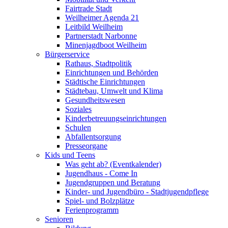
Fairtrade Stadt
Weilheimer Agenda 21
Leitbild Weilheim
Partnerstadt Narbonne
Minenjagdboot Weilheim
Bürgerservice
Rathaus, Stadtpolitik
Einrichtungen und Behörden
Städtische Einrichtungen
Städtebau, Umwelt und Klima
Gesundheitswesen
Soziales
Kinderbetreuungseinrichtungen
Schulen
Abfallentsorgung
Presseorgane
Kids und Teens
Was geht ab? (Eventkalender)
Jugendhaus - Come In
Jugendgruppen und Beratung
Kinder- und Jugendbüro - Stadtjugendpflege
Spiel- und Bolzplätze
Ferienprogramm
Senioren