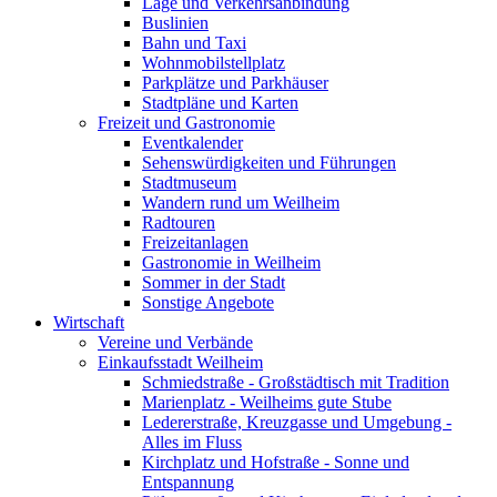
Lage und Verkehrsanbindung
Buslinien
Bahn und Taxi
Wohnmobilstellplatz
Parkplätze und Parkhäuser
Stadtpläne und Karten
Freizeit und Gastronomie
Eventkalender
Sehenswürdigkeiten und Führungen
Stadtmuseum
Wandern rund um Weilheim
Radtouren
Freizeitanlagen
Gastronomie in Weilheim
Sommer in der Stadt
Sonstige Angebote
Wirtschaft
Vereine und Verbände
Einkaufsstadt Weilheim
Schmiedstraße - Großstädtisch mit Tradition
Marienplatz - Weilheims gute Stube
Ledererstraße, Kreuzgasse und Umgebung -
Alles im Fluss
Kirchplatz und Hofstraße - Sonne und
Entspannung