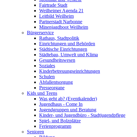
Fairtrade Stadt
Weilheimer Agenda 21
Leitbild Weilheim
Partnerstadt Narbonne
Minenjagdboot Weilheim
Bürgerservice
Rathaus, Stadtpolitik
Einrichtungen und Behörden
Städtische Einrichtungen
Städtebau, Umwelt und Klima
Gesundheitswesen
Soziales
Kinderbetreuungseinrichtungen
Schulen
Abfallentsorgung
Presseorgane
Kids und Teens
Was geht ab? (Eventkalender)
Jugendhaus - Come In
Jugendgruppen und Beratung
Kinder- und Jugendbüro - Stadtjugendpflege
Spiel- und Bolzplätze
Ferienprogramm
Senioren