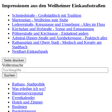
Impressionen aus den Weilheimer Einkaufsstraßen
Schmiedstraße - Großstädtisch mit Tradition
Marienplatz - Weilheims gute Stube
Ledererstraße, Kreuzgasse und Umgebung - Alles im Fluss
Kirchplatz und Hofstraße - Sonne und Entspannung
Pöltnerstraße und Kirchgasse - Einladend anders
Admiral-Hipper-Straße und Apothekergasse - Praktisch alles
Rathausplatz und Obere Stadt - Modisch und Kreativ am
Stadtbach
Neidhart-Einkaufspark
Seite drucken
Volltextsuche
Suchen
Rathaus, Stadtpolitik
Was erledige ich wo?
Bürgerserviceportal
Eventkalender
Hotels und Zimmer
Buslinien
Bauleitplanung