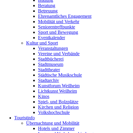
Bildung
Beratung
Betreuung
Ehrenamtliches Engagement
Mobilität und Verkehr
Seniorentreffpunkte
Sport und Bewegung
Eventkalender
Kultur und Sport
Veranstaltungen
Vereine und Verbände
Stadtbücherei
Stadtmuseum
Stadttheater
Städtische Musikschule
Stadtarchiv
Kunstforum Weilheim
Lichtkunst Weilheim
Kinos
Spiel- und Bolzplätze
Kirchen und Religion
Volkshochschule
Touristinfo
Übernachtung und Mobilität
Hotels und Zimmer