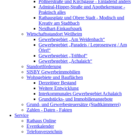
Pöltnerstraße und Kirchgasse - Einladend anders
Admiral-Hipper-Straße und Apothekergasse -
Praktisch alles
Rathausplatz und Obere Stadt - Modisch und
Kreativ am Stadtbach
Neidhart-Einkaufspark
Wirtschaftsstandort Weilheim
Gewerbegebiet „Am Weidenbach“
Gewerbegebiet „Paradeis / Leprosenweg / Am
Öferl“
Gewerbegebiet „Trifthof“
Gewerbegebiet „Achalaich“
Standortförderung
SISBY Gewerbeimmobilien
Wohngebiete und Bauflächen
Derzeitiger Bestand
Weitere Entwicklung
Interkommunales Gewerbegebiet Achalaich
Grundstücks- und Immobilienangebote
Grund- und Gewerbesteuersätze (Stadtkämmerei)
Zahlen - Daten - Fakten
Service
Rathaus Online
Eventkalender
Telefonverzeichnis