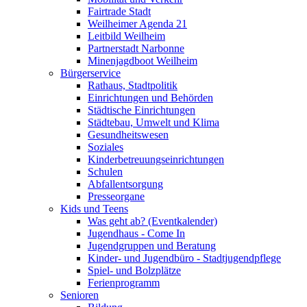
Fairtrade Stadt
Weilheimer Agenda 21
Leitbild Weilheim
Partnerstadt Narbonne
Minenjagdboot Weilheim
Bürgerservice
Rathaus, Stadtpolitik
Einrichtungen und Behörden
Städtische Einrichtungen
Städtebau, Umwelt und Klima
Gesundheitswesen
Soziales
Kinderbetreuungseinrichtungen
Schulen
Abfallentsorgung
Presseorgane
Kids und Teens
Was geht ab? (Eventkalender)
Jugendhaus - Come In
Jugendgruppen und Beratung
Kinder- und Jugendbüro - Stadtjugendpflege
Spiel- und Bolzplätze
Ferienprogramm
Senioren