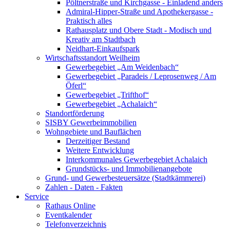
Pöltnerstraße und Kirchgasse - Einladend anders
Admiral-Hipper-Straße und Apothekergasse -
Praktisch alles
Rathausplatz und Obere Stadt - Modisch und
Kreativ am Stadtbach
Neidhart-Einkaufspark
Wirtschaftsstandort Weilheim
Gewerbegebiet „Am Weidenbach“
Gewerbegebiet „Paradeis / Leprosenweg / Am
Öferl“
Gewerbegebiet „Trifthof“
Gewerbegebiet „Achalaich“
Standortförderung
SISBY Gewerbeimmobilien
Wohngebiete und Bauflächen
Derzeitiger Bestand
Weitere Entwicklung
Interkommunales Gewerbegebiet Achalaich
Grundstücks- und Immobilienangebote
Grund- und Gewerbesteuersätze (Stadtkämmerei)
Zahlen - Daten - Fakten
Service
Rathaus Online
Eventkalender
Telefonverzeichnis