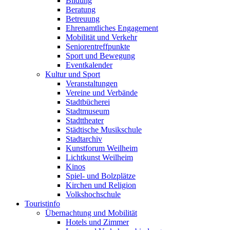
Bildung
Beratung
Betreuung
Ehrenamtliches Engagement
Mobilität und Verkehr
Seniorentreffpunkte
Sport und Bewegung
Eventkalender
Kultur und Sport
Veranstaltungen
Vereine und Verbände
Stadtbücherei
Stadtmuseum
Stadttheater
Städtische Musikschule
Stadtarchiv
Kunstforum Weilheim
Lichtkunst Weilheim
Kinos
Spiel- und Bolzplätze
Kirchen und Religion
Volkshochschule
Touristinfo
Übernachtung und Mobilität
Hotels und Zimmer