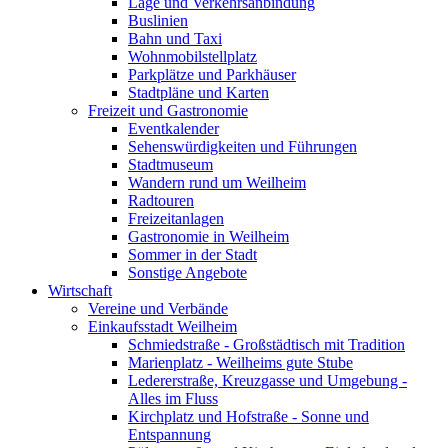
Lage und Verkehrsanbindung
Buslinien
Bahn und Taxi
Wohnmobilstellplatz
Parkplätze und Parkhäuser
Stadtpläne und Karten
Freizeit und Gastronomie
Eventkalender
Sehenswürdigkeiten und Führungen
Stadtmuseum
Wandern rund um Weilheim
Radtouren
Freizeitanlagen
Gastronomie in Weilheim
Sommer in der Stadt
Sonstige Angebote
Wirtschaft
Vereine und Verbände
Einkaufsstadt Weilheim
Schmiedstraße - Großstädtisch mit Tradition
Marienplatz - Weilheims gute Stube
Ledererstraße, Kreuzgasse und Umgebung -
Alles im Fluss
Kirchplatz und Hofstraße - Sonne und
Entspannung