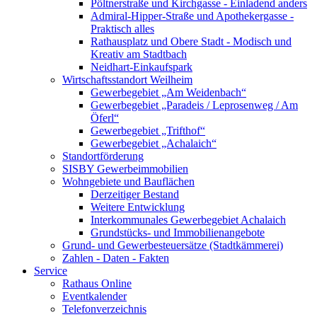
Pöltnerstraße und Kirchgasse - Einladend anders
Admiral-Hipper-Straße und Apothekergasse -
Praktisch alles
Rathausplatz und Obere Stadt - Modisch und
Kreativ am Stadtbach
Neidhart-Einkaufspark
Wirtschaftsstandort Weilheim
Gewerbegebiet „Am Weidenbach“
Gewerbegebiet „Paradeis / Leprosenweg / Am
Öferl“
Gewerbegebiet „Trifthof“
Gewerbegebiet „Achalaich“
Standortförderung
SISBY Gewerbeimmobilien
Wohngebiete und Bauflächen
Derzeitiger Bestand
Weitere Entwicklung
Interkommunales Gewerbegebiet Achalaich
Grundstücks- und Immobilienangebote
Grund- und Gewerbesteuersätze (Stadtkämmerei)
Zahlen - Daten - Fakten
Service
Rathaus Online
Eventkalender
Telefonverzeichnis