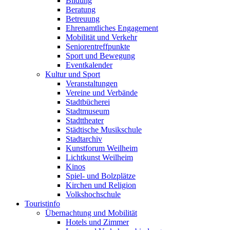
Bildung
Beratung
Betreuung
Ehrenamtliches Engagement
Mobilität und Verkehr
Seniorentreffpunkte
Sport und Bewegung
Eventkalender
Kultur und Sport
Veranstaltungen
Vereine und Verbände
Stadtbücherei
Stadtmuseum
Stadttheater
Städtische Musikschule
Stadtarchiv
Kunstforum Weilheim
Lichtkunst Weilheim
Kinos
Spiel- und Bolzplätze
Kirchen und Religion
Volkshochschule
Touristinfo
Übernachtung und Mobilität
Hotels und Zimmer