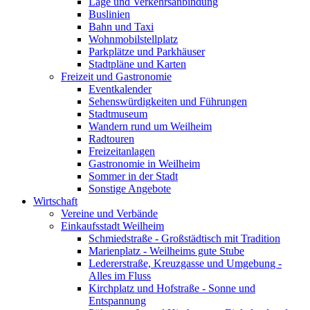
Lage und Verkehrsanbindung
Buslinien
Bahn und Taxi
Wohnmobilstellplatz
Parkplätze und Parkhäuser
Stadtpläne und Karten
Freizeit und Gastronomie
Eventkalender
Sehenswürdigkeiten und Führungen
Stadtmuseum
Wandern rund um Weilheim
Radtouren
Freizeitanlagen
Gastronomie in Weilheim
Sommer in der Stadt
Sonstige Angebote
Wirtschaft
Vereine und Verbände
Einkaufsstadt Weilheim
Schmiedstraße - Großstädtisch mit Tradition
Marienplatz - Weilheims gute Stube
Ledererstraße, Kreuzgasse und Umgebung -
Alles im Fluss
Kirchplatz und Hofstraße - Sonne und
Entspannung