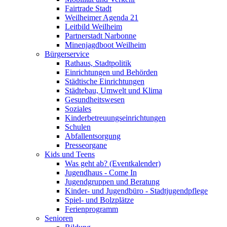
Fairtrade Stadt
Weilheimer Agenda 21
Leitbild Weilheim
Partnerstadt Narbonne
Minenjagdboot Weilheim
Bürgerservice
Rathaus, Stadtpolitik
Einrichtungen und Behörden
Städtische Einrichtungen
Städtebau, Umwelt und Klima
Gesundheitswesen
Soziales
Kinderbetreuungseinrichtungen
Schulen
Abfallentsorgung
Presseorgane
Kids und Teens
Was geht ab? (Eventkalender)
Jugendhaus - Come In
Jugendgruppen und Beratung
Kinder- und Jugendbüro - Stadtjugendpflege
Spiel- und Bolzplätze
Ferienprogramm
Senioren