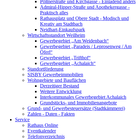
Pöltnerstraße und Kirchgasse - Einladend anders
Admiral-Hipper-Straße und Apothekergasse -
Praktisch alles
Rathausplatz und Obere Stadt - Modisch und
Kreativ am Stadtbach
Neidhart-Einkaufspark
Wirtschaftsstandort Weilheim
Gewerbegebiet „Am Weidenbach“
Gewerbegebiet „Paradeis / Leprosenweg / Am
Öferl“
Gewerbegebiet „Trifthof“
Gewerbegebiet „Achalaich“
Standortförderung
SISBY Gewerbeimmobilien
Wohngebiete und Bauflächen
Derzeitiger Bestand
Weitere Entwicklung
Interkommunales Gewerbegebiet Achalaich
Grundstücks- und Immobilienangebote
Grund- und Gewerbesteuersätze (Stadtkämmerei)
Zahlen - Daten - Fakten
Service
Rathaus Online
Eventkalender
Telefonverzeichnis