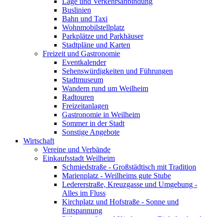
Lage und Verkehrsanbindung
Buslinien
Bahn und Taxi
Wohnmobilstellplatz
Parkplätze und Parkhäuser
Stadtpläne und Karten
Freizeit und Gastronomie
Eventkalender
Sehenswürdigkeiten und Führungen
Stadtmuseum
Wandern rund um Weilheim
Radtouren
Freizeitanlagen
Gastronomie in Weilheim
Sommer in der Stadt
Sonstige Angebote
Wirtschaft
Vereine und Verbände
Einkaufsstadt Weilheim
Schmiedstraße - Großstädtisch mit Tradition
Marienplatz - Weilheims gute Stube
Ledererstraße, Kreuzgasse und Umgebung -
Alles im Fluss
Kirchplatz und Hofstraße - Sonne und
Entspannung