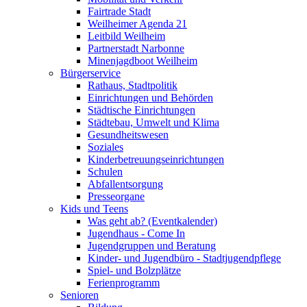
Fairtrade Stadt
Weilheimer Agenda 21
Leitbild Weilheim
Partnerstadt Narbonne
Minenjagdboot Weilheim
Bürgerservice
Rathaus, Stadtpolitik
Einrichtungen und Behörden
Städtische Einrichtungen
Städtebau, Umwelt und Klima
Gesundheitswesen
Soziales
Kinderbetreuungseinrichtungen
Schulen
Abfallentsorgung
Presseorgane
Kids und Teens
Was geht ab? (Eventkalender)
Jugendhaus - Come In
Jugendgruppen und Beratung
Kinder- und Jugendbüro - Stadtjugendpflege
Spiel- und Bolzplätze
Ferienprogramm
Senioren