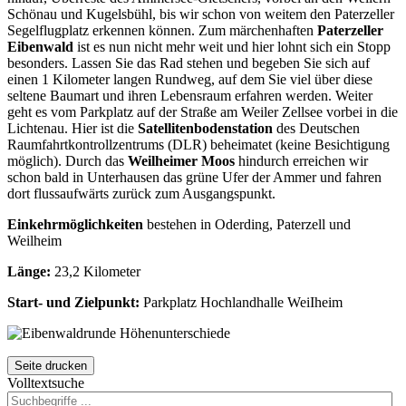
Schönau und Kugelsbühl, bis wir schon von weitem den Paterzeller
Segelflugplatz erkennen können. Zum märchenhaften
Paterzeller
Eibenwald
ist es nun nicht mehr weit und hier lohnt sich ein Stopp
besonders. Lassen Sie das Rad stehen und begeben Sie sich auf
einen 1 Kilometer langen Rundweg, auf dem Sie viel über diese
seltene Baumart und ihren Lebensraum erfahren werden. Weiter
geht es vom Parkplatz auf der Straße am Weiler Zellsee vorbei in die
Lichtenau. Hier ist die
Satellitenbodenstation
des Deutschen
Raumfahrtkontrollzentrums (DLR) beheimatet (keine Besichtigung
möglich). Durch das
Weilheimer Moos
hindurch erreichen wir
schon bald in Unterhausen das grüne Ufer der Ammer und fahren
dort flussaufwärts zurück zum Ausgangspunkt.
Einkehrmöglichkeiten
bestehen in Oderding, Paterzell und
Weilheim
Länge:
23,2 Kilometer
Start- und Zielpunkt:
Parkplatz Hochlandhalle WeiIheim
Seite drucken
Volltextsuche