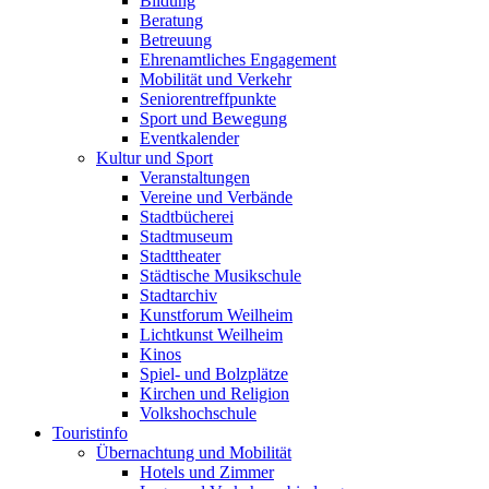
Bildung
Beratung
Betreuung
Ehrenamtliches Engagement
Mobilität und Verkehr
Seniorentreffpunkte
Sport und Bewegung
Eventkalender
Kultur und Sport
Veranstaltungen
Vereine und Verbände
Stadtbücherei
Stadtmuseum
Stadttheater
Städtische Musikschule
Stadtarchiv
Kunstforum Weilheim
Lichtkunst Weilheim
Kinos
Spiel- und Bolzplätze
Kirchen und Religion
Volkshochschule
Touristinfo
Übernachtung und Mobilität
Hotels und Zimmer