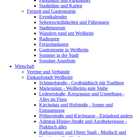
Parkplätze und Parkhäuser
Stadtpläne und Karten
Freizeit und Gastronomie
Eventkalender
Sehenswürdigkeiten und Führungen
Stadtmuseum
Wandern rund um Weilheim
Radtouren
Freizeitanlagen
Gastronomie in Weilheim
Sommer in der Stadt
Sonstige Angebote
Wirtschaft
Vereine und Verbände
Einkaufsstadt Weilheim
Schmiedstraße - Großstädtisch mit Tradition
Marienplatz - Weilheims gute Stube
Ledererstraße, Kreuzgasse und Umgebung -
Alles im Fluss
Kirchplatz und Hofstraße - Sonne und
Entspannung
Pöltnerstraße und Kirchgasse - Einladend anders
Admiral-Hipper-Straße und Apothekergasse -
Praktisch alles
Rathausplatz und Obere Stadt - Modisch und