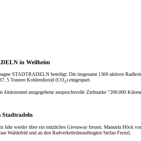
RADELN in Weilheim
mpagne STADTRADELN beteiligt. Die insgesamt 1369 aktiven Radlerinn
 37, 5 Tonnen Kohlendioxid (CO
) eingespart.
2
 Aktionsstart ausgegebene anspruchsvolle Zielmarke "200.000 Kilomet
 Stadtradeln
m Jahr wieder über ein nützliches
Giveaway
freuen. Manuela Höck von
lman Wahlefeld und an den Radverkehrsbeauftragten Stefan Frenzl.