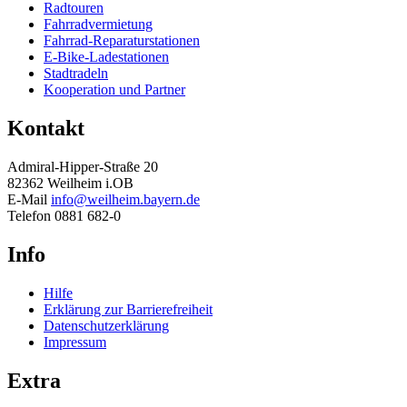
Radtouren
Fahrradvermietung
Fahrrad-Reparaturstationen
E-Bike-Ladestationen
Stadtradeln
Kooperation und Partner
Kontakt
Admiral-Hipper-Straße 20
82362 Weilheim i.OB
E-Mail
info@weilheim.bayern.de
Telefon 0881 682-0
Info
Hilfe
Erklärung zur Barrierefreiheit
Datenschutzerklärung
Impressum
Extra