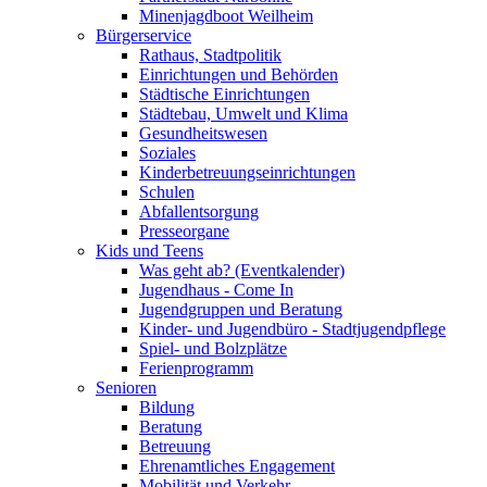
Minenjagdboot Weilheim
Bürgerservice
Rathaus, Stadtpolitik
Einrichtungen und Behörden
Städtische Einrichtungen
Städtebau, Umwelt und Klima
Gesundheitswesen
Soziales
Kinderbetreuungseinrichtungen
Schulen
Abfallentsorgung
Presseorgane
Kids und Teens
Was geht ab? (Eventkalender)
Jugendhaus - Come In
Jugendgruppen und Beratung
Kinder- und Jugendbüro - Stadtjugendpflege
Spiel- und Bolzplätze
Ferienprogramm
Senioren
Bildung
Beratung
Betreuung
Ehrenamtliches Engagement
Mobilität und Verkehr