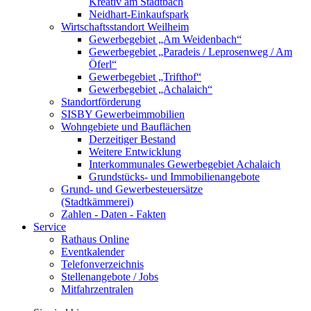
Kreativ am Stadtbach
Neidhart-Einkaufspark
Wirtschaftsstandort Weilheim
Gewerbegebiet „Am Weidenbach“
Gewerbegebiet „Paradeis / Leprosenweg / Am
Öferl“
Gewerbegebiet „Trifthof“
Gewerbegebiet „Achalaich“
Standortförderung
SISBY Gewerbeimmobilien
Wohngebiete und Bauflächen
Derzeitiger Bestand
Weitere Entwicklung
Interkommunales Gewerbegebiet Achalaich
Grundstücks- und Immobilienangebote
Grund- und Gewerbesteuersätze
(Stadtkämmerei)
Zahlen - Daten - Fakten
Service
Rathaus Online
Eventkalender
Telefonverzeichnis
Stellenangebote / Jobs
Mitfahrzentralen