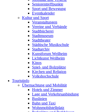
Seniorentreffpunkte
Sport und Bewegung
Eventkalender
Kultur und Sport
Veranstaltungen
Vereine und Verbände
Stadtbücherei
Stadtmuseum
Stadttheater
Städtische Musikschule
Stadtarchiv
Kunstforum Weilheim
Lichtkunst Weilheim
Kinos
Spiel- und Bolzplätze
Kirchen und Religion
Volkshochschule
Touristinfo
Übernachtung und Mobilität
Hotels und Zimmer
Lage und Verkehrsanbindung
Buslinien
Bahn und Taxi
Wohnmobilstellplatz