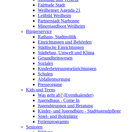
Fairtrade Stadt
Weilheimer Agenda 21
Leitbild Weilheim
Partnerstadt Narbonne
Minenjagdboot Weilheim
Bürgerservice
Rathaus, Stadtpolitik
Einrichtungen und Behörden
Städtische Einrichtungen
Städtebau, Umwelt und Klima
Gesundheitswesen
Soziales
Kinderbetreuungseinrichtungen
Schulen
Abfallentsorgung
Presseorgane
Kids und Teens
Was geht ab? (Eventkalender)
Jugendhaus - Come In
Jugendgruppen und Beratung
Kinder- und Jugendbüro - Stadtjugendpflege
Spiel- und Bolzplätze
Ferienprogramm
Senioren