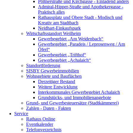
Pöltnerstraße und Kirchgasse - Einladend anders
Admiral-Hipper-Straße und Apothekergasse -
Praktisch alles
Rathausplatz und Obere Stadt - Modisch und
Kreativ am Stadtbach
Neidhart-Einkaufspark
Wirtschaftsstandort Weilheim
Gewerbegebiet „Am Weidenbach“
Gewerbegebiet „Paradeis / Leprosenweg / Am
Öferl“
Gewerbegebiet „Trifthof“
Gewerbegebiet „Achalaich“
Standortförderung
SISBY Gewerbeimmobilien
Wohngebiete und Bauflächen
Derzeitiger Bestand
Weitere Entwicklung
Interkommunales Gewerbegebiet Achalaich
Grundstücks- und Immobilienangebote
Grund- und Gewerbesteuersätze (Stadtkämmerei)
Zahlen - Daten - Fakten
Service
Rathaus Online
Eventkalender
Telefonverzeichnis