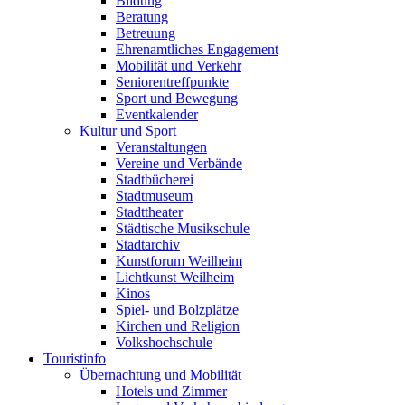
Bildung
Beratung
Betreuung
Ehrenamtliches Engagement
Mobilität und Verkehr
Seniorentreffpunkte
Sport und Bewegung
Eventkalender
Kultur und Sport
Veranstaltungen
Vereine und Verbände
Stadtbücherei
Stadtmuseum
Stadttheater
Städtische Musikschule
Stadtarchiv
Kunstforum Weilheim
Lichtkunst Weilheim
Kinos
Spiel- und Bolzplätze
Kirchen und Religion
Volkshochschule
Touristinfo
Übernachtung und Mobilität
Hotels und Zimmer