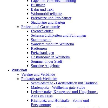
Lage und Verkehrsanbindung
Buslinien
Bahn und Taxi
Wohnmobilstellplatz
Parkplätze und Parkhäuser
Stadtpläne und Karten
Freizeit und Gastronomie
Eventkalender
Sehenswürdigkeiten und Führungen
Stadtmuseum
Wandern rund um Weilheim
Radtouren
Freizeitanlagen
Gastronomie in Weilheim
Sommer in der Stadt
Sonstige Angebote
Wirtschaft
Vereine und Verbände
Einkaufsstadt Weilheim
Schmiedstraße - Großstädtisch mit Tradition
Marienplatz - Weilheims gute Stube
Ledererstraße, Kreuzgasse und Umgebung -
Alles im Fluss
Kirchplatz und Hofstraße - Sonne und
Entspannung