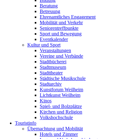
Bildung
Beratung
Betreuung
Ehrenamtliches Engagement
Mobilität und Verkehr
Seniorentreffpunkte
Sport und Bewegung
Eventkalender
Kultur und Sport
Veranstaltungen
Vereine und Verbände
Stadtbücherei
Stadtmuseum
Stadttheater
Städtische Musikschule
Stadtarchiv
Kunstforum Weilheim
Lichtkunst Weilheim
Kinos
Spiel- und Bolzplätze
Kirchen und Religion
Volkshochschule
Touristinfo
Übernachtung und Mobilität
Hotels und Zimmer