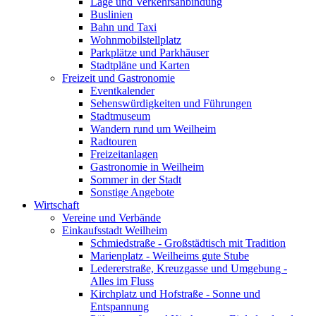
Lage und Verkehrsanbindung
Buslinien
Bahn und Taxi
Wohnmobilstellplatz
Parkplätze und Parkhäuser
Stadtpläne und Karten
Freizeit und Gastronomie
Eventkalender
Sehenswürdigkeiten und Führungen
Stadtmuseum
Wandern rund um Weilheim
Radtouren
Freizeitanlagen
Gastronomie in Weilheim
Sommer in der Stadt
Sonstige Angebote
Wirtschaft
Vereine und Verbände
Einkaufsstadt Weilheim
Schmiedstraße - Großstädtisch mit Tradition
Marienplatz - Weilheims gute Stube
Ledererstraße, Kreuzgasse und Umgebung -
Alles im Fluss
Kirchplatz und Hofstraße - Sonne und
Entspannung