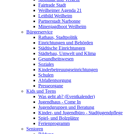
Fairtrade Stadt
Weilheimer Agenda 21
Leitbild Weilheim
Partnerstadt Narbonne
Minenjagdboot Weilheim
Bürgerservice
Rathaus, Stadtpolitik
Einrichtungen und Behörden
Städtische Einrichtungen
Städtebau, Umwelt und Klima
Gesundheitswesen
Soziales
Kinderbetreuungseinrichtungen
Schulen
Abfallentsorgung
Presseorgane
Kids und Teens
Was geht ab? (Eventkalender)
Jugendhaus - Come In
Jugendgruppen und Beratung
Kinder- und Jugendbüro - Stadtjugendpflege
Spiel- und Bolzplätze
Ferienprogramm
Senioren