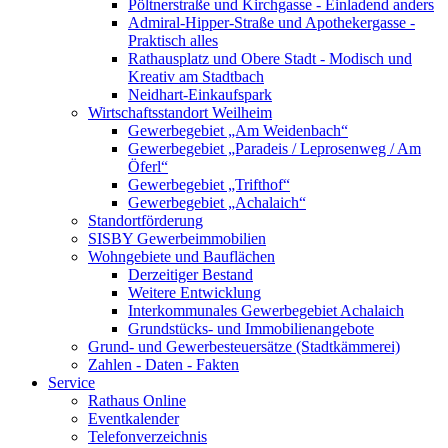
Pöltnerstraße und Kirchgasse - Einladend anders
Admiral-Hipper-Straße und Apothekergasse -
Praktisch alles
Rathausplatz und Obere Stadt - Modisch und
Kreativ am Stadtbach
Neidhart-Einkaufspark
Wirtschaftsstandort Weilheim
Gewerbegebiet „Am Weidenbach“
Gewerbegebiet „Paradeis / Leprosenweg / Am
Öferl“
Gewerbegebiet „Trifthof“
Gewerbegebiet „Achalaich“
Standortförderung
SISBY Gewerbeimmobilien
Wohngebiete und Bauflächen
Derzeitiger Bestand
Weitere Entwicklung
Interkommunales Gewerbegebiet Achalaich
Grundstücks- und Immobilienangebote
Grund- und Gewerbesteuersätze (Stadtkämmerei)
Zahlen - Daten - Fakten
Service
Rathaus Online
Eventkalender
Telefonverzeichnis