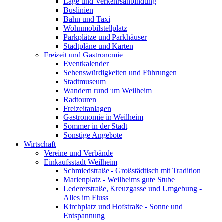
Lage und Verkehrsanbindung
Buslinien
Bahn und Taxi
Wohnmobilstellplatz
Parkplätze und Parkhäuser
Stadtpläne und Karten
Freizeit und Gastronomie
Eventkalender
Sehenswürdigkeiten und Führungen
Stadtmuseum
Wandern rund um Weilheim
Radtouren
Freizeitanlagen
Gastronomie in Weilheim
Sommer in der Stadt
Sonstige Angebote
Wirtschaft
Vereine und Verbände
Einkaufsstadt Weilheim
Schmiedstraße - Großstädtisch mit Tradition
Marienplatz - Weilheims gute Stube
Ledererstraße, Kreuzgasse und Umgebung -
Alles im Fluss
Kirchplatz und Hofstraße - Sonne und
Entspannung