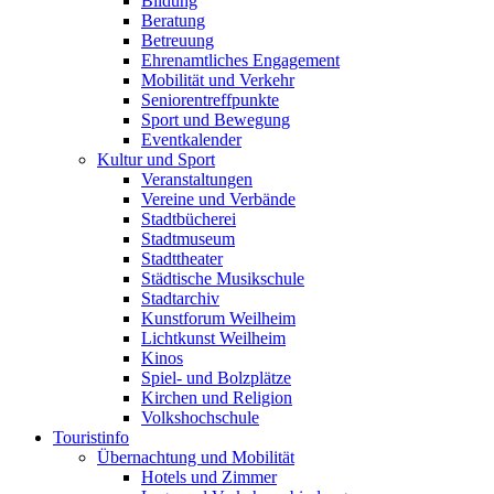
Bildung
Beratung
Betreuung
Ehrenamtliches Engagement
Mobilität und Verkehr
Seniorentreffpunkte
Sport und Bewegung
Eventkalender
Kultur und Sport
Veranstaltungen
Vereine und Verbände
Stadtbücherei
Stadtmuseum
Stadttheater
Städtische Musikschule
Stadtarchiv
Kunstforum Weilheim
Lichtkunst Weilheim
Kinos
Spiel- und Bolzplätze
Kirchen und Religion
Volkshochschule
Touristinfo
Übernachtung und Mobilität
Hotels und Zimmer