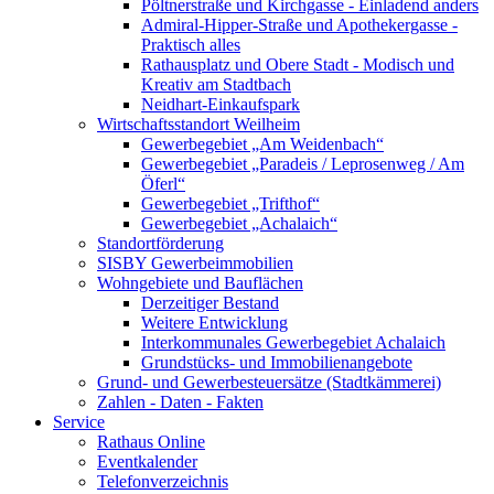
Pöltnerstraße und Kirchgasse - Einladend anders
Admiral-Hipper-Straße und Apothekergasse -
Praktisch alles
Rathausplatz und Obere Stadt - Modisch und
Kreativ am Stadtbach
Neidhart-Einkaufspark
Wirtschaftsstandort Weilheim
Gewerbegebiet „Am Weidenbach“
Gewerbegebiet „Paradeis / Leprosenweg / Am
Öferl“
Gewerbegebiet „Trifthof“
Gewerbegebiet „Achalaich“
Standortförderung
SISBY Gewerbeimmobilien
Wohngebiete und Bauflächen
Derzeitiger Bestand
Weitere Entwicklung
Interkommunales Gewerbegebiet Achalaich
Grundstücks- und Immobilienangebote
Grund- und Gewerbesteuersätze (Stadtkämmerei)
Zahlen - Daten - Fakten
Service
Rathaus Online
Eventkalender
Telefonverzeichnis