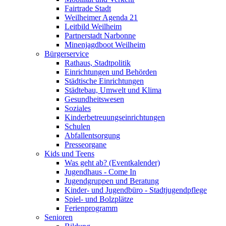
Fairtrade Stadt
Weilheimer Agenda 21
Leitbild Weilheim
Partnerstadt Narbonne
Minenjagdboot Weilheim
Bürgerservice
Rathaus, Stadtpolitik
Einrichtungen und Behörden
Städtische Einrichtungen
Städtebau, Umwelt und Klima
Gesundheitswesen
Soziales
Kinderbetreuungseinrichtungen
Schulen
Abfallentsorgung
Presseorgane
Kids und Teens
Was geht ab? (Eventkalender)
Jugendhaus - Come In
Jugendgruppen und Beratung
Kinder- und Jugendbüro - Stadtjugendpflege
Spiel- und Bolzplätze
Ferienprogramm
Senioren