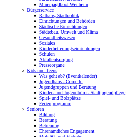
Minenjagdboot Weilheim
Bürgerservice
Rathaus, Stadtpolitik
Einrichtungen und Behörden
Städtische Einrichtungen
Städtebau, Umwelt und Klima
Gesundheitswesen
Soziales
Kinderbetreuungseinrichtungen
Schulen
Abfallentsorgung
Presseorgane
Kids und Teens
Was geht ab? (Eventkalender)
Jugendhaus - Come In
Jugendgruppen und Beratung
Kinder- und Jugendbüro - Stadtjugendpflege
Spiel- und Bolzplätze
Ferienprogramm
Senioren
Bildung
Beratung
Betreuung
Ehrenamtliches Engagement
Mobilität und Verkehr