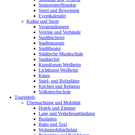
Seniorentreffpunkte
Sport und Bewegung
Eventkalender
Kultur und Sport
Veranstaltungen
Vereine und Verbände
Stadtbücherei
Stadtmuseum
Stadttheater
Städtische Musikschule
Stadtarchiv
Kunstforum Weilheim
Lichtkunst Weilheim
Kinos
Spiel- und Bolzplätze
Kirchen und Religion
Volkshochschule
Touristinfo
Übernachtung und Mobilität
Hotels und Zimmer
Lage und Verkehrsanbindung
Buslinien
Bahn und Taxi
Wohnmobilstellplatz