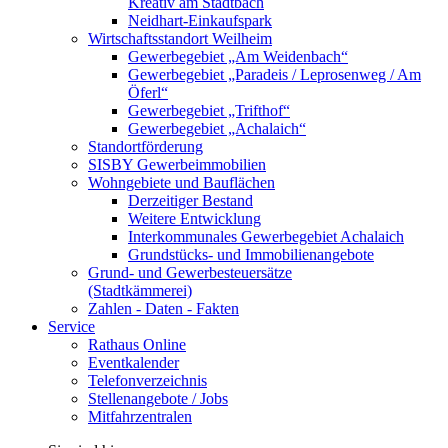
Kreativ am Stadtbach
Neidhart-Einkaufspark
Wirtschaftsstandort Weilheim
Gewerbegebiet „Am Weidenbach“
Gewerbegebiet „Paradeis / Leprosenweg / Am
Öferl“
Gewerbegebiet „Trifthof“
Gewerbegebiet „Achalaich“
Standortförderung
SISBY Gewerbeimmobilien
Wohngebiete und Bauflächen
Derzeitiger Bestand
Weitere Entwicklung
Interkommunales Gewerbegebiet Achalaich
Grundstücks- und Immobilienangebote
Grund- und Gewerbesteuersätze
(Stadtkämmerei)
Zahlen - Daten - Fakten
Service
Rathaus Online
Eventkalender
Telefonverzeichnis
Stellenangebote / Jobs
Mitfahrzentralen