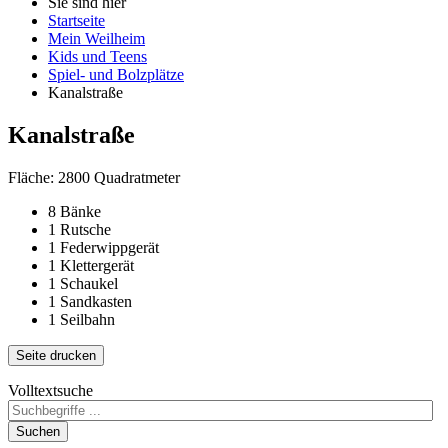
Sie sind hier
Startseite
Mein Weilheim
Kids und Teens
Spiel- und Bolzplätze
Kanalstraße
Kanalstraße
Fläche: 2800 Quadratmeter
8 Bänke
1 Rutsche
1 Federwippgerät
1 Klettergerät
1 Schaukel
1 Sandkasten
1 Seilbahn
Seite drucken
Volltextsuche
Suchen