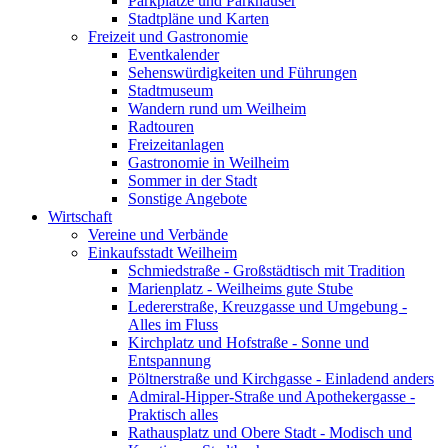
Parkplätze und Parkhäuser
Stadtpläne und Karten
Freizeit und Gastronomie
Eventkalender
Sehenswürdigkeiten und Führungen
Stadtmuseum
Wandern rund um Weilheim
Radtouren
Freizeitanlagen
Gastronomie in Weilheim
Sommer in der Stadt
Sonstige Angebote
Wirtschaft
Vereine und Verbände
Einkaufsstadt Weilheim
Schmiedstraße - Großstädtisch mit Tradition
Marienplatz - Weilheims gute Stube
Ledererstraße, Kreuzgasse und Umgebung -
Alles im Fluss
Kirchplatz und Hofstraße - Sonne und
Entspannung
Pöltnerstraße und Kirchgasse - Einladend anders
Admiral-Hipper-Straße und Apothekergasse -
Praktisch alles
Rathausplatz und Obere Stadt - Modisch und