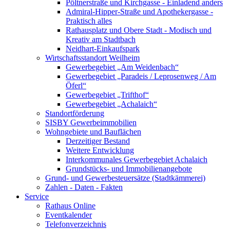
Pöltnerstraße und Kirchgasse - Einladend anders
Admiral-Hipper-Straße und Apothekergasse -
Praktisch alles
Rathausplatz und Obere Stadt - Modisch und
Kreativ am Stadtbach
Neidhart-Einkaufspark
Wirtschaftsstandort Weilheim
Gewerbegebiet „Am Weidenbach“
Gewerbegebiet „Paradeis / Leprosenweg / Am
Öferl“
Gewerbegebiet „Trifthof“
Gewerbegebiet „Achalaich“
Standortförderung
SISBY Gewerbeimmobilien
Wohngebiete und Bauflächen
Derzeitiger Bestand
Weitere Entwicklung
Interkommunales Gewerbegebiet Achalaich
Grundstücks- und Immobilienangebote
Grund- und Gewerbesteuersätze (Stadtkämmerei)
Zahlen - Daten - Fakten
Service
Rathaus Online
Eventkalender
Telefonverzeichnis