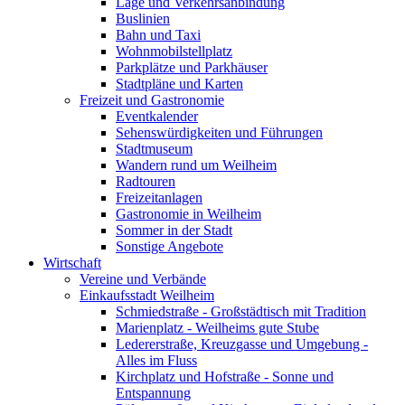
Lage und Verkehrsanbindung
Buslinien
Bahn und Taxi
Wohnmobilstellplatz
Parkplätze und Parkhäuser
Stadtpläne und Karten
Freizeit und Gastronomie
Eventkalender
Sehenswürdigkeiten und Führungen
Stadtmuseum
Wandern rund um Weilheim
Radtouren
Freizeitanlagen
Gastronomie in Weilheim
Sommer in der Stadt
Sonstige Angebote
Wirtschaft
Vereine und Verbände
Einkaufsstadt Weilheim
Schmiedstraße - Großstädtisch mit Tradition
Marienplatz - Weilheims gute Stube
Ledererstraße, Kreuzgasse und Umgebung -
Alles im Fluss
Kirchplatz und Hofstraße - Sonne und
Entspannung