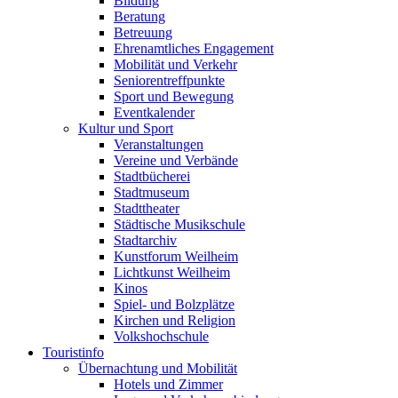
Bildung
Beratung
Betreuung
Ehrenamtliches Engagement
Mobilität und Verkehr
Seniorentreffpunkte
Sport und Bewegung
Eventkalender
Kultur und Sport
Veranstaltungen
Vereine und Verbände
Stadtbücherei
Stadtmuseum
Stadttheater
Städtische Musikschule
Stadtarchiv
Kunstforum Weilheim
Lichtkunst Weilheim
Kinos
Spiel- und Bolzplätze
Kirchen und Religion
Volkshochschule
Touristinfo
Übernachtung und Mobilität
Hotels und Zimmer