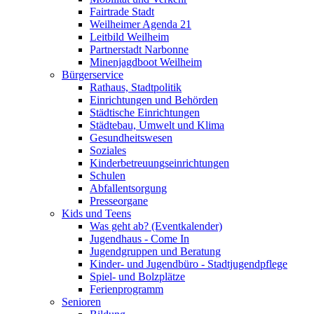
Fairtrade Stadt
Weilheimer Agenda 21
Leitbild Weilheim
Partnerstadt Narbonne
Minenjagdboot Weilheim
Bürgerservice
Rathaus, Stadtpolitik
Einrichtungen und Behörden
Städtische Einrichtungen
Städtebau, Umwelt und Klima
Gesundheitswesen
Soziales
Kinderbetreuungseinrichtungen
Schulen
Abfallentsorgung
Presseorgane
Kids und Teens
Was geht ab? (Eventkalender)
Jugendhaus - Come In
Jugendgruppen und Beratung
Kinder- und Jugendbüro - Stadtjugendpflege
Spiel- und Bolzplätze
Ferienprogramm
Senioren