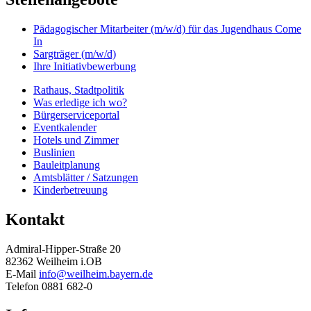
Pädagogischer Mitarbeiter (m/w/d) für das Jugendhaus Come
In
Sargträger (m/w/d)
Ihre Initiativbewerbung
Rathaus, Stadtpolitik
Was erledige ich wo?
Bürgerserviceportal
Eventkalender
Hotels und Zimmer
Buslinien
Bauleitplanung
Amtsblätter / Satzungen
Kinderbetreuung
Kontakt
Admiral-Hipper-Straße 20
82362 Weilheim i.OB
E-Mail
info@weilheim.bayern.de
Telefon 0881 682-0