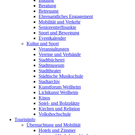
Bildung
Beratung
Betreuung
Ehrenamtliches Engagement
Mobilität und Verkehr
Seniorentreffpunkte
Sport und Bewegung
Eventkalender
Kultur und Sport
Veranstaltungen
Vereine und Verbände
Stadtbücherei
Stadtmuseum
Stadttheater
Städtische Musikschule
Stadtarchiv
Kunstforum Weilheim
Lichtkunst Weilheim
Kinos
Spiel- und Bolzplätze
Kirchen und Religion
Volkshochschule
Touristinfo
Übernachtung und Mobilität
Hotels und Zimmer