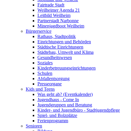
Fairtrade Stadt
Weilheimer Agenda 21
Leitbild Weilheim
Partnerstadt Narbonne
Minenjagdboot Weilheim
Bürgerservice
Rathaus, Stadtpolitik
Einrichtungen und Behörden
Städtische Einrichtungen
Städtebau, Umwelt und Klima
Gesundheitswesen
Soziales
Kinderbetreuungseinrichtungen
Schulen
Abfallentsorgung
Presseorgane
Kids und Teens
Was geht ab? (Eventkalender)
Jugendhaus - Come In
Jugendgruppen und Beratung
Kinder- und Jugendbüro - Stadtjugendpflege
Spiel- und Bolzplätze
Ferienprogramm
Senioren