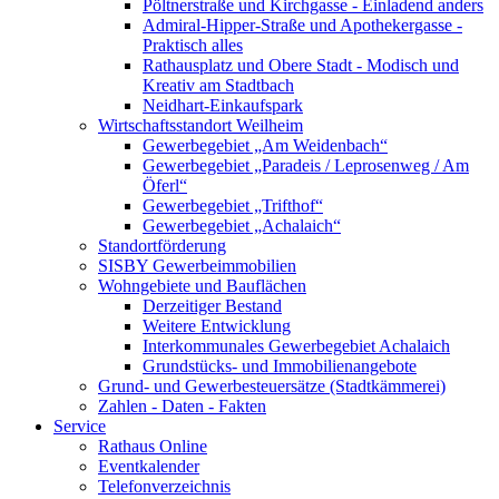
Pöltnerstraße und Kirchgasse - Einladend anders
Admiral-Hipper-Straße und Apothekergasse -
Praktisch alles
Rathausplatz und Obere Stadt - Modisch und
Kreativ am Stadtbach
Neidhart-Einkaufspark
Wirtschaftsstandort Weilheim
Gewerbegebiet „Am Weidenbach“
Gewerbegebiet „Paradeis / Leprosenweg / Am
Öferl“
Gewerbegebiet „Trifthof“
Gewerbegebiet „Achalaich“
Standortförderung
SISBY Gewerbeimmobilien
Wohngebiete und Bauflächen
Derzeitiger Bestand
Weitere Entwicklung
Interkommunales Gewerbegebiet Achalaich
Grundstücks- und Immobilienangebote
Grund- und Gewerbesteuersätze (Stadtkämmerei)
Zahlen - Daten - Fakten
Service
Rathaus Online
Eventkalender
Telefonverzeichnis