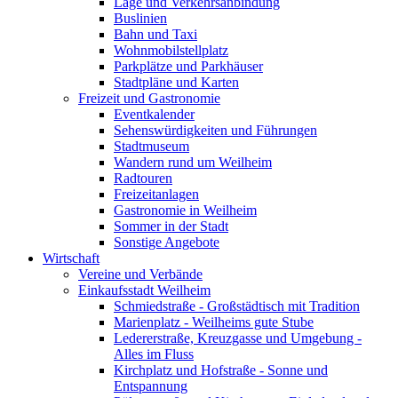
Lage und Verkehrsanbindung
Buslinien
Bahn und Taxi
Wohnmobilstellplatz
Parkplätze und Parkhäuser
Stadtpläne und Karten
Freizeit und Gastronomie
Eventkalender
Sehenswürdigkeiten und Führungen
Stadtmuseum
Wandern rund um Weilheim
Radtouren
Freizeitanlagen
Gastronomie in Weilheim
Sommer in der Stadt
Sonstige Angebote
Wirtschaft
Vereine und Verbände
Einkaufsstadt Weilheim
Schmiedstraße - Großstädtisch mit Tradition
Marienplatz - Weilheims gute Stube
Ledererstraße, Kreuzgasse und Umgebung -
Alles im Fluss
Kirchplatz und Hofstraße - Sonne und
Entspannung