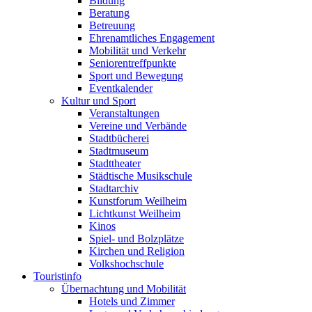
Bildung
Beratung
Betreuung
Ehrenamtliches Engagement
Mobilität und Verkehr
Seniorentreffpunkte
Sport und Bewegung
Eventkalender
Kultur und Sport
Veranstaltungen
Vereine und Verbände
Stadtbücherei
Stadtmuseum
Stadttheater
Städtische Musikschule
Stadtarchiv
Kunstforum Weilheim
Lichtkunst Weilheim
Kinos
Spiel- und Bolzplätze
Kirchen und Religion
Volkshochschule
Touristinfo
Übernachtung und Mobilität
Hotels und Zimmer