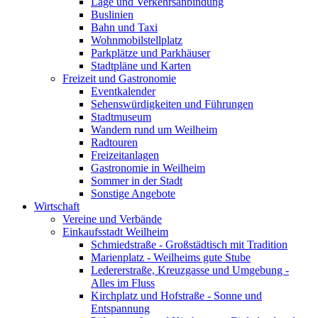
Lage und Verkehrsanbindung
Buslinien
Bahn und Taxi
Wohnmobilstellplatz
Parkplätze und Parkhäuser
Stadtpläne und Karten
Freizeit und Gastronomie
Eventkalender
Sehenswürdigkeiten und Führungen
Stadtmuseum
Wandern rund um Weilheim
Radtouren
Freizeitanlagen
Gastronomie in Weilheim
Sommer in der Stadt
Sonstige Angebote
Wirtschaft
Vereine und Verbände
Einkaufsstadt Weilheim
Schmiedstraße - Großstädtisch mit Tradition
Marienplatz - Weilheims gute Stube
Ledererstraße, Kreuzgasse und Umgebung -
Alles im Fluss
Kirchplatz und Hofstraße - Sonne und
Entspannung