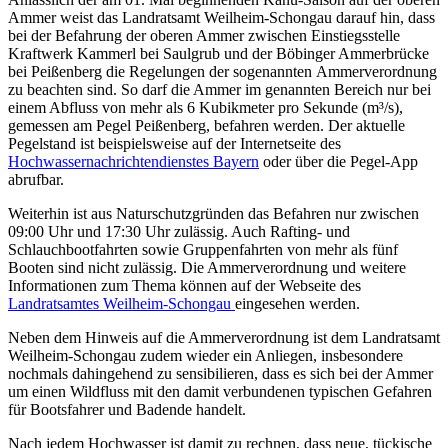
Ammer weist das Landratsamt Weilheim-Schongau darauf hin, dass
bei der Befahrung der oberen Ammer zwischen Einstiegsstelle
Kraftwerk Kammerl bei Saulgrub und der Böbinger Ammerbrücke
bei Peißenberg die Regelungen der sogenannten Ammerverordnung
zu beachten sind. So darf die Ammer im genannten Bereich nur bei
einem Abfluss von mehr als 6 Kubikmeter pro Sekunde (m³/s),
gemessen am Pegel Peißenberg, befahren werden. Der aktuelle
Pegelstand ist beispielsweise auf der Internetseite des
Hochwassernachrichtendienstes Bayern
oder über die Pegel-
App
abrufbar.
Weiterhin ist aus Naturschutzgründen das Befahren nur zwischen
09:00 Uhr und 17:30 Uhr zulässig. Auch
Rafting
- und
Schlauchbootfahrten sowie Gruppenfahrten von mehr als fünf
Booten sind nicht zulässig. Die Ammerverordnung und weitere
Informationen zum Thema können auf der Webseite des
Landratsamtes Weilheim-Schongau
eingesehen werden.
Neben dem Hinweis auf die Ammerverordnung ist dem Landratsamt
Weilheim-Schongau zudem wieder ein Anliegen, insbesondere
nochmals dahingehend zu sensibilieren, dass es sich bei der Ammer
um einen Wildfluss mit den damit verbundenen typischen Gefahren
für Bootsfahrer und Badende handelt.
Nach jedem Hochwasser ist damit zu rechnen, dass neue, tückische