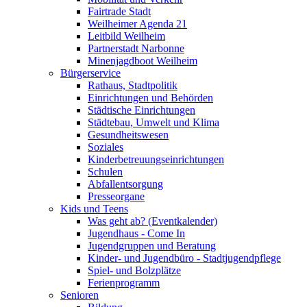
Fairtrade Stadt
Weilheimer Agenda 21
Leitbild Weilheim
Partnerstadt Narbonne
Minenjagdboot Weilheim
Bürgerservice
Rathaus, Stadtpolitik
Einrichtungen und Behörden
Städtische Einrichtungen
Städtebau, Umwelt und Klima
Gesundheitswesen
Soziales
Kinderbetreuungseinrichtungen
Schulen
Abfallentsorgung
Presseorgane
Kids und Teens
Was geht ab? (Eventkalender)
Jugendhaus - Come In
Jugendgruppen und Beratung
Kinder- und Jugendbüro - Stadtjugendpflege
Spiel- und Bolzplätze
Ferienprogramm
Senioren