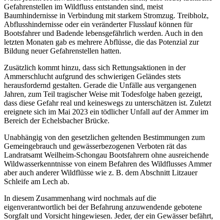
Gefahrenstellen im Wildfluss entstanden sind, meist
Baumhindernisse in Verbindung mit starkem Stromzug. Treibholz,
Abflusshindernisse oder ein veränderter Flusslauf können für
Bootsfahrer und Badende lebensgefährlich werden. Auch in den
letzten Monaten gab es mehrere Abflüsse, die das Potenzial zur
Bildung neuer Gefahrenstellen hatten.
Zusätzlich kommt hinzu, dass sich Rettungsaktionen in der
Ammerschlucht aufgrund des schwierigen Geländes stets
herausfordernd gestalten. Gerade die Unfälle aus vergangenen
Jahren, zum Teil tragischer Weise mit Todesfolge haben gezeigt,
dass diese Gefahr real und keineswegs zu unterschätzen ist. Zuletzt
ereignete sich im Mai 2023 ein tödlicher Unfall auf der Ammer im
Bereich der Echelsbacher Brücke.
Unabhängig von den gesetzlichen geltenden Bestimmungen zum
Gemeingebrauch und gewässerbezogenen Verboten rät das
Landratsamt Weilheim-Schongau Bootsfahrern ohne ausreichende
Wildwasserkenntnisse von einem Befahren des Wildflusses Ammer
aber auch anderer Wildflüsse wie z. B. dem Abschnitt Litzauer
Schleife am Lech ab.
In diesem Zusammenhang wird nochmals auf die
eigenverantwortlich bei der Befahrung anzuwendende gebotene
Sorgfalt und Vorsicht hingewiesen. Jeder, der ein Gewässer befährt,