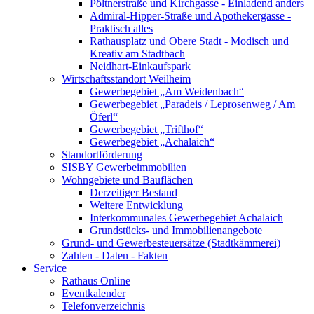
Pöltnerstraße und Kirchgasse - Einladend anders
Admiral-Hipper-Straße und Apothekergasse -
Praktisch alles
Rathausplatz und Obere Stadt - Modisch und
Kreativ am Stadtbach
Neidhart-Einkaufspark
Wirtschaftsstandort Weilheim
Gewerbegebiet „Am Weidenbach“
Gewerbegebiet „Paradeis / Leprosenweg / Am
Öferl“
Gewerbegebiet „Trifthof“
Gewerbegebiet „Achalaich“
Standortförderung
SISBY Gewerbeimmobilien
Wohngebiete und Bauflächen
Derzeitiger Bestand
Weitere Entwicklung
Interkommunales Gewerbegebiet Achalaich
Grundstücks- und Immobilienangebote
Grund- und Gewerbesteuersätze (Stadtkämmerei)
Zahlen - Daten - Fakten
Service
Rathaus Online
Eventkalender
Telefonverzeichnis