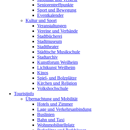
Seniorentreffpunkte
Sport und Bewegung
Eventkalender
Kultur und Sport
Veranstaltungen
Vereine und Verbände
Stadtbücherei
Stadtmuseum
Stadttheater
Städtische Musikschule
Stadtarchiv
Kunstforum Weilheim
Lichtkunst Weilheim
Kinos
Spiel- und Bolzplätze
Kirchen und Religion
Volkshochschule
Touristinfo
Übernachtung und Mobilität
Hotels und Zimmer
Lage und Verkehrsanbindung
Buslinien
Bahn und Taxi
Wohnmobilstellplatz