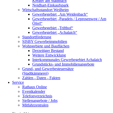
Kreativ am Stadtbach
Neidhart-Einkaufspark
Wirtschaftsstandort Weilheim
Gewerbegebiet „Am Weidenbach“
Gewerbegebiet „Paradeis / Leprosenweg / Am
Öferl“
Gewerbegebiet „Trifthof“
Gewerbegebiet „Achalaich“
Standortförderung
SISBY Gewerbeimmobilien
Wohngebiete und Bauflächen
Derzeitiger Bestand
Weitere Entwicklung
Interkommunales Gewerbegebiet Achalaich
Grundstücks- und Immobilienangebote
Grund- und Gewerbesteuersätze
(Stadtkämmerei)
Zahlen - Daten - Fakten
Service
Rathaus Online
Eventkalender
Telefonverzeichnis
Stellenangebote / Jobs
Mitfahrzentralen