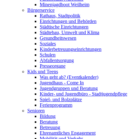
Minenjagdboot Weilheim
Bürgerservice
Rathaus, Stadtpolitik
Einrichtungen und Behörden
Städtische Einrichtungen
Städtebau, Umwelt und Klima
Gesundheitswesen
Soziales
Kinderbetreuungseinrichtungen
Schulen
Abfallentsorgung
Presseorgane
Kids und Teens
Was geht ab? (Eventkalender)
Jugendhaus - Come In
Jugendgruppen und Beratung
Kinder- und Jugendbüro - Stadtjugendpflege
Spiel- und Bolzplätze
Ferienprogramm
Senioren
Bildung
Beratung
Betreuung
Ehrenamtliches Engagement
Mobilität und Verkehr