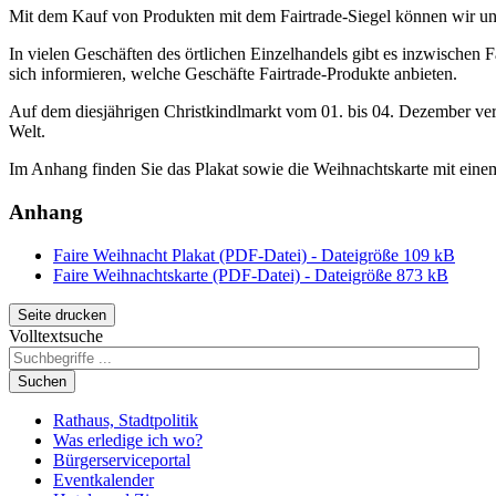
Mit dem Kauf von Produkten mit dem
Fairtrade
-Siegel können wir un
In vielen Geschäften des örtlichen Einzelhandels gibt es inzwischen
F
sich informieren, welche Geschäfte
Fairtrade
-Produkte anbieten.
Auf dem diesjährigen Christkindlmarkt vom 01. bis 04. Dezember vert
Welt.
Im Anhang finden Sie das Plakat sowie die Weihnachtskarte mit ei
Anhang
Faire Weihnacht Plakat (PDF-Datei) - Dateigröße 109 kB
Faire Weihnachtskarte (PDF-Datei) - Dateigröße 873 kB
Seite drucken
Volltextsuche
Suchen
Rathaus, Stadtpolitik
Was erledige ich wo?
Bürgerserviceportal
Eventkalender