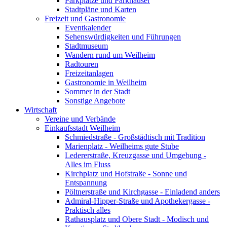
Parkplätze und Parkhäuser
Stadtpläne und Karten
Freizeit und Gastronomie
Eventkalender
Sehenswürdigkeiten und Führungen
Stadtmuseum
Wandern rund um Weilheim
Radtouren
Freizeitanlagen
Gastronomie in Weilheim
Sommer in der Stadt
Sonstige Angebote
Wirtschaft
Vereine und Verbände
Einkaufsstadt Weilheim
Schmiedstraße - Großstädtisch mit Tradition
Marienplatz - Weilheims gute Stube
Ledererstraße, Kreuzgasse und Umgebung -
Alles im Fluss
Kirchplatz und Hofstraße - Sonne und
Entspannung
Pöltnerstraße und Kirchgasse - Einladend anders
Admiral-Hipper-Straße und Apothekergasse -
Praktisch alles
Rathausplatz und Obere Stadt - Modisch und