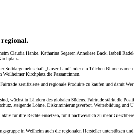
 regional.
Claudia Hanke, Katharina Segerer, Anneliese Back, Isabell Radel
irchplatz.
ln der Solidargemeinschaft „Unser Land“ oder ein Tütchen Blumensame
 Weilheimer Kirchplatz die Passant:innen.
r
Fairtrade
-zertifizierte und regionale Produkte zu kaufen und damit Wer
 sind, wächst in Ländern des globalen Südens.
Fairtrade
stärkt die Posi
chutz, steigende Löhne, Diskriminierungsverbot, Weiterbildung und U
- aktiv für ihre Rechte einsetzen, führt nachweislich zu mehr Gleichbe
ngsgruppe in Weilheim auch die regionalen Hersteller unterstützen und