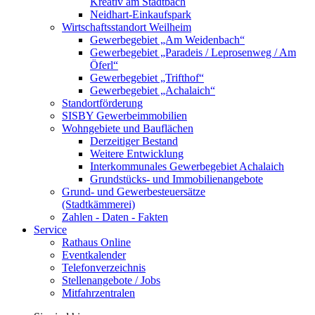
Kreativ am Stadtbach
Neidhart-Einkaufspark
Wirtschaftsstandort Weilheim
Gewerbegebiet „Am Weidenbach“
Gewerbegebiet „Paradeis / Leprosenweg / Am
Öferl“
Gewerbegebiet „Trifthof“
Gewerbegebiet „Achalaich“
Standortförderung
SISBY Gewerbeimmobilien
Wohngebiete und Bauflächen
Derzeitiger Bestand
Weitere Entwicklung
Interkommunales Gewerbegebiet Achalaich
Grundstücks- und Immobilienangebote
Grund- und Gewerbesteuersätze
(Stadtkämmerei)
Zahlen - Daten - Fakten
Service
Rathaus Online
Eventkalender
Telefonverzeichnis
Stellenangebote / Jobs
Mitfahrzentralen