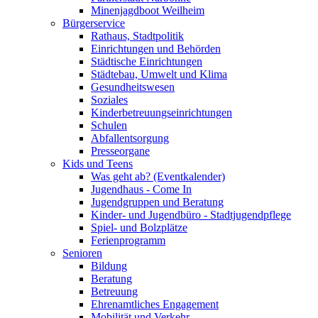
Minenjagdboot Weilheim
Bürgerservice
Rathaus, Stadtpolitik
Einrichtungen und Behörden
Städtische Einrichtungen
Städtebau, Umwelt und Klima
Gesundheitswesen
Soziales
Kinderbetreuungseinrichtungen
Schulen
Abfallentsorgung
Presseorgane
Kids und Teens
Was geht ab? (Eventkalender)
Jugendhaus - Come In
Jugendgruppen und Beratung
Kinder- und Jugendbüro - Stadtjugendpflege
Spiel- und Bolzplätze
Ferienprogramm
Senioren
Bildung
Beratung
Betreuung
Ehrenamtliches Engagement
Mobilität und Verkehr