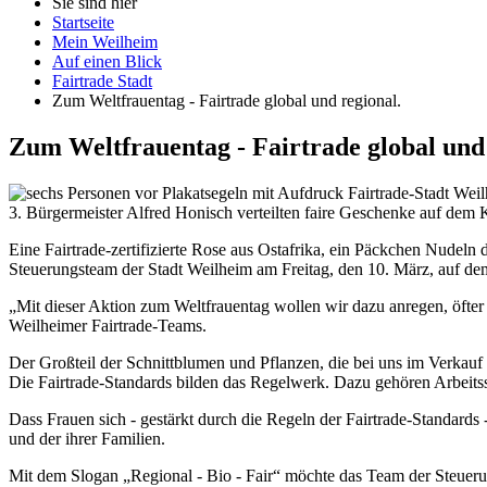
Sie sind hier
Startseite
Mein Weilheim
Auf einen Blick
Fairtrade Stadt
Zum Weltfrauentag - Fairtrade global und regional.
Zum Weltfrauentag -
Fairtrade
global und
3. Bürgermeister Alfred Honisch verteilten faire Geschenke auf dem K
Eine
Fairtrade
-zertifizierte Rose aus Ostafrika, ein Päckchen Nude
Steuerungsteam der Stadt Weilheim am Freitag, den 10. März, auf dem
„Mit dieser Aktion zum Weltfrauentag wollen wir dazu anregen, öfte
Weilheimer
Fairtrade
-Teams.
Der Großteil der Schnittblumen und Pflanzen, die bei uns im Verkauf
Die
Fairtrade
-Standards bilden das Regelwerk. Dazu gehören Arbeitss
Dass Frauen sich - gestärkt durch die Regeln der
Fairtrade
-Standards 
und der ihrer Familien.
Mit dem Slogan „Regional - Bio -
Fair
“ möchte das Team der Steueru