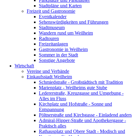
Parkplätze und Parkhäuser
Stadtpläne und Karten
Freizeit und Gastronomie
Eventkalender
Sehenswürdigkeiten und Führungen
Stadtmuseum
Wandern rund um Weilheim
Radtouren
Freizeitanlagen
Gastronomie in Weilheim
Sommer in der Stadt
Sonstige Angebote
Wirtschaft
Vereine und Verbände
Einkaufsstadt Weilheim
Schmiedstraße - Großstädtisch mit Tradition
Marienplatz - Weilheims gute Stube
Ledererstraße, Kreuzgasse und Umgebung -
Alles im Fluss
Kirchplatz und Hofstraße - Sonne und
Entspannung
Pöltnerstraße und Kirchgasse - Einladend anders
Admiral-Hipper-Straße und Apothekergasse -
Praktisch alles
Rathausplatz und Obere Stadt - Modisch und