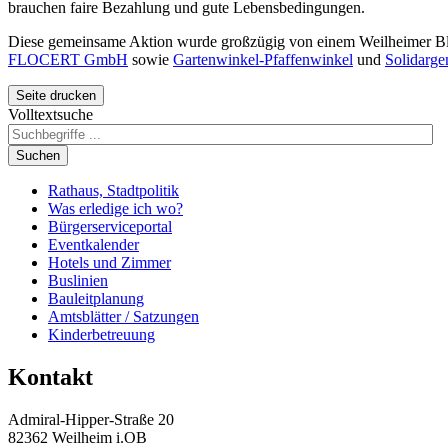
brauchen
faire
Bezahlung und gute Lebensbedingungen.
Diese gemeinsame Aktion wurde großzügig von einem Weilheimer Blum
FLOCERT GmbH
sowie
Gartenwinkel-Pfaffenwinkel
und
Solidarg
Seite drucken
Volltextsuche
Suchen
Rathaus, Stadtpolitik
Was erledige ich wo?
Bürgerserviceportal
Eventkalender
Hotels und Zimmer
Buslinien
Bauleitplanung
Amtsblätter / Satzungen
Kinderbetreuung
Kontakt
Admiral-Hipper-Straße 20
82362 Weilheim i.OB