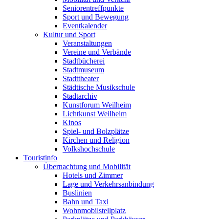
Seniorentreffpunkte
Sport und Bewegung
Eventkalender
Kultur und Sport
Veranstaltungen
Vereine und Verbände
Stadtbücherei
Stadtmuseum
Stadttheater
Städtische Musikschule
Stadtarchiv
Kunstforum Weilheim
Lichtkunst Weilheim
Kinos
Spiel- und Bolzplätze
Kirchen und Religion
Volkshochschule
Touristinfo
Übernachtung und Mobilität
Hotels und Zimmer
Lage und Verkehrsanbindung
Buslinien
Bahn und Taxi
Wohnmobilstellplatz