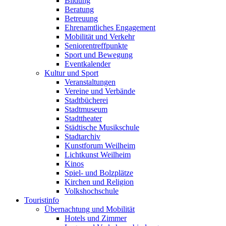
Bildung
Beratung
Betreuung
Ehrenamtliches Engagement
Mobilität und Verkehr
Seniorentreffpunkte
Sport und Bewegung
Eventkalender
Kultur und Sport
Veranstaltungen
Vereine und Verbände
Stadtbücherei
Stadtmuseum
Stadttheater
Städtische Musikschule
Stadtarchiv
Kunstforum Weilheim
Lichtkunst Weilheim
Kinos
Spiel- und Bolzplätze
Kirchen und Religion
Volkshochschule
Touristinfo
Übernachtung und Mobilität
Hotels und Zimmer