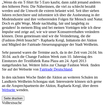
„Wenn du ein T-Shirt für 5 Euro kaufst, dann zahlt jemand anderes
den höheren Preis: Die Näherinnen, die viel zu schlecht bezahlt
werden und die Umwelt die extrem belastet wird. Seit über sieben
Jahren recherchiere und informiere ich über die Ausbeutung in der
Modeindustrie und ihre verheerenden Folgen für Mensch und Natur.
Doch es gibt Wege, Mode nachhaltig, fair und langlebig zu
gestalten! In meinem Blog und bei meinen Vorträgen teile ich diese
Impulse und zeige auf, wie wir unser Konsumverhalten verändern
können. Denn gemeinsam sind wir die Veränderung, die die
(Fashion-)Welt braucht!“- Raphaela Kergl, Initiatorin der Aktion
und Mitglied der
Fairtrade
-Steuerungsgruppe der Stadt Weilheim.
Sehr passend waren die Termine auch, da in der Zeit vom 24.04. bis
30.04. auch die
Change Fashion Week
zum 10. Jahrestag des
Einsturzes der Textilfabrik Rana Plaza am 24. April 2013
stattgefunden hat. Weitere Infos zur
Change Fashion Week
finden
Sie auf der Webseite von
Fairtrade Deutschland
.
In den nächsten Woche findet die Aktion an weiteren Schulen im
Landkreis Weilheim-Schongau statt. Interessierte können sich gerne
an die Ansprechpartnerin der Aktion, Raphaela Kergl, über deren
Webseite
wenden.
Seite drucken
Volltextsuche