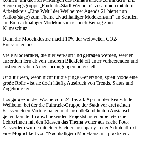
Steuerungsgruppe „
Fairtrade
-Stadt Weilheim“ zusammen mit dem
Arbeitskreis „Eine Welt“ der Weilheimer Agenda 21 bietet nun
Aktion(stage) zum Thema „Nachhaltiger Modekonsum“ an Schulen
an. Ein nachhaltiger Modekonsum ist auch Beitrag zum
Klimaschutz.
Denn die Modeindustrie macht 10% der weltweiten CO2-
Emissionen aus.
Viele Modeartikel, die hier verkauft und getragen werden, werden
außerdem fern ab von unserem Blickfeld oft unter verheerenden und
ausbeuterischen Arbeitsbedingungen hergestellt.
Und für wen, wenn nicht für die junge Generation, spielt Mode eine
große Rolle - ist sie doch häufig Ausdruck von Trends, Status und
Zugehörigkeit.
Los ging es in der Woche vom 24. bis 28. April in der Realschule
Weilheim, bei der die
Fairtrade
-Gruppe der Stadt vor drei achten
Klassen einen Vortrag halten und anschließend in den Austausch
gehen konnte. In anschließenden Projektstunden arbeiteten die
LehrerInnen mit den Klassen das Thema weiter aus (siehe Foto).
Ausserdem wurde mit einer Kleidertauschparty in der Schule direkt
eine Möglichkeit von "Nachhaltigem Modekonsum" praktiziert.