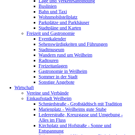
Lage und Verkehrsanbindung
Buslinien
Bahn und Taxi
Wohnmobilstellplatz
Parkplätze und Parkhäuser
Stadtpläne und Karten
Freizeit und Gastronomie
Eventkalender
Sehenswürdigkeiten und Führungen
Stadtmuseum
Wandern rund um Weilheim
Radtouren
Freizeitanlagen
Gastronomie in Weilheim
Sommer in der Stadt
Sonstige Angebote
Wirtschaft
Vereine und Verbände
Einkaufsstadt Weilheim
Schmiedstraße - Großstädtisch mit Tradition
Marienplatz - Weilheims gute Stube
Ledererstraße, Kreuzgasse und Umgebung -
Alles im Fluss
Kirchplatz und Hofstraße - Sonne und
Entspannung