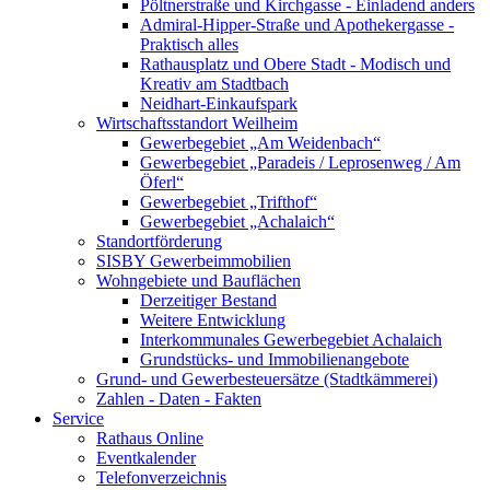
Pöltnerstraße und Kirchgasse - Einladend anders
Admiral-Hipper-Straße und Apothekergasse -
Praktisch alles
Rathausplatz und Obere Stadt - Modisch und
Kreativ am Stadtbach
Neidhart-Einkaufspark
Wirtschaftsstandort Weilheim
Gewerbegebiet „Am Weidenbach“
Gewerbegebiet „Paradeis / Leprosenweg / Am
Öferl“
Gewerbegebiet „Trifthof“
Gewerbegebiet „Achalaich“
Standortförderung
SISBY Gewerbeimmobilien
Wohngebiete und Bauflächen
Derzeitiger Bestand
Weitere Entwicklung
Interkommunales Gewerbegebiet Achalaich
Grundstücks- und Immobilienangebote
Grund- und Gewerbesteuersätze (Stadtkämmerei)
Zahlen - Daten - Fakten
Service
Rathaus Online
Eventkalender
Telefonverzeichnis