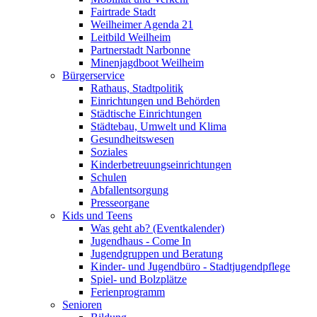
Fairtrade Stadt
Weilheimer Agenda 21
Leitbild Weilheim
Partnerstadt Narbonne
Minenjagdboot Weilheim
Bürgerservice
Rathaus, Stadtpolitik
Einrichtungen und Behörden
Städtische Einrichtungen
Städtebau, Umwelt und Klima
Gesundheitswesen
Soziales
Kinderbetreuungseinrichtungen
Schulen
Abfallentsorgung
Presseorgane
Kids und Teens
Was geht ab? (Eventkalender)
Jugendhaus - Come In
Jugendgruppen und Beratung
Kinder- und Jugendbüro - Stadtjugendpflege
Spiel- und Bolzplätze
Ferienprogramm
Senioren