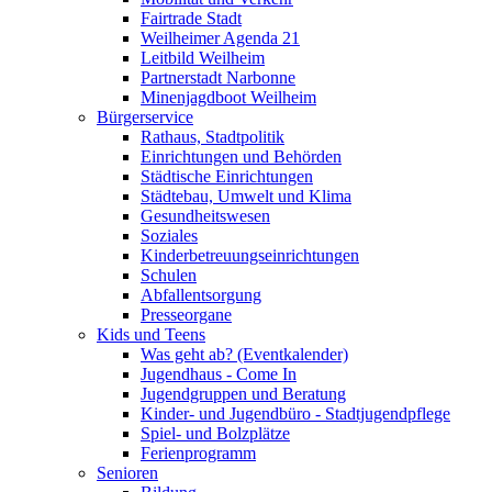
Fairtrade Stadt
Weilheimer Agenda 21
Leitbild Weilheim
Partnerstadt Narbonne
Minenjagdboot Weilheim
Bürgerservice
Rathaus, Stadtpolitik
Einrichtungen und Behörden
Städtische Einrichtungen
Städtebau, Umwelt und Klima
Gesundheitswesen
Soziales
Kinderbetreuungseinrichtungen
Schulen
Abfallentsorgung
Presseorgane
Kids und Teens
Was geht ab? (Eventkalender)
Jugendhaus - Come In
Jugendgruppen und Beratung
Kinder- und Jugendbüro - Stadtjugendpflege
Spiel- und Bolzplätze
Ferienprogramm
Senioren