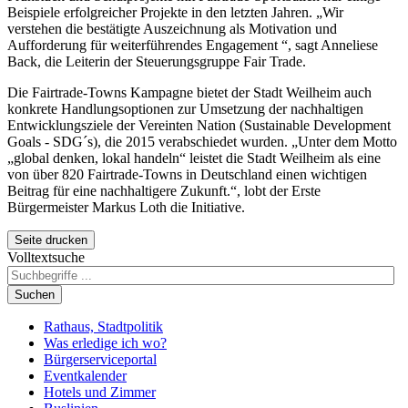
Beispiele erfolgreicher Projekte in den letzten Jahren. „Wir
verstehen die bestätigte Auszeichnung als Motivation und
Aufforderung für weiterführendes Engagement “, sagt Anneliese
Back, die Leiterin der Steuerungsgruppe
Fair Trade
.
Die
Fairtrade-Towns
Kampagne bietet der Stadt Weilheim auch
konkrete Handlungsoptionen zur Umsetzung der nachhaltigen
Entwicklungsziele der Vereinten Nation (
Sustainable Development
Goals - SDG´s
), die 2015 verabschiedet wurden. „Unter dem Motto
„global denken, lokal handeln“ leistet die Stadt Weilheim als eine
von über 820
Fairtrade-Towns
in Deutschland einen wichtigen
Beitrag für eine nachhaltigere Zukunft.“, lobt der Erste
Bürgermeister Markus Loth die Initiative.
Seite drucken
Volltextsuche
Suchen
Rathaus, Stadtpolitik
Was erledige ich wo?
Bürgerserviceportal
Eventkalender
Hotels und Zimmer