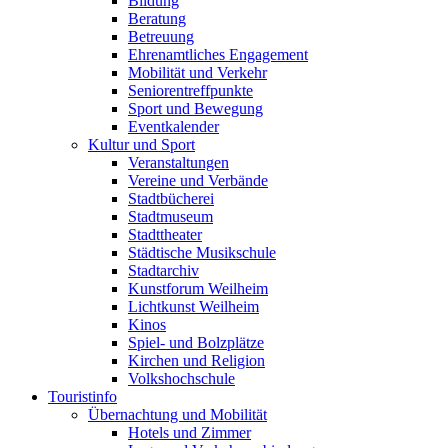
Bildung
Beratung
Betreuung
Ehrenamtliches Engagement
Mobilität und Verkehr
Seniorentreffpunkte
Sport und Bewegung
Eventkalender
Kultur und Sport
Veranstaltungen
Vereine und Verbände
Stadtbücherei
Stadtmuseum
Stadttheater
Städtische Musikschule
Stadtarchiv
Kunstforum Weilheim
Lichtkunst Weilheim
Kinos
Spiel- und Bolzplätze
Kirchen und Religion
Volkshochschule
Touristinfo
Übernachtung und Mobilität
Hotels und Zimmer