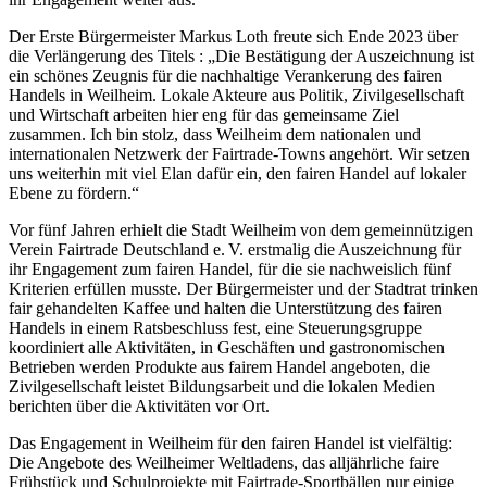
Der Erste Bürgermeister Markus Loth freute sich Ende 2023 über
die Verlängerung des Titels : „Die Bestätigung der Auszeichnung ist
ein schönes Zeugnis für die nachhaltige Verankerung des fairen
Handels in Weilheim. Lokale Akteure aus Politik, Zivilgesellschaft
und Wirtschaft arbeiten hier eng für das gemeinsame Ziel
zusammen. Ich bin stolz, dass Weilheim dem nationalen und
internationalen Netzwerk der
Fairtrade-Towns
angehört. Wir setzen
uns weiterhin mit viel Elan dafür ein, den fairen Handel auf lokaler
Ebene zu fördern.“
Vor fünf Jahren erhielt die Stadt Weilheim von dem gemeinnützigen
Verein
Fairtrade
Deutschland e. V. erstmalig die Auszeichnung für
ihr Engagement zum fairen Handel, für die sie nachweislich fünf
Kriterien erfüllen musste. Der Bürgermeister und der Stadtrat trinken
fair gehandelten Kaffee und halten die Unterstützung des fairen
Handels in einem Ratsbeschluss fest, eine Steuerungsgruppe
koordiniert alle Aktivitäten, in Geschäften und gastronomischen
Betrieben werden Produkte aus fairem Handel angeboten, die
Zivilgesellschaft leistet Bildungsarbeit und die lokalen Medien
berichten über die Aktivitäten vor Ort.
Das Engagement in Weilheim für den fairen Handel ist vielfältig:
Die Angebote des Weilheimer Weltladens, das alljährliche faire
Frühstück und Schulprojekte mit
Fairtrade
-Sportbällen nur einige