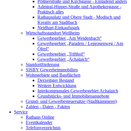
Pöltnerstraße und Kirchgasse - Einladend anders
Admiral-Hipper-Straße und Apothekergasse -
Praktisch alles
Rathausplatz und Obere Stadt - Modisch und
Kreativ am Stadtbach
Neidhart-Einkaufspark
Wirtschaftsstandort Weilheim
Gewerbegebiet „Am Weidenbach“
Gewerbegebiet „Paradeis / Leprosenweg / Am
Öferl“
Gewerbegebiet „Trifthof“
Gewerbegebiet „Achalaich“
Standortförderung
SISBY Gewerbeimmobilien
Wohngebiete und Bauflächen
Derzeitiger Bestand
Weitere Entwicklung
Interkommunales Gewerbegebiet Achalaich
Grundstücks- und Immobilienangebote
Grund- und Gewerbesteuersätze (Stadtkämmerei)
Zahlen - Daten - Fakten
Service
Rathaus Online
Eventkalender
Telefonverzeichnis