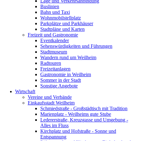
Lage und Verkehrsanbindung
Buslinien
Bahn und Taxi
Wohnmobilstellplatz
Parkplätze und Parkhäuser
Stadtpläne und Karten
Freizeit und Gastronomie
Eventkalender
Sehenswürdigkeiten und Führungen
Stadtmuseum
Wandern rund um Weilheim
Radtouren
Freizeitanlagen
Gastronomie in Weilheim
Sommer in der Stadt
Sonstige Angebote
Wirtschaft
Vereine und Verbände
Einkaufsstadt Weilheim
Schmiedstraße - Großstädtisch mit Tradition
Marienplatz - Weilheims gute Stube
Ledererstraße, Kreuzgasse und Umgebung -
Alles im Fluss
Kirchplatz und Hofstraße - Sonne und
Entspannung