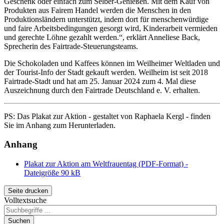
Geschenk oder einfach zum Selber-Genießen. Mit dem Kauf von
Produkten aus
Fairem
Handel werden die Menschen in den
Produktionsländern unterstützt, indem dort für menschenwürdige
und faire Arbeitsbedingungen gesorgt wird, Kinderarbeit vermieden
und gerechte Löhne gezahlt werden.“, erklärt Anneliese Back,
Sprecherin des
Fairtrade
-Steuerungsteams.
Die Schokoladen und Kaffees können im Weilheimer Weltladen und
der Tourist-Info der Stadt gekauft werden. Weilheim ist seit 2018
Fairtrade
-Stadt und hat am 25. Januar 2024 zum 4. Mal diese
Auszeichnung durch den
Fairtrade
Deutschland e. V. erhalten.
PS: Das Plakat zur Aktion - gestaltet von Raphaela Kergl - finden
Sie im Anhang zum Herunterladen.
Anhang
Plakat zur Aktion am Weltfrauentag (PDF-Format) -
Dateigröße 90 kB
Seite drucken
Volltextsuche
Suchen