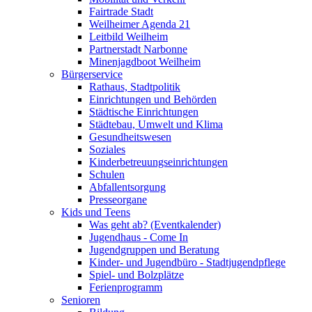
Fairtrade Stadt
Weilheimer Agenda 21
Leitbild Weilheim
Partnerstadt Narbonne
Minenjagdboot Weilheim
Bürgerservice
Rathaus, Stadtpolitik
Einrichtungen und Behörden
Städtische Einrichtungen
Städtebau, Umwelt und Klima
Gesundheitswesen
Soziales
Kinderbetreuungseinrichtungen
Schulen
Abfallentsorgung
Presseorgane
Kids und Teens
Was geht ab? (Eventkalender)
Jugendhaus - Come In
Jugendgruppen und Beratung
Kinder- und Jugendbüro - Stadtjugendpflege
Spiel- und Bolzplätze
Ferienprogramm
Senioren