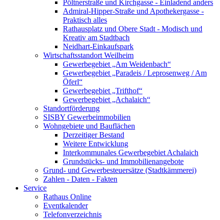
Pöltnerstraße und Kirchgasse - Einladend anders
Admiral-Hipper-Straße und Apothekergasse -
Praktisch alles
Rathausplatz und Obere Stadt - Modisch und
Kreativ am Stadtbach
Neidhart-Einkaufspark
Wirtschaftsstandort Weilheim
Gewerbegebiet „Am Weidenbach“
Gewerbegebiet „Paradeis / Leprosenweg / Am
Öferl“
Gewerbegebiet „Trifthof“
Gewerbegebiet „Achalaich“
Standortförderung
SISBY Gewerbeimmobilien
Wohngebiete und Bauflächen
Derzeitiger Bestand
Weitere Entwicklung
Interkommunales Gewerbegebiet Achalaich
Grundstücks- und Immobilienangebote
Grund- und Gewerbesteuersätze (Stadtkämmerei)
Zahlen - Daten - Fakten
Service
Rathaus Online
Eventkalender
Telefonverzeichnis