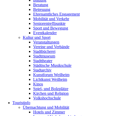
Bildung
Beratung
Betreuung
Ehrenamtliches Engagement
Mobilität und Verkehr
Seniorentreffpunkte
Sport und Bewegung
Eventkalender
Kultur und Sport
Veranstaltungen
Vereine und Verbände
Stadtbücherei
Stadtmuseum
Stadttheater
Städtische Musikschule
Stadtarchiv
Kunstforum Weilheim
Lichtkunst Weilheim
Kinos
Spiel- und Bolzplätze
Kirchen und Religion
Volkshochschule
Touristinfo
Übernachtung und Mobilität
Hotels und Zimmer