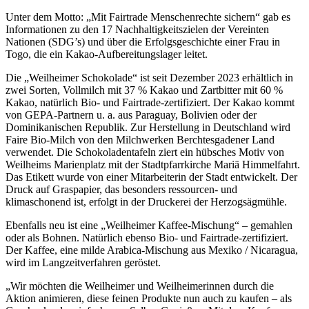
Unter dem Motto: „Mit
Fairtrade
Menschenrechte sichern“ gab es
Informationen zu den 17 Nachhaltigkeitszielen der Vereinten
Nationen (SDG’s) und über die Erfolgsgeschichte einer Frau in
Togo, die ein Kakao-Aufbereitungslager leitet.
Die „Weilheimer Schokolade“ ist seit Dezember 2023 erhältlich in
zwei Sorten, Vollmilch mit 37 % Kakao und Zartbitter mit 60 %
Kakao, natürlich Bio- und
Fairtrade
-zertifiziert. Der Kakao kommt
von GEPA-Partnern u. a. aus Paraguay, Bolivien oder der
Dominikanischen Republik. Zur Herstellung in Deutschland wird
Faire Bio-Milch von den Milchwerken Berchtesgadener Land
verwendet. Die Schokoladentafeln ziert ein hübsches Motiv von
Weilheims Marienplatz mit der Stadtpfarrkirche Mariä Himmelfahrt.
Das Etikett wurde von einer Mitarbeiterin der Stadt entwickelt. Der
Druck auf Graspapier, das besonders ressourcen- und
klimaschonend ist, erfolgt in der Druckerei der Herzogsägmühle.
Ebenfalls neu ist eine „Weilheimer Kaffee-Mischung“ – gemahlen
oder als Bohnen. Natürlich ebenso Bio- und
Fairtrade
-zertifiziert.
Der Kaffee, eine milde Arabica-Mischung aus Mexiko / Nicaragua,
wird im Langzeitverfahren geröstet.
„Wir möchten die Weilheimer und Weilheimerinnen durch die
Aktion animieren, diese feinen Produkte nun auch zu kaufen – als