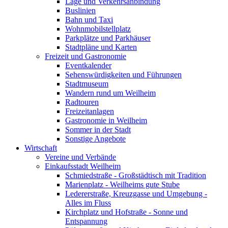
Lage und Verkehrsanbindung
Buslinien
Bahn und Taxi
Wohnmobilstellplatz
Parkplätze und Parkhäuser
Stadtpläne und Karten
Freizeit und Gastronomie
Eventkalender
Sehenswürdigkeiten und Führungen
Stadtmuseum
Wandern rund um Weilheim
Radtouren
Freizeitanlagen
Gastronomie in Weilheim
Sommer in der Stadt
Sonstige Angebote
Wirtschaft
Vereine und Verbände
Einkaufsstadt Weilheim
Schmiedstraße - Großstädtisch mit Tradition
Marienplatz - Weilheims gute Stube
Ledererstraße, Kreuzgasse und Umgebung -
Alles im Fluss
Kirchplatz und Hofstraße - Sonne und
Entspannung