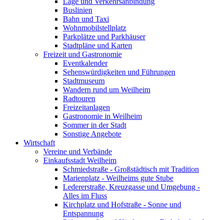
Lage und Verkehrsanbindung
Buslinien
Bahn und Taxi
Wohnmobilstellplatz
Parkplätze und Parkhäuser
Stadtpläne und Karten
Freizeit und Gastronomie
Eventkalender
Sehenswürdigkeiten und Führungen
Stadtmuseum
Wandern rund um Weilheim
Radtouren
Freizeitanlagen
Gastronomie in Weilheim
Sommer in der Stadt
Sonstige Angebote
Wirtschaft
Vereine und Verbände
Einkaufsstadt Weilheim
Schmiedstraße - Großstädtisch mit Tradition
Marienplatz - Weilheims gute Stube
Ledererstraße, Kreuzgasse und Umgebung -
Alles im Fluss
Kirchplatz und Hofstraße - Sonne und
Entspannung