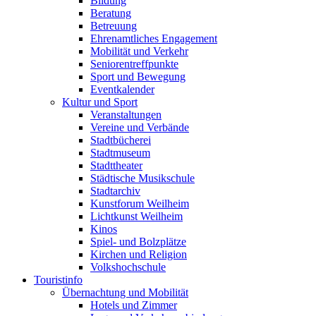
Bildung
Beratung
Betreuung
Ehrenamtliches Engagement
Mobilität und Verkehr
Seniorentreffpunkte
Sport und Bewegung
Eventkalender
Kultur und Sport
Veranstaltungen
Vereine und Verbände
Stadtbücherei
Stadtmuseum
Stadttheater
Städtische Musikschule
Stadtarchiv
Kunstforum Weilheim
Lichtkunst Weilheim
Kinos
Spiel- und Bolzplätze
Kirchen und Religion
Volkshochschule
Touristinfo
Übernachtung und Mobilität
Hotels und Zimmer