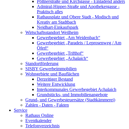
Pöltnerstraße und Kirchgasse - Einladend anders
Admiral-Hipper-Straße und Apothekergasse -
Praktisch alles
Rathausplatz und Obere Stadt - Modisch und
Kreativ am Stadtbach
Neidhart-Einkaufspark
Wirtschaftsstandort Weilheim
Gewerbegebiet „Am Weidenbach“
Gewerbegebiet „Paradeis / Leprosenweg / Am
Öferl“
Gewerbegebiet „Trifthof“
Gewerbegebiet „Achalaich“
Standortförderung
SISBY Gewerbeimmobilien
Wohngebiete und Bauflächen
Derzeitiger Bestand
Weitere Entwicklung
Interkommunales Gewerbegebiet Achalaich
Grundstücks- und Immobilienangebote
Grund- und Gewerbesteuersätze (Stadtkämmerei)
Zahlen - Daten - Fakten
Service
Rathaus Online
Eventkalender
Telefonverzeichnis