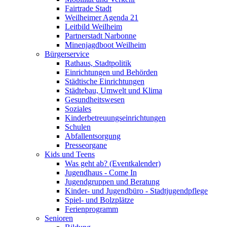
Fairtrade Stadt
Weilheimer Agenda 21
Leitbild Weilheim
Partnerstadt Narbonne
Minenjagdboot Weilheim
Bürgerservice
Rathaus, Stadtpolitik
Einrichtungen und Behörden
Städtische Einrichtungen
Städtebau, Umwelt und Klima
Gesundheitswesen
Soziales
Kinderbetreuungseinrichtungen
Schulen
Abfallentsorgung
Presseorgane
Kids und Teens
Was geht ab? (Eventkalender)
Jugendhaus - Come In
Jugendgruppen und Beratung
Kinder- und Jugendbüro - Stadtjugendpflege
Spiel- und Bolzplätze
Ferienprogramm
Senioren