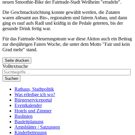
neuen
Smoothie-Bike
der
Fairtrade
-Stadt Weilheim "erradeln".
Die Geschmacksrichtung konnte gewählt werden, die Zutaten
waren allesamt aus Bio-, regionalem und
fairem
Anbau, und dann
ging es rauf aufs Radl und kräftig in die Pedale getreten, bis der
gesunde Drink fertig war.
Für das
Fairtrade
-Steuerungs
team
war diese Aktion auch ein Beitrag
zur diesjährigen
Fairen
Woche, die unter dem Motto "
Fair
und kein
Grad mehr" stand.
Seite drucken
Volltextsuche
Suchen
Rathaus, Stadtpolitik
Was erledige ich wo?
Bürgerserviceportal
Eventkalender
Hotels und Zimmer
Buslinien
Bauleitplanung
Amtsblätter / Satzungen
Kinderbetreuung