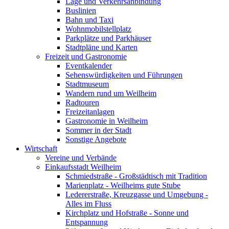
Lage und Verkehrsanbindung
Buslinien
Bahn und Taxi
Wohnmobilstellplatz
Parkplätze und Parkhäuser
Stadtpläne und Karten
Freizeit und Gastronomie
Eventkalender
Sehenswürdigkeiten und Führungen
Stadtmuseum
Wandern rund um Weilheim
Radtouren
Freizeitanlagen
Gastronomie in Weilheim
Sommer in der Stadt
Sonstige Angebote
Wirtschaft
Vereine und Verbände
Einkaufsstadt Weilheim
Schmiedstraße - Großstädtisch mit Tradition
Marienplatz - Weilheims gute Stube
Ledererstraße, Kreuzgasse und Umgebung -
Alles im Fluss
Kirchplatz und Hofstraße - Sonne und
Entspannung