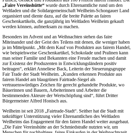
„
Faire
Vereinshütte“
wurde durch Ehrenamtliche rund um den
Weltladen und die Solidargemeinschaft Weilheim-Schongauer Land
organisiert und diente dazu, auf die breite Palette an
fairen
Geschenkartikeln, die ganzjährig im Weltladen Weilheim gekauft
werden können, aufmerksam zu machen.
Besonders im Advent und an Weihnachten stehen das
faire
Miteinander und der Geist des Teilens mit denen, die weniger haben
ja im Mittelpunkt. „Mit dem Kauf von Produkten aus fairem Handel,
wie beispielsweise Geschenkartikel, Schokolade und Pralinen kann
man seiner Familie und Bekannten eine Freude machen und damit
zur Existenz der Produzenten in Entwicklungsländern positiv
beitragen“, erklärt Anneliese Back, Leiterin der Steuerungsgruppe
Fair Trade
der Stadt Weilheim. „Kunden erkennen Produkte aus
fairem Handel am blaugrünen
Fairtrade
-Siegel als
vertrauenswürdiges Zeichen für gerecht gehandelte Produkte, wo
Bäuerinnen und Bauern, Arbeiterinnen und Arbeiter die
bestimmenden Akteure der Wertschöpfung sind“, führt Dritter
Bürgermeister Alfred Honisch aus.
Weilheim ist seit 2018 „
Fairtrade
-Stadt“. Seither hat die Stadt mit
tatkräftiger Unterstützung vieler Ehrenamtlichen des Weltladen
Weilheims das Engagement für den
fairen
Handel weiter ausgebaut.
„Die
Faire
Vereinshütte an der Schmiedstraße nutzten wir, um
Menschen für nachhaltiges,
faires
Einkaufen in der Weihnachtszeit