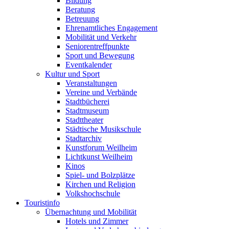
Bildung
Beratung
Betreuung
Ehrenamtliches Engagement
Mobilität und Verkehr
Seniorentreffpunkte
Sport und Bewegung
Eventkalender
Kultur und Sport
Veranstaltungen
Vereine und Verbände
Stadtbücherei
Stadtmuseum
Stadttheater
Städtische Musikschule
Stadtarchiv
Kunstforum Weilheim
Lichtkunst Weilheim
Kinos
Spiel- und Bolzplätze
Kirchen und Religion
Volkshochschule
Touristinfo
Übernachtung und Mobilität
Hotels und Zimmer