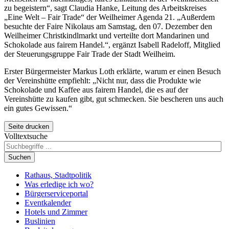
zu begeistern“, sagt Claudia Hanke, Leitung des Arbeitskreises
„Eine Welt –
Fair Trade
“ der Weilheimer Agenda 21. „Außerdem
besuchte der
Faire
Nikolaus am Samstag, den 07. Dezember den
Weilheimer Christkindlmarkt und verteilte dort Mandarinen und
Schokolade aus
fairem
Handel.“, ergänzt Isabell Radeloff, Mitglied
der Steuerungsgruppe
Fair Trade
der Stadt Weilheim.
Erster Bürgermeister Markus Loth erklärte, warum er einen Besuch
der Vereinshütte empfiehlt: „Nicht nur, dass die Produkte wie
Schokolade und Kaffee aus f
airem
Handel, die es auf der
Vereinshütte zu kaufen gibt, gut schmecken. Sie bescheren uns auch
ein gutes Gewissen.“
Seite drucken
Volltextsuche
Suchen
Rathaus, Stadtpolitik
Was erledige ich wo?
Bürgerserviceportal
Eventkalender
Hotels und Zimmer
Buslinien