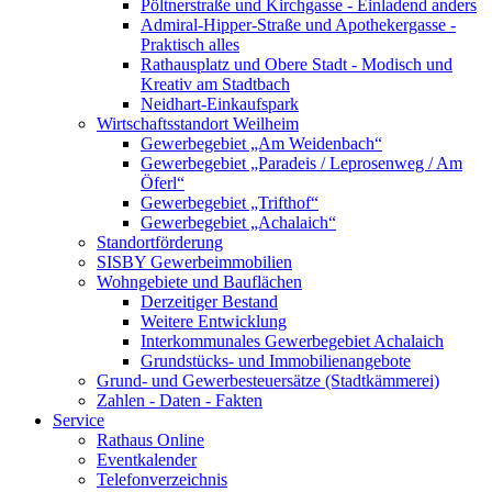
Pöltnerstraße und Kirchgasse - Einladend anders
Admiral-Hipper-Straße und Apothekergasse -
Praktisch alles
Rathausplatz und Obere Stadt - Modisch und
Kreativ am Stadtbach
Neidhart-Einkaufspark
Wirtschaftsstandort Weilheim
Gewerbegebiet „Am Weidenbach“
Gewerbegebiet „Paradeis / Leprosenweg / Am
Öferl“
Gewerbegebiet „Trifthof“
Gewerbegebiet „Achalaich“
Standortförderung
SISBY Gewerbeimmobilien
Wohngebiete und Bauflächen
Derzeitiger Bestand
Weitere Entwicklung
Interkommunales Gewerbegebiet Achalaich
Grundstücks- und Immobilienangebote
Grund- und Gewerbesteuersätze (Stadtkämmerei)
Zahlen - Daten - Fakten
Service
Rathaus Online
Eventkalender
Telefonverzeichnis