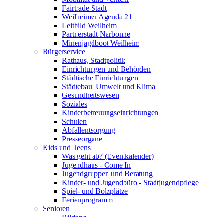
Fairtrade Stadt
Weilheimer Agenda 21
Leitbild Weilheim
Partnerstadt Narbonne
Minenjagdboot Weilheim
Bürgerservice
Rathaus, Stadtpolitik
Einrichtungen und Behörden
Städtische Einrichtungen
Städtebau, Umwelt und Klima
Gesundheitswesen
Soziales
Kinderbetreuungseinrichtungen
Schulen
Abfallentsorgung
Presseorgane
Kids und Teens
Was geht ab? (Eventkalender)
Jugendhaus - Come In
Jugendgruppen und Beratung
Kinder- und Jugendbüro - Stadtjugendpflege
Spiel- und Bolzplätze
Ferienprogramm
Senioren