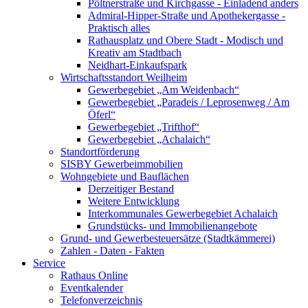
Pöltnerstraße und Kirchgasse - Einladend anders
Admiral-Hipper-Straße und Apothekergasse -
Praktisch alles
Rathausplatz und Obere Stadt - Modisch und
Kreativ am Stadtbach
Neidhart-Einkaufspark
Wirtschaftsstandort Weilheim
Gewerbegebiet „Am Weidenbach“
Gewerbegebiet „Paradeis / Leprosenweg / Am
Öferl“
Gewerbegebiet „Trifthof“
Gewerbegebiet „Achalaich“
Standortförderung
SISBY Gewerbeimmobilien
Wohngebiete und Bauflächen
Derzeitiger Bestand
Weitere Entwicklung
Interkommunales Gewerbegebiet Achalaich
Grundstücks- und Immobilienangebote
Grund- und Gewerbesteuersätze (Stadtkämmerei)
Zahlen - Daten - Fakten
Service
Rathaus Online
Eventkalender
Telefonverzeichnis