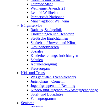
Fairtrade Stadt
Weilheimer Agenda 21
Leitbild Weilheim
Partnerstadt Narbonne
Minenjagdboot Weilheim
Bürgerservice
Rathaus, Stadtpolitik
Einrichtungen und Behörden
Städtische Einrichtungen
Städtebau, Umwelt und Klima
Gesundheitswesen
Soziales
Kinderbetreuungseinrichtungen
Schulen
Abfallentsorgung
Presseorgane
Kids und Teens
Was geht ab? (Eventkalender)
Jugendhaus - Come In
Jugendgruppen und Beratung
Kinder- und Jugendbüro - Stadtjugendpflege
Spiel- und Bolzplätze
Ferienprogramm
Senioren