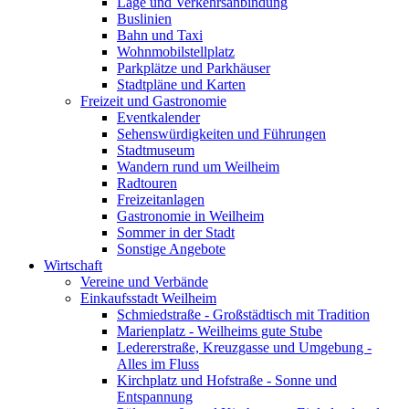
Lage und Verkehrsanbindung
Buslinien
Bahn und Taxi
Wohnmobilstellplatz
Parkplätze und Parkhäuser
Stadtpläne und Karten
Freizeit und Gastronomie
Eventkalender
Sehenswürdigkeiten und Führungen
Stadtmuseum
Wandern rund um Weilheim
Radtouren
Freizeitanlagen
Gastronomie in Weilheim
Sommer in der Stadt
Sonstige Angebote
Wirtschaft
Vereine und Verbände
Einkaufsstadt Weilheim
Schmiedstraße - Großstädtisch mit Tradition
Marienplatz - Weilheims gute Stube
Ledererstraße, Kreuzgasse und Umgebung -
Alles im Fluss
Kirchplatz und Hofstraße - Sonne und
Entspannung