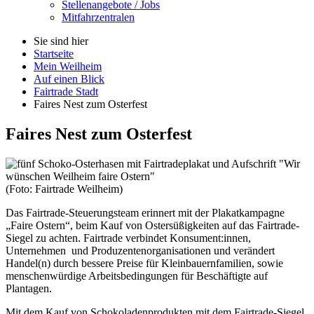
Stellenangebote / Jobs
Mitfahrzentralen
Sie sind hier
Startseite
Mein Weilheim
Auf einen Blick
Fairtrade Stadt
Faires Nest zum Osterfest
Faires Nest zum Osterfest
(Foto: Fairtrade Weilheim)
Das
Fairtrade
-Steuerungs
team
erinnert mit der Plakatkampagne
„
Faire
Ostern“, beim Kauf von Ostersüßigkeiten auf das
Fairtrade
-
Siegel zu achten. Fairtrade verbindet Konsument:innen,
Unternehmen und Produzentenorganisationen und verändert
Handel(n) durch bessere Preise für Kleinbauernfamilien, sowie
menschenwürdige Arbeitsbedingungen für Beschäftigte auf
Plantagen.
Mit dem Kauf von Schokoladenprodukten mit dem
Fairtrade
-Siegel