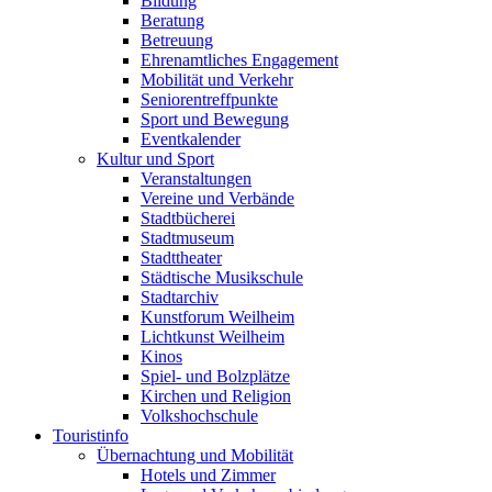
Bildung
Beratung
Betreuung
Ehrenamtliches Engagement
Mobilität und Verkehr
Seniorentreffpunkte
Sport und Bewegung
Eventkalender
Kultur und Sport
Veranstaltungen
Vereine und Verbände
Stadtbücherei
Stadtmuseum
Stadttheater
Städtische Musikschule
Stadtarchiv
Kunstforum Weilheim
Lichtkunst Weilheim
Kinos
Spiel- und Bolzplätze
Kirchen und Religion
Volkshochschule
Touristinfo
Übernachtung und Mobilität
Hotels und Zimmer