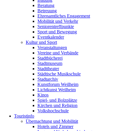
Bildung
Beratung
Betreuung
Ehrenamtliches Engagement
Mobilität und Verkehr
Seniorentreffpunkte
Sport und Bewegung
Eventkalender
Kultur und Sport
Veranstaltungen
Vereine und Verbände
Stadtbücherei
Stadtmuseum
Stadttheater
Städtische Musikschule
Stadtarchiv
Kunstforum Weilheim
Lichtkunst Weilheim
Kinos
Spiel- und Bolzplätze
Kirchen und Religion
Volkshochschule
Touristinfo
Übernachtung und Mobilität
Hotels und Zimmer