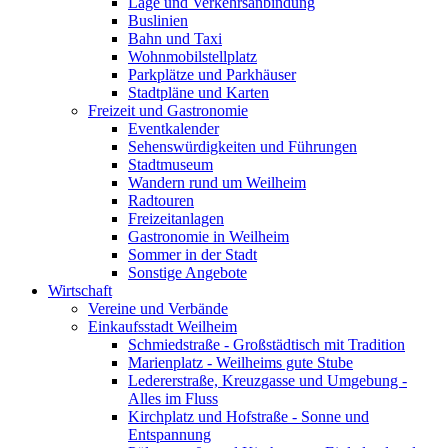
Lage und Verkehrsanbindung
Buslinien
Bahn und Taxi
Wohnmobilstellplatz
Parkplätze und Parkhäuser
Stadtpläne und Karten
Freizeit und Gastronomie
Eventkalender
Sehenswürdigkeiten und Führungen
Stadtmuseum
Wandern rund um Weilheim
Radtouren
Freizeitanlagen
Gastronomie in Weilheim
Sommer in der Stadt
Sonstige Angebote
Wirtschaft
Vereine und Verbände
Einkaufsstadt Weilheim
Schmiedstraße - Großstädtisch mit Tradition
Marienplatz - Weilheims gute Stube
Ledererstraße, Kreuzgasse und Umgebung -
Alles im Fluss
Kirchplatz und Hofstraße - Sonne und
Entspannung