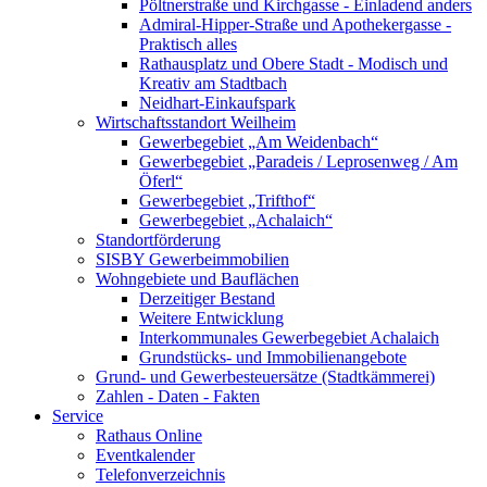
Pöltnerstraße und Kirchgasse - Einladend anders
Admiral-Hipper-Straße und Apothekergasse -
Praktisch alles
Rathausplatz und Obere Stadt - Modisch und
Kreativ am Stadtbach
Neidhart-Einkaufspark
Wirtschaftsstandort Weilheim
Gewerbegebiet „Am Weidenbach“
Gewerbegebiet „Paradeis / Leprosenweg / Am
Öferl“
Gewerbegebiet „Trifthof“
Gewerbegebiet „Achalaich“
Standortförderung
SISBY Gewerbeimmobilien
Wohngebiete und Bauflächen
Derzeitiger Bestand
Weitere Entwicklung
Interkommunales Gewerbegebiet Achalaich
Grundstücks- und Immobilienangebote
Grund- und Gewerbesteuersätze (Stadtkämmerei)
Zahlen - Daten - Fakten
Service
Rathaus Online
Eventkalender
Telefonverzeichnis