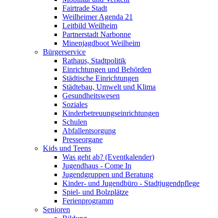
Fairtrade Stadt
Weilheimer Agenda 21
Leitbild Weilheim
Partnerstadt Narbonne
Minenjagdboot Weilheim
Bürgerservice
Rathaus, Stadtpolitik
Einrichtungen und Behörden
Städtische Einrichtungen
Städtebau, Umwelt und Klima
Gesundheitswesen
Soziales
Kinderbetreuungseinrichtungen
Schulen
Abfallentsorgung
Presseorgane
Kids und Teens
Was geht ab? (Eventkalender)
Jugendhaus - Come In
Jugendgruppen und Beratung
Kinder- und Jugendbüro - Stadtjugendpflege
Spiel- und Bolzplätze
Ferienprogramm
Senioren