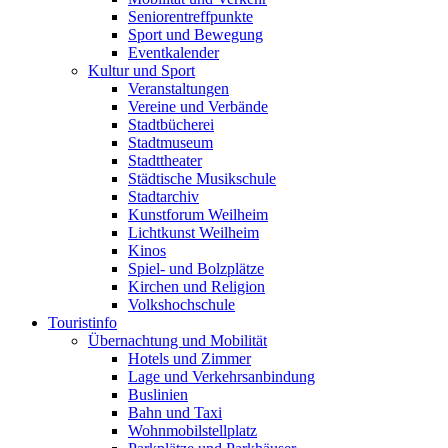
Seniorentreffpunkte
Sport und Bewegung
Eventkalender
Kultur und Sport
Veranstaltungen
Vereine und Verbände
Stadtbücherei
Stadtmuseum
Stadttheater
Städtische Musikschule
Stadtarchiv
Kunstforum Weilheim
Lichtkunst Weilheim
Kinos
Spiel- und Bolzplätze
Kirchen und Religion
Volkshochschule
Touristinfo
Übernachtung und Mobilität
Hotels und Zimmer
Lage und Verkehrsanbindung
Buslinien
Bahn und Taxi
Wohnmobilstellplatz