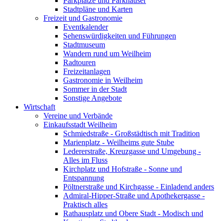
Parkplätze und Parkhäuser
Stadtpläne und Karten
Freizeit und Gastronomie
Eventkalender
Sehenswürdigkeiten und Führungen
Stadtmuseum
Wandern rund um Weilheim
Radtouren
Freizeitanlagen
Gastronomie in Weilheim
Sommer in der Stadt
Sonstige Angebote
Wirtschaft
Vereine und Verbände
Einkaufsstadt Weilheim
Schmiedstraße - Großstädtisch mit Tradition
Marienplatz - Weilheims gute Stube
Ledererstraße, Kreuzgasse und Umgebung -
Alles im Fluss
Kirchplatz und Hofstraße - Sonne und
Entspannung
Pöltnerstraße und Kirchgasse - Einladend anders
Admiral-Hipper-Straße und Apothekergasse -
Praktisch alles
Rathausplatz und Obere Stadt - Modisch und