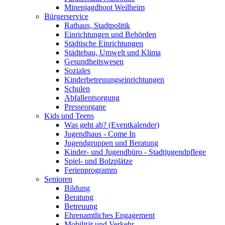
Minenjagdboot Weilheim
Bürgerservice
Rathaus, Stadtpolitik
Einrichtungen und Behörden
Städtische Einrichtungen
Städtebau, Umwelt und Klima
Gesundheitswesen
Soziales
Kinderbetreuungseinrichtungen
Schulen
Abfallentsorgung
Presseorgane
Kids und Teens
Was geht ab? (Eventkalender)
Jugendhaus - Come In
Jugendgruppen und Beratung
Kinder- und Jugendbüro - Stadtjugendpflege
Spiel- und Bolzplätze
Ferienprogramm
Senioren
Bildung
Beratung
Betreuung
Ehrenamtliches Engagement
Mobilität und Verkehr