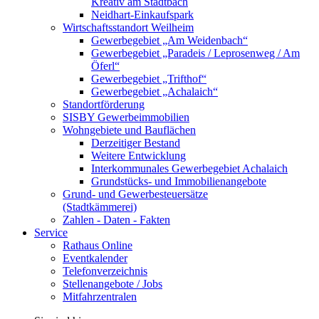
Kreativ am Stadtbach
Neidhart-Einkaufspark
Wirtschaftsstandort Weilheim
Gewerbegebiet „Am Weidenbach“
Gewerbegebiet „Paradeis / Leprosenweg / Am
Öferl“
Gewerbegebiet „Trifthof“
Gewerbegebiet „Achalaich“
Standortförderung
SISBY Gewerbeimmobilien
Wohngebiete und Bauflächen
Derzeitiger Bestand
Weitere Entwicklung
Interkommunales Gewerbegebiet Achalaich
Grundstücks- und Immobilienangebote
Grund- und Gewerbesteuersätze
(Stadtkämmerei)
Zahlen - Daten - Fakten
Service
Rathaus Online
Eventkalender
Telefonverzeichnis
Stellenangebote / Jobs
Mitfahrzentralen