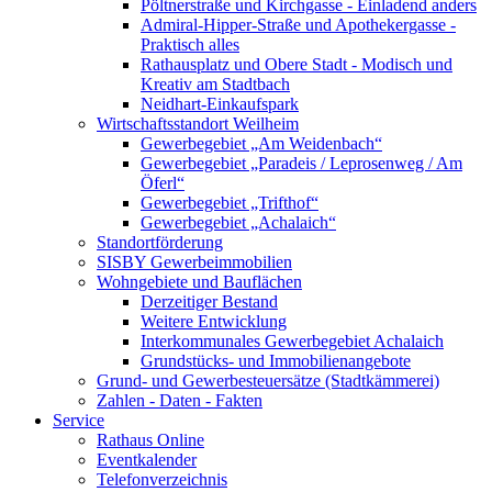
Pöltnerstraße und Kirchgasse - Einladend anders
Admiral-Hipper-Straße und Apothekergasse -
Praktisch alles
Rathausplatz und Obere Stadt - Modisch und
Kreativ am Stadtbach
Neidhart-Einkaufspark
Wirtschaftsstandort Weilheim
Gewerbegebiet „Am Weidenbach“
Gewerbegebiet „Paradeis / Leprosenweg / Am
Öferl“
Gewerbegebiet „Trifthof“
Gewerbegebiet „Achalaich“
Standortförderung
SISBY Gewerbeimmobilien
Wohngebiete und Bauflächen
Derzeitiger Bestand
Weitere Entwicklung
Interkommunales Gewerbegebiet Achalaich
Grundstücks- und Immobilienangebote
Grund- und Gewerbesteuersätze (Stadtkämmerei)
Zahlen - Daten - Fakten
Service
Rathaus Online
Eventkalender
Telefonverzeichnis