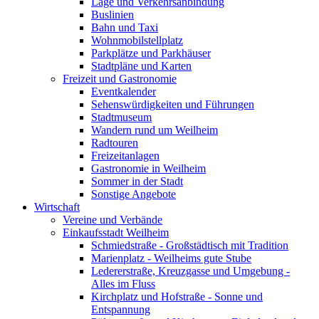
Lage und Verkehrsanbindung
Buslinien
Bahn und Taxi
Wohnmobilstellplatz
Parkplätze und Parkhäuser
Stadtpläne und Karten
Freizeit und Gastronomie
Eventkalender
Sehenswürdigkeiten und Führungen
Stadtmuseum
Wandern rund um Weilheim
Radtouren
Freizeitanlagen
Gastronomie in Weilheim
Sommer in der Stadt
Sonstige Angebote
Wirtschaft
Vereine und Verbände
Einkaufsstadt Weilheim
Schmiedstraße - Großstädtisch mit Tradition
Marienplatz - Weilheims gute Stube
Ledererstraße, Kreuzgasse und Umgebung -
Alles im Fluss
Kirchplatz und Hofstraße - Sonne und
Entspannung