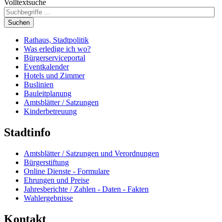
Volltextsuche
Suchen
Rathaus, Stadtpolitik
Was erledige ich wo?
Bürgerserviceportal
Eventkalender
Hotels und Zimmer
Buslinien
Bauleitplanung
Amtsblätter / Satzungen
Kinderbetreuung
Stadtinfo
Amtsblätter / Satzungen und Verordnungen
Bürgerstiftung
Online Dienste - Formulare
Ehrungen und Preise
Jahresberichte / Zahlen - Daten - Fakten
Wahlergebnisse
Kontakt