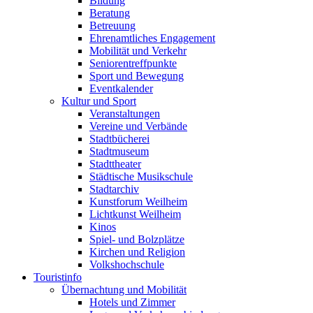
Bildung
Beratung
Betreuung
Ehrenamtliches Engagement
Mobilität und Verkehr
Seniorentreffpunkte
Sport und Bewegung
Eventkalender
Kultur und Sport
Veranstaltungen
Vereine und Verbände
Stadtbücherei
Stadtmuseum
Stadttheater
Städtische Musikschule
Stadtarchiv
Kunstforum Weilheim
Lichtkunst Weilheim
Kinos
Spiel- und Bolzplätze
Kirchen und Religion
Volkshochschule
Touristinfo
Übernachtung und Mobilität
Hotels und Zimmer