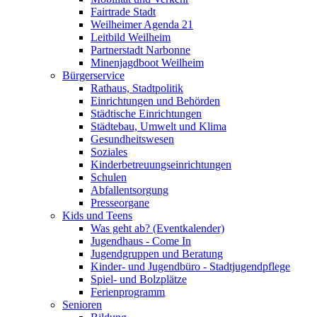
Fairtrade Stadt
Weilheimer Agenda 21
Leitbild Weilheim
Partnerstadt Narbonne
Minenjagdboot Weilheim
Bürgerservice
Rathaus, Stadtpolitik
Einrichtungen und Behörden
Städtische Einrichtungen
Städtebau, Umwelt und Klima
Gesundheitswesen
Soziales
Kinderbetreuungseinrichtungen
Schulen
Abfallentsorgung
Presseorgane
Kids und Teens
Was geht ab? (Eventkalender)
Jugendhaus - Come In
Jugendgruppen und Beratung
Kinder- und Jugendbüro - Stadtjugendpflege
Spiel- und Bolzplätze
Ferienprogramm
Senioren