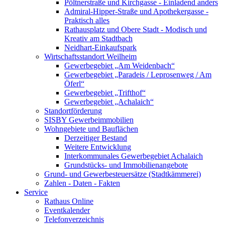
Pöltnerstraße und Kirchgasse - Einladend anders
Admiral-Hipper-Straße und Apothekergasse -
Praktisch alles
Rathausplatz und Obere Stadt - Modisch und
Kreativ am Stadtbach
Neidhart-Einkaufspark
Wirtschaftsstandort Weilheim
Gewerbegebiet „Am Weidenbach“
Gewerbegebiet „Paradeis / Leprosenweg / Am
Öferl“
Gewerbegebiet „Trifthof“
Gewerbegebiet „Achalaich“
Standortförderung
SISBY Gewerbeimmobilien
Wohngebiete und Bauflächen
Derzeitiger Bestand
Weitere Entwicklung
Interkommunales Gewerbegebiet Achalaich
Grundstücks- und Immobilienangebote
Grund- und Gewerbesteuersätze (Stadtkämmerei)
Zahlen - Daten - Fakten
Service
Rathaus Online
Eventkalender
Telefonverzeichnis