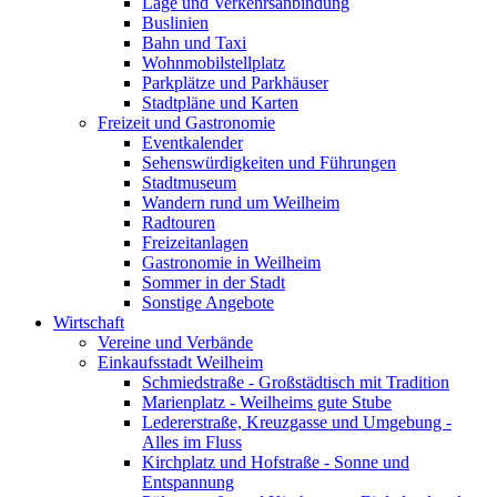
Lage und Verkehrsanbindung
Buslinien
Bahn und Taxi
Wohnmobilstellplatz
Parkplätze und Parkhäuser
Stadtpläne und Karten
Freizeit und Gastronomie
Eventkalender
Sehenswürdigkeiten und Führungen
Stadtmuseum
Wandern rund um Weilheim
Radtouren
Freizeitanlagen
Gastronomie in Weilheim
Sommer in der Stadt
Sonstige Angebote
Wirtschaft
Vereine und Verbände
Einkaufsstadt Weilheim
Schmiedstraße - Großstädtisch mit Tradition
Marienplatz - Weilheims gute Stube
Ledererstraße, Kreuzgasse und Umgebung -
Alles im Fluss
Kirchplatz und Hofstraße - Sonne und
Entspannung