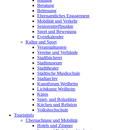
Bildung
Beratung
Betreuung
Ehrenamtliches Engagement
Mobilität und Verkehr
Seniorentreffpunkte
Sport und Bewegung
Eventkalender
Kultur und Sport
Veranstaltungen
Vereine und Verbände
Stadtbücherei
Stadtmuseum
Stadttheater
Städtische Musikschule
Stadtarchiv
Kunstforum Weilheim
Lichtkunst Weilheim
Kinos
Spiel- und Bolzplätze
Kirchen und Religion
Volkshochschule
Touristinfo
Übernachtung und Mobilität
Hotels und Zimmer