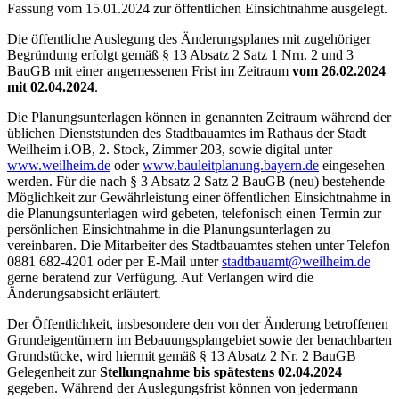
Fassung vom 15.01.2024 zur öffentlichen Einsichtnahme ausgelegt.
Die öffentliche Auslegung des Änderungsplanes mit zugehöriger
Begründung erfolgt gemäß § 13 Absatz 2 Satz 1 Nrn. 2 und 3
BauGB mit einer angemessenen Frist im Zeitraum
vom 26.02.2024
mit 02.04.2024
.
Die Planungsunterlagen können in genannten Zeitraum während der
üblichen Dienststunden des Stadtbauamtes im Rathaus der Stadt
Weilheim i.OB, 2. Stock, Zimmer 203, sowie digital unter
www.weilheim.de
oder
www.bauleitplanung.bayern.de
eingesehen
werden. Für die nach § 3 Absatz 2 Satz 2 BauGB (neu) bestehende
Möglichkeit zur Gewährleistung einer öffentlichen Einsichtnahme in
die Planungsunterlagen wird gebeten, telefonisch einen Termin zur
persönlichen Einsichtnahme in die Planungsunterlagen zu
vereinbaren. Die Mitarbeiter des Stadtbauamtes stehen unter Telefon
0881 682-4201 oder per E-Mail unter
stadtbauamt@weilheim.de
gerne beratend zur Verfügung. Auf Verlangen wird die
Änderungsabsicht erläutert.
Der Öffentlichkeit, insbesondere den von der Änderung betroffenen
Grundeigentümern im Bebauungsplangebiet sowie der benachbarten
Grundstücke, wird hiermit gemäß § 13 Absatz 2 Nr. 2 BauGB
Gelegenheit zur
Stellungnahme bis spätestens 02.04.2024
gegeben. Während der Auslegungsfrist können von jedermann