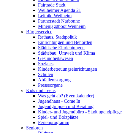
Fairtrade Stadt
Weilheimer Agenda 21
Leitbild Weilheim
Partnerstadt Narbonne
Minenjagdboot Weilheim
Bürgerservice
Rathaus, Stadtpolitik
Einrichtungen und Behörden
Städtische Einrichtungen
Städtebau, Umwelt und Klima
Gesundheitswesen
Soziales
Kinderbetreuungseinrichtungen
Schulen
Abfallentsorgung
Presseorgane
Kids und Teens
Was geht ab? (Eventkalender)
Jugendhaus - Come In
Jugendgruppen und Beratung
Kinder- und Jugendbüro - Stadtjugendpflege
Spiel- und Bolzplätze
Ferienprogramm
Senioren