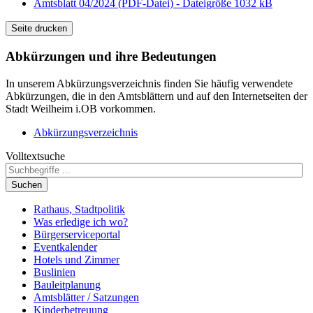
Amtsblatt 04/2024 (PDF-Datei) - Dateigröße 1032 kB
Seite drucken
Abkürzungen
und ihre Bedeutungen
In unserem Abkürzungsverzeichnis finden Sie häufig verwendete
Abkürzungen, die in den Amtsblättern und auf den Internetseiten der
Stadt Weilheim i.OB vorkommen.
Abkürzungsverzeichnis
Volltextsuche
Suchen
Rathaus, Stadtpolitik
Was erledige ich wo?
Bürgerserviceportal
Eventkalender
Hotels und Zimmer
Buslinien
Bauleitplanung
Amtsblätter / Satzungen
Kinderbetreuung