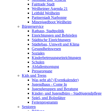
Fairtrade Stadt
Weilheimer Agenda 21
Leitbild Weilheim
Partnerstadt Narbonne
Minenjagdboot Weilheim
Bürgerservice
Rathaus, Stadtpolitik
Einrichtungen und Behörden
Städtische Einrichtungen
Städtebau, Umwelt und Klima
Gesundheitswesen
Soziales
Kinderbetreuungseinrichtungen
Schulen
Abfallentsorgung
Presseorgane
Kids und Teens
Was geht ab? (Eventkalender)
Jugendhaus - Come In
Jugendgruppen und Beratung
Kinder- und Jugendbüro - Stadtjugendpflege
Spiel- und Bolzplätze
Ferienprogramm
Senioren