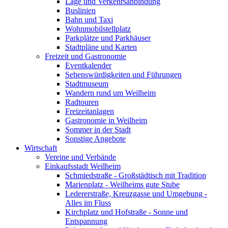
Lage und Verkehrsanbindung
Buslinien
Bahn und Taxi
Wohnmobilstellplatz
Parkplätze und Parkhäuser
Stadtpläne und Karten
Freizeit und Gastronomie
Eventkalender
Sehenswürdigkeiten und Führungen
Stadtmuseum
Wandern rund um Weilheim
Radtouren
Freizeitanlagen
Gastronomie in Weilheim
Sommer in der Stadt
Sonstige Angebote
Wirtschaft
Vereine und Verbände
Einkaufsstadt Weilheim
Schmiedstraße - Großstädtisch mit Tradition
Marienplatz - Weilheims gute Stube
Ledererstraße, Kreuzgasse und Umgebung -
Alles im Fluss
Kirchplatz und Hofstraße - Sonne und
Entspannung