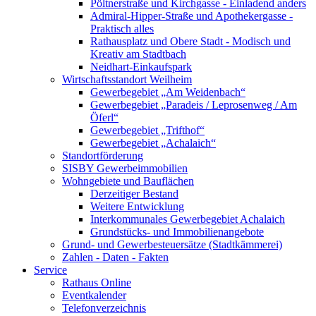
Pöltnerstraße und Kirchgasse - Einladend anders
Admiral-Hipper-Straße und Apothekergasse -
Praktisch alles
Rathausplatz und Obere Stadt - Modisch und
Kreativ am Stadtbach
Neidhart-Einkaufspark
Wirtschaftsstandort Weilheim
Gewerbegebiet „Am Weidenbach“
Gewerbegebiet „Paradeis / Leprosenweg / Am
Öferl“
Gewerbegebiet „Trifthof“
Gewerbegebiet „Achalaich“
Standortförderung
SISBY Gewerbeimmobilien
Wohngebiete und Bauflächen
Derzeitiger Bestand
Weitere Entwicklung
Interkommunales Gewerbegebiet Achalaich
Grundstücks- und Immobilienangebote
Grund- und Gewerbesteuersätze (Stadtkämmerei)
Zahlen - Daten - Fakten
Service
Rathaus Online
Eventkalender
Telefonverzeichnis