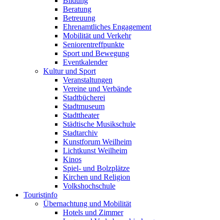
Bildung
Beratung
Betreuung
Ehrenamtliches Engagement
Mobilität und Verkehr
Seniorentreffpunkte
Sport und Bewegung
Eventkalender
Kultur und Sport
Veranstaltungen
Vereine und Verbände
Stadtbücherei
Stadtmuseum
Stadttheater
Städtische Musikschule
Stadtarchiv
Kunstforum Weilheim
Lichtkunst Weilheim
Kinos
Spiel- und Bolzplätze
Kirchen und Religion
Volkshochschule
Touristinfo
Übernachtung und Mobilität
Hotels und Zimmer