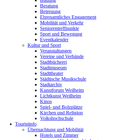
Bildung
Beratung
Betreuung
Ehrenamtliches Engagement
Mobilität und Verkehr
Seniorentreffpunkte
Sport und Bewegung
Eventkalender
Kultur und Sport
Veranstaltungen
Vereine und Verbände
Stadtbücherei
Stadtmuseum
Stadttheater
Städtische Musikschule
Stadtarchiv
Kunstforum Weilheim
Lichtkunst Weilheim
Kinos
Spiel- und Bolzplätze
Kirchen und Religion
Volkshochschule
Touristinfo
Übernachtung und Mobilität
Hotels und Zimmer