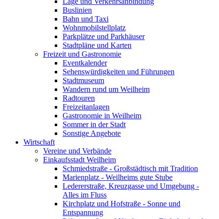
Lage und Verkehrsanbindung
Buslinien
Bahn und Taxi
Wohnmobilstellplatz
Parkplätze und Parkhäuser
Stadtpläne und Karten
Freizeit und Gastronomie
Eventkalender
Sehenswürdigkeiten und Führungen
Stadtmuseum
Wandern rund um Weilheim
Radtouren
Freizeitanlagen
Gastronomie in Weilheim
Sommer in der Stadt
Sonstige Angebote
Wirtschaft
Vereine und Verbände
Einkaufsstadt Weilheim
Schmiedstraße - Großstädtisch mit Tradition
Marienplatz - Weilheims gute Stube
Ledererstraße, Kreuzgasse und Umgebung -
Alles im Fluss
Kirchplatz und Hofstraße - Sonne und
Entspannung