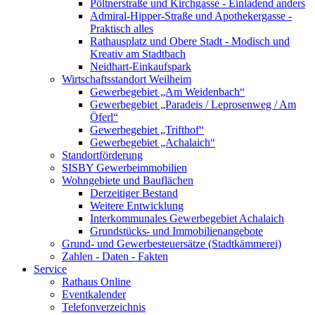
Pöltnerstraße und Kirchgasse - Einladend anders
Admiral-Hipper-Straße und Apothekergasse -
Praktisch alles
Rathausplatz und Obere Stadt - Modisch und
Kreativ am Stadtbach
Neidhart-Einkaufspark
Wirtschaftsstandort Weilheim
Gewerbegebiet „Am Weidenbach“
Gewerbegebiet „Paradeis / Leprosenweg / Am
Öferl“
Gewerbegebiet „Trifthof“
Gewerbegebiet „Achalaich“
Standortförderung
SISBY Gewerbeimmobilien
Wohngebiete und Bauflächen
Derzeitiger Bestand
Weitere Entwicklung
Interkommunales Gewerbegebiet Achalaich
Grundstücks- und Immobilienangebote
Grund- und Gewerbesteuersätze (Stadtkämmerei)
Zahlen - Daten - Fakten
Service
Rathaus Online
Eventkalender
Telefonverzeichnis