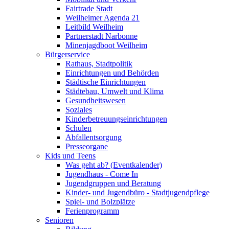
Fairtrade Stadt
Weilheimer Agenda 21
Leitbild Weilheim
Partnerstadt Narbonne
Minenjagdboot Weilheim
Bürgerservice
Rathaus, Stadtpolitik
Einrichtungen und Behörden
Städtische Einrichtungen
Städtebau, Umwelt und Klima
Gesundheitswesen
Soziales
Kinderbetreuungseinrichtungen
Schulen
Abfallentsorgung
Presseorgane
Kids und Teens
Was geht ab? (Eventkalender)
Jugendhaus - Come In
Jugendgruppen und Beratung
Kinder- und Jugendbüro - Stadtjugendpflege
Spiel- und Bolzplätze
Ferienprogramm
Senioren