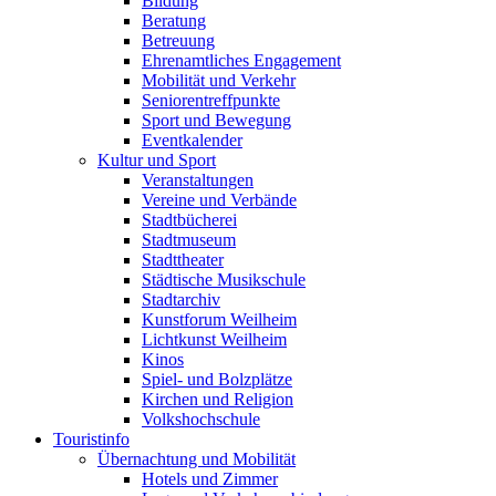
Bildung
Beratung
Betreuung
Ehrenamtliches Engagement
Mobilität und Verkehr
Seniorentreffpunkte
Sport und Bewegung
Eventkalender
Kultur und Sport
Veranstaltungen
Vereine und Verbände
Stadtbücherei
Stadtmuseum
Stadttheater
Städtische Musikschule
Stadtarchiv
Kunstforum Weilheim
Lichtkunst Weilheim
Kinos
Spiel- und Bolzplätze
Kirchen und Religion
Volkshochschule
Touristinfo
Übernachtung und Mobilität
Hotels und Zimmer