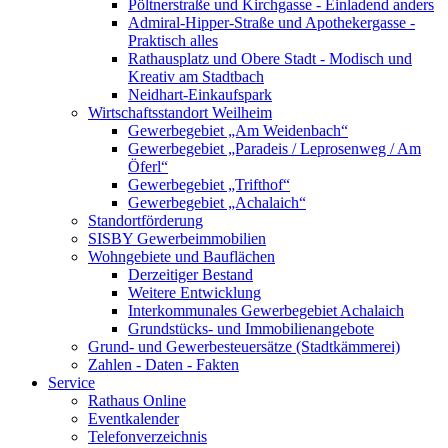
Pöltnerstraße und Kirchgasse - Einladend anders
Admiral-Hipper-Straße und Apothekergasse -
Praktisch alles
Rathausplatz und Obere Stadt - Modisch und
Kreativ am Stadtbach
Neidhart-Einkaufspark
Wirtschaftsstandort Weilheim
Gewerbegebiet „Am Weidenbach“
Gewerbegebiet „Paradeis / Leprosenweg / Am
Öferl“
Gewerbegebiet „Trifthof“
Gewerbegebiet „Achalaich“
Standortförderung
SISBY Gewerbeimmobilien
Wohngebiete und Bauflächen
Derzeitiger Bestand
Weitere Entwicklung
Interkommunales Gewerbegebiet Achalaich
Grundstücks- und Immobilienangebote
Grund- und Gewerbesteuersätze (Stadtkämmerei)
Zahlen - Daten - Fakten
Service
Rathaus Online
Eventkalender
Telefonverzeichnis