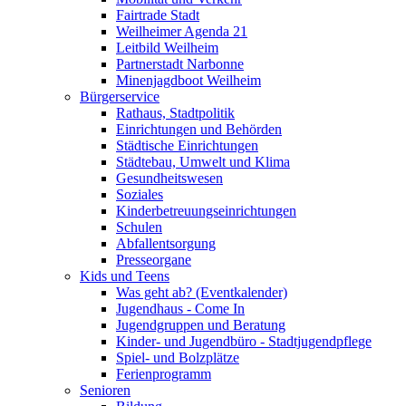
Fairtrade Stadt
Weilheimer Agenda 21
Leitbild Weilheim
Partnerstadt Narbonne
Minenjagdboot Weilheim
Bürgerservice
Rathaus, Stadtpolitik
Einrichtungen und Behörden
Städtische Einrichtungen
Städtebau, Umwelt und Klima
Gesundheitswesen
Soziales
Kinderbetreuungseinrichtungen
Schulen
Abfallentsorgung
Presseorgane
Kids und Teens
Was geht ab? (Eventkalender)
Jugendhaus - Come In
Jugendgruppen und Beratung
Kinder- und Jugendbüro - Stadtjugendpflege
Spiel- und Bolzplätze
Ferienprogramm
Senioren