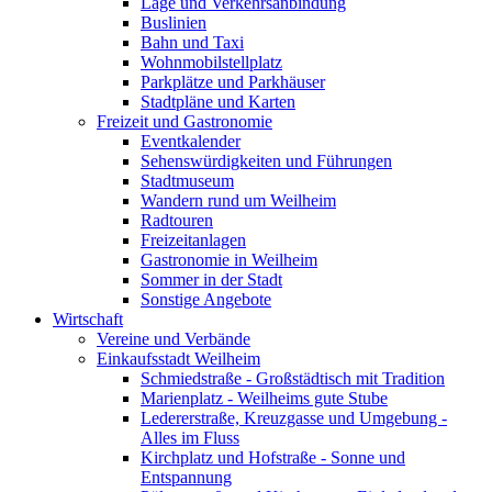
Lage und Verkehrsanbindung
Buslinien
Bahn und Taxi
Wohnmobilstellplatz
Parkplätze und Parkhäuser
Stadtpläne und Karten
Freizeit und Gastronomie
Eventkalender
Sehenswürdigkeiten und Führungen
Stadtmuseum
Wandern rund um Weilheim
Radtouren
Freizeitanlagen
Gastronomie in Weilheim
Sommer in der Stadt
Sonstige Angebote
Wirtschaft
Vereine und Verbände
Einkaufsstadt Weilheim
Schmiedstraße - Großstädtisch mit Tradition
Marienplatz - Weilheims gute Stube
Ledererstraße, Kreuzgasse und Umgebung -
Alles im Fluss
Kirchplatz und Hofstraße - Sonne und
Entspannung