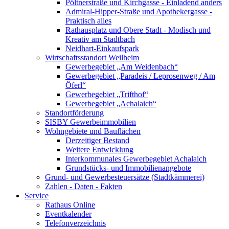
Pöltnerstraße und Kirchgasse - Einladend anders
Admiral-Hipper-Straße und Apothekergasse -
Praktisch alles
Rathausplatz und Obere Stadt - Modisch und
Kreativ am Stadtbach
Neidhart-Einkaufspark
Wirtschaftsstandort Weilheim
Gewerbegebiet „Am Weidenbach“
Gewerbegebiet „Paradeis / Leprosenweg / Am
Öferl“
Gewerbegebiet „Trifthof“
Gewerbegebiet „Achalaich“
Standortförderung
SISBY Gewerbeimmobilien
Wohngebiete und Bauflächen
Derzeitiger Bestand
Weitere Entwicklung
Interkommunales Gewerbegebiet Achalaich
Grundstücks- und Immobilienangebote
Grund- und Gewerbesteuersätze (Stadtkämmerei)
Zahlen - Daten - Fakten
Service
Rathaus Online
Eventkalender
Telefonverzeichnis