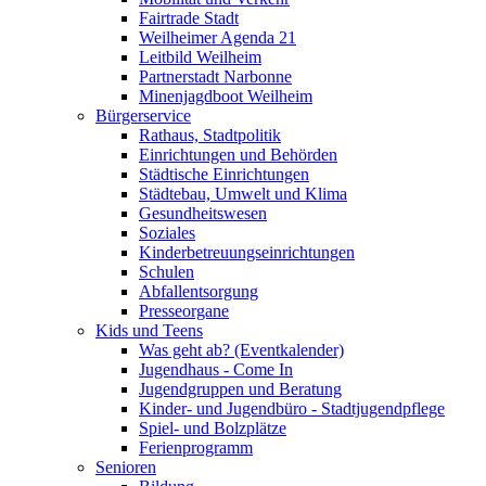
Fairtrade Stadt
Weilheimer Agenda 21
Leitbild Weilheim
Partnerstadt Narbonne
Minenjagdboot Weilheim
Bürgerservice
Rathaus, Stadtpolitik
Einrichtungen und Behörden
Städtische Einrichtungen
Städtebau, Umwelt und Klima
Gesundheitswesen
Soziales
Kinderbetreuungseinrichtungen
Schulen
Abfallentsorgung
Presseorgane
Kids und Teens
Was geht ab? (Eventkalender)
Jugendhaus - Come In
Jugendgruppen und Beratung
Kinder- und Jugendbüro - Stadtjugendpflege
Spiel- und Bolzplätze
Ferienprogramm
Senioren