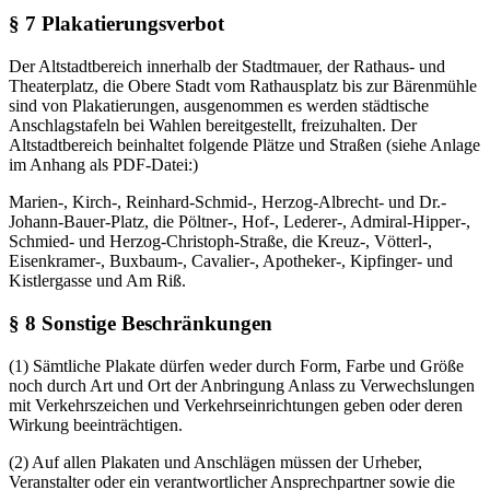
§ 7 Plakatierungsverbot
Der Altstadtbereich innerhalb der Stadtmauer, der Rathaus- und
Theaterplatz, die Obere Stadt vom Rathausplatz bis zur Bärenmühle
sind von Plakatierungen, ausgenommen es werden städtische
Anschlagstafeln bei Wahlen bereitgestellt, freizuhalten. Der
Altstadtbereich beinhaltet folgende Plätze und Straßen (siehe Anlage
im Anhang als PDF-Datei:)
Marien-, Kirch-, Reinhard-Schmid-, Herzog-Albrecht- und Dr.-
Johann-Bauer-Platz, die Pöltner-, Hof-, Lederer-, Admiral-Hipper-,
Schmied- und Herzog-Christoph-Straße, die Kreuz-, Vötterl-,
Eisenkramer-, Buxbaum-, Cavalier-, Apotheker-, Kipfinger- und
Kistlergasse und Am Riß.
§ 8 Sonstige Beschränkungen
(1) Sämtliche Plakate dürfen weder durch Form, Farbe und Größe
noch durch Art und Ort der Anbringung Anlass zu Verwechslungen
mit Verkehrszeichen und Verkehrseinrichtungen geben oder deren
Wirkung beeinträchtigen.
(2) Auf allen Plakaten und Anschlägen müssen der Urheber,
Veranstalter oder ein verantwortlicher Ansprechpartner sowie die