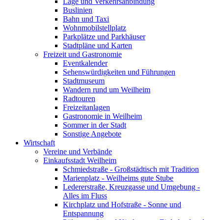
Lage und Verkehrsanbindung
Buslinien
Bahn und Taxi
Wohnmobilstellplatz
Parkplätze und Parkhäuser
Stadtpläne und Karten
Freizeit und Gastronomie
Eventkalender
Sehenswürdigkeiten und Führungen
Stadtmuseum
Wandern rund um Weilheim
Radtouren
Freizeitanlagen
Gastronomie in Weilheim
Sommer in der Stadt
Sonstige Angebote
Wirtschaft
Vereine und Verbände
Einkaufsstadt Weilheim
Schmiedstraße - Großstädtisch mit Tradition
Marienplatz - Weilheims gute Stube
Ledererstraße, Kreuzgasse und Umgebung -
Alles im Fluss
Kirchplatz und Hofstraße - Sonne und
Entspannung