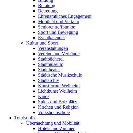
Bildung
Beratung
Betreuung
Ehrenamtliches Engagement
Mobilität und Verkehr
Seniorentreffpunkte
Sport und Bewegung
Eventkalender
Kultur und Sport
Veranstaltungen
Vereine und Verbände
Stadtbücherei
Stadtmuseum
Stadttheater
Städtische Musikschule
Stadtarchiv
Kunstforum Weilheim
Lichtkunst Weilheim
Kinos
Spiel- und Bolzplätze
Kirchen und Religion
Volkshochschule
Touristinfo
Übernachtung und Mobilität
Hotels und Zimmer