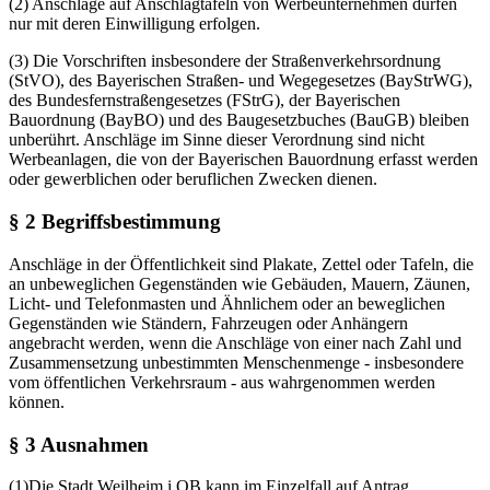
(2) Anschläge auf Anschlagtafeln von Werbeunternehmen dürfen
nur mit deren Einwilligung erfolgen.
(3) Die Vorschriften insbesondere der Straßenverkehrsordnung
(StVO), des Bayerischen Straßen- und Wegegesetzes (BayStrWG),
des Bundesfernstraßengesetzes (FStrG), der Bayerischen
Bauordnung (BayBO) und des Baugesetzbuches (BauGB) bleiben
unberührt. Anschläge im Sinne dieser Verordnung sind nicht
Werbeanlagen, die von der Bayerischen Bauordnung erfasst werden
oder gewerblichen oder beruflichen Zwecken dienen.
§ 2 Begriffsbestimmung
Anschläge in der Öffentlichkeit sind Plakate, Zettel oder Tafeln, die
an unbeweglichen Gegenständen wie Gebäuden, Mauern, Zäunen,
Licht- und Telefonmasten und Ähnlichem oder an beweglichen
Gegenständen wie Ständern, Fahrzeugen oder Anhängern
angebracht werden, wenn die Anschläge von einer nach Zahl und
Zusammensetzung unbestimmten Menschenmenge - insbesondere
vom öffentlichen Verkehrsraum - aus wahrgenommen werden
können.
§ 3 Ausnahmen
(1)Die Stadt Weilheim i.OB kann im Einzelfall auf Antrag