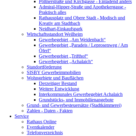
Pöltnerstraße und Kirchgasse - Einladend anders
Admiral-Hipper-Straße und Apothekergasse -
Praktisch alles
Rathausplatz und Obere Stadt - Modisch und
Kreativ am Stadtbach
Neidhart-Einkaufspark
Wirtschaftsstandort Weilheim
Gewerbegebiet „Am Weidenbach“
Gewerbegebiet „Paradeis / Leprosenweg / Am
Öferl“
Gewerbegebiet „Trifthof“
Gewerbegebiet „Achalaich“
Standortförderung
SISBY Gewerbeimmobilien
Wohngebiete und Bauflächen
Derzeitiger Bestand
Weitere Entwicklung
Interkommunales Gewerbegebiet Achalaich
Grundstücks- und Immobilienangebote
Grund- und Gewerbesteuersätze (Stadtkämmerei)
Zahlen - Daten - Fakten
Service
Rathaus Online
Eventkalender
Telefonverzeichnis