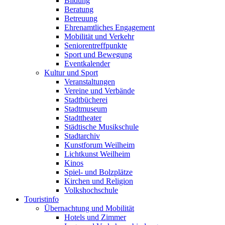
Bildung
Beratung
Betreuung
Ehrenamtliches Engagement
Mobilität und Verkehr
Seniorentreffpunkte
Sport und Bewegung
Eventkalender
Kultur und Sport
Veranstaltungen
Vereine und Verbände
Stadtbücherei
Stadtmuseum
Stadttheater
Städtische Musikschule
Stadtarchiv
Kunstforum Weilheim
Lichtkunst Weilheim
Kinos
Spiel- und Bolzplätze
Kirchen und Religion
Volkshochschule
Touristinfo
Übernachtung und Mobilität
Hotels und Zimmer