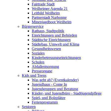
Fairtrade Stadt
Weilheimer Agenda 21
Leitbild Weilheim
Partnerstadt Narbonne
Minenjagdboot Weilheim
Bürgerservice
Rathaus, Stadtpolitik
Einrichtungen und Behörden
Städtische Einrichtungen
Städtebau, Umwelt und Klima
Gesundheitswesen
Soziales
Kinderbetreuungseinrichtungen
Schulen
Abfallentsorgung
Presseorgane
Kids und Teens
Was geht ab? (Eventkalender)
Jugendhaus - Come In
Jugendgruppen und Beratung
Kinder- und Jugendbüro - Stadtjugendpflege
Spiel- und Bolzplätze
Ferienprogramm
Senioren