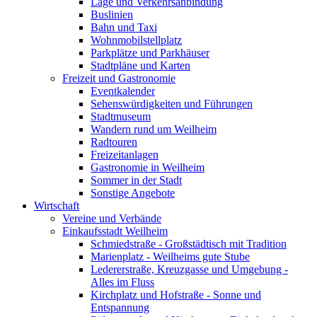
Lage und Verkehrsanbindung
Buslinien
Bahn und Taxi
Wohnmobilstellplatz
Parkplätze und Parkhäuser
Stadtpläne und Karten
Freizeit und Gastronomie
Eventkalender
Sehenswürdigkeiten und Führungen
Stadtmuseum
Wandern rund um Weilheim
Radtouren
Freizeitanlagen
Gastronomie in Weilheim
Sommer in der Stadt
Sonstige Angebote
Wirtschaft
Vereine und Verbände
Einkaufsstadt Weilheim
Schmiedstraße - Großstädtisch mit Tradition
Marienplatz - Weilheims gute Stube
Ledererstraße, Kreuzgasse und Umgebung -
Alles im Fluss
Kirchplatz und Hofstraße - Sonne und
Entspannung