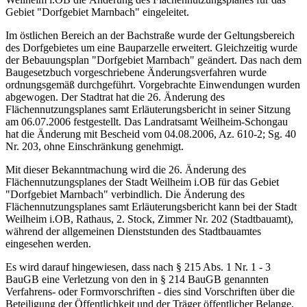
Gebiet "Dorfgebiet Marnbach" eingeleitet.
Im östlichen Bereich an der Bachstraße wurde der Geltungsbereich
des Dorfgebietes um eine Bauparzelle erweitert. Gleichzeitig wurde
der Bebauungsplan "Dorfgebiet Marnbach" geändert. Das nach dem
Baugesetzbuch vorgeschriebene Änderungsverfahren wurde
ordnungsgemäß durchgeführt. Vorgebrachte Einwendungen wurden
abgewogen. Der Stadtrat hat die 26. Änderung des
Flächennutzungsplanes samt Erläuterungsbericht in seiner Sitzung
am 06.07.2006 festgestellt. Das Landratsamt Weilheim-Schongau
hat die Änderung mit Bescheid vom 04.08.2006, Az. 610-2; Sg. 40
Nr. 203, ohne Einschränkung genehmigt.
Mit dieser Bekanntmachung wird die 26. Änderung des
Flächennutzungsplanes der Stadt Weilheim i.OB für das Gebiet
"Dorfgebiet Marnbach" verbindlich. Die Änderung des
Flächennutzungsplanes samt Erläuterungsbericht kann bei der Stadt
Weilheim i.OB, Rathaus, 2. Stock, Zimmer Nr. 202 (Stadtbauamt),
während der allgemeinen Dienststunden des Stadtbauamtes
eingesehen werden.
Es wird darauf hingewiesen, dass nach § 215 Abs. 1 Nr. 1 - 3
BauGB eine Verletzung von den in § 214 BauGB genannten
Verfahrens- oder Formvorschriften - dies sind Vorschriften über die
Beteiligung der Öffentlichkeit und der Träger öffentlicher Belange,