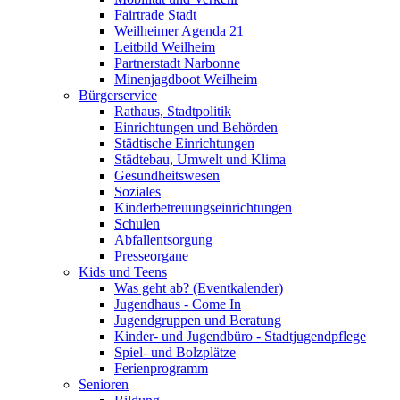
Fairtrade Stadt
Weilheimer Agenda 21
Leitbild Weilheim
Partnerstadt Narbonne
Minenjagdboot Weilheim
Bürgerservice
Rathaus, Stadtpolitik
Einrichtungen und Behörden
Städtische Einrichtungen
Städtebau, Umwelt und Klima
Gesundheitswesen
Soziales
Kinderbetreuungseinrichtungen
Schulen
Abfallentsorgung
Presseorgane
Kids und Teens
Was geht ab? (Eventkalender)
Jugendhaus - Come In
Jugendgruppen und Beratung
Kinder- und Jugendbüro - Stadtjugendpflege
Spiel- und Bolzplätze
Ferienprogramm
Senioren