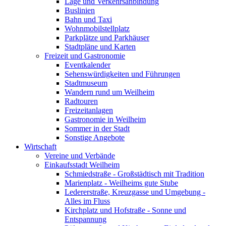
Lage und Verkehrsanbindung
Buslinien
Bahn und Taxi
Wohnmobilstellplatz
Parkplätze und Parkhäuser
Stadtpläne und Karten
Freizeit und Gastronomie
Eventkalender
Sehenswürdigkeiten und Führungen
Stadtmuseum
Wandern rund um Weilheim
Radtouren
Freizeitanlagen
Gastronomie in Weilheim
Sommer in der Stadt
Sonstige Angebote
Wirtschaft
Vereine und Verbände
Einkaufsstadt Weilheim
Schmiedstraße - Großstädtisch mit Tradition
Marienplatz - Weilheims gute Stube
Ledererstraße, Kreuzgasse und Umgebung -
Alles im Fluss
Kirchplatz und Hofstraße - Sonne und
Entspannung