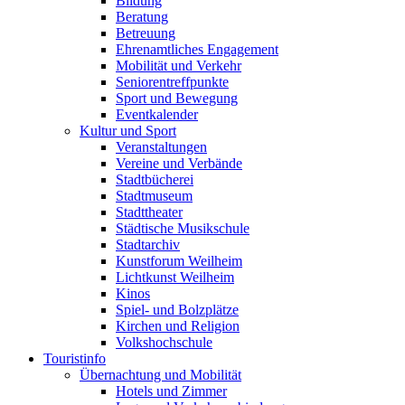
Bildung
Beratung
Betreuung
Ehrenamtliches Engagement
Mobilität und Verkehr
Seniorentreffpunkte
Sport und Bewegung
Eventkalender
Kultur und Sport
Veranstaltungen
Vereine und Verbände
Stadtbücherei
Stadtmuseum
Stadttheater
Städtische Musikschule
Stadtarchiv
Kunstforum Weilheim
Lichtkunst Weilheim
Kinos
Spiel- und Bolzplätze
Kirchen und Religion
Volkshochschule
Touristinfo
Übernachtung und Mobilität
Hotels und Zimmer