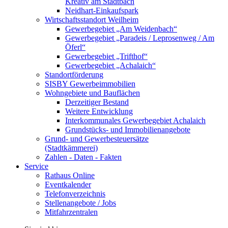
Kreativ am Stadtbach
Neidhart-Einkaufspark
Wirtschaftsstandort Weilheim
Gewerbegebiet „Am Weidenbach“
Gewerbegebiet „Paradeis / Leprosenweg / Am
Öferl“
Gewerbegebiet „Trifthof“
Gewerbegebiet „Achalaich“
Standortförderung
SISBY Gewerbeimmobilien
Wohngebiete und Bauflächen
Derzeitiger Bestand
Weitere Entwicklung
Interkommunales Gewerbegebiet Achalaich
Grundstücks- und Immobilienangebote
Grund- und Gewerbesteuersätze
(Stadtkämmerei)
Zahlen - Daten - Fakten
Service
Rathaus Online
Eventkalender
Telefonverzeichnis
Stellenangebote / Jobs
Mitfahrzentralen