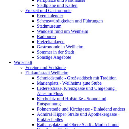
Parkplätze und Parkhäuser
Stadtpläne und Karten
Freizeit und Gastronomie
Eventkalender
Sehenswürdigkeiten und Führungen
Stadtmuseum
Wandern rund um Weilheim
Radtouren
Freizeitanlagen
Gastronomie in Weilheim
Sommer in der Stadt
Sonstige Angebote
Wirtschaft
Vereine und Verbände
Einkaufsstadt Weilheim
Schmiedstraße - Großstädtisch mit Tradition
Marienplatz - Weilheims gute Stube
Ledererstraße, Kreuzgasse und Umgebung -
Alles im Fluss
Kirchplatz und Hofstraße - Sonne und
Entspannung
Pöltnerstraße und Kirchgasse - Einladend anders
Admiral-Hipper-Straße und Apothekergasse -
Praktisch alles
Rathausplatz und Obere Stadt - Modisch und