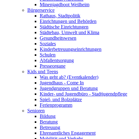
Minenjagdboot Weilheim
Bürgerservice
Rathaus, Stadtpolitik
Einrichtungen und Behörden
Städtische Einrichtungen
Städtebau, Umwelt und Klima
Gesundheitswesen
Soziales
Kinderbetreuungseinrichtungen
Schulen
Abfallentsorgung
Presseorgane
Kids und Teens
Was geht ab? (Eventkalender)
Jugendhaus - Come In
Jugendgruppen und Beratung
Kinder- und Jugendbüro - Stadtjugendpflege
Spiel- und Bolzplätze
Ferienprogramm
Senioren
Bildung
Beratung
Betreuung
Ehrenamtliches Engagement
Mobilität und Verkehr