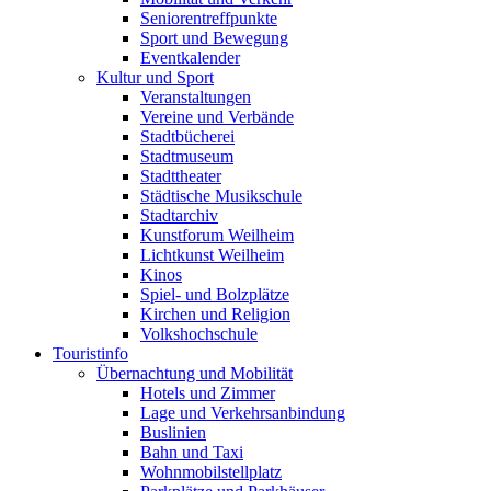
Seniorentreffpunkte
Sport und Bewegung
Eventkalender
Kultur und Sport
Veranstaltungen
Vereine und Verbände
Stadtbücherei
Stadtmuseum
Stadttheater
Städtische Musikschule
Stadtarchiv
Kunstforum Weilheim
Lichtkunst Weilheim
Kinos
Spiel- und Bolzplätze
Kirchen und Religion
Volkshochschule
Touristinfo
Übernachtung und Mobilität
Hotels und Zimmer
Lage und Verkehrsanbindung
Buslinien
Bahn und Taxi
Wohnmobilstellplatz