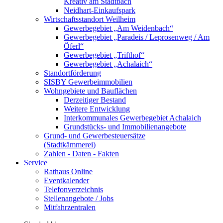
Kreativ am Stadtbach
Neidhart-Einkaufspark
Wirtschaftsstandort Weilheim
Gewerbegebiet „Am Weidenbach“
Gewerbegebiet „Paradeis / Leprosenweg / Am
Öferl“
Gewerbegebiet „Trifthof“
Gewerbegebiet „Achalaich“
Standortförderung
SISBY Gewerbeimmobilien
Wohngebiete und Bauflächen
Derzeitiger Bestand
Weitere Entwicklung
Interkommunales Gewerbegebiet Achalaich
Grundstücks- und Immobilienangebote
Grund- und Gewerbesteuersätze
(Stadtkämmerei)
Zahlen - Daten - Fakten
Service
Rathaus Online
Eventkalender
Telefonverzeichnis
Stellenangebote / Jobs
Mitfahrzentralen