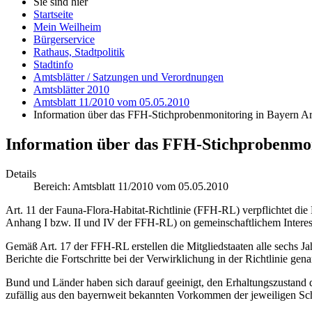
Sie sind hier
Startseite
Mein Weilheim
Bürgerservice
Rathaus, Stadtpolitik
Stadtinfo
Amtsblätter / Satzungen und Verordnungen
Amtsblätter 2010
Amtsblatt 11/2010 vom 05.05.2010
Information über das FFH-Stichprobenmonitoring in Bayern A
Information über das FFH-Stichprobenmon
Details
Bereich:
Amtsblatt 11/2010 vom 05.05.2010
Art. 11 der Fauna-Flora-Habitat-Richtlinie (FFH-RL) verpflichtet di
Anhang I bzw. II und IV der FFH-RL) on gemeinschaftlichem Interes
Gemäß Art. 17 der FFH-RL erstellen die Mitgliedstaaten alle sechs J
Berichte die Fortschritte bei der Verwirklichung in der Richtlinie gena
Bund und Länder haben sich darauf geeinigt, den Erhaltungszustand 
zufällig aus den bayernweit bekannten Vorkommen der jeweiligen Sch