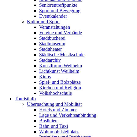
Seniorentreffpunkte
Sport und Bewegung
Eventkalender
Kultur und Sport
Veranstaltungen
Vereine und Verbände
Stadtbücherei
Stadtmuseum
Stadttheater
Städtische Musikschule
Stadtarchiv
Kunstforum Weilheim
Lichtkunst Weilheim
Kinos
Spiel- und Bolzplätze
Kirchen und Religion
Volkshochschule
Touristinfo
Übernachtung und Mobilität
Hotels und Zimmer
Lage und Verkehrsanbindung
Buslinien
Bahn und Taxi
Wohnmobilstellplatz