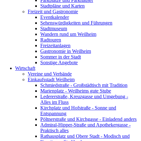
Parkplätze und Parkhäuser
Stadtpläne und Karten
Freizeit und Gastronomie
Eventkalender
Sehenswürdigkeiten und Führungen
Stadtmuseum
Wandern rund um Weilheim
Radtouren
Freizeitanlagen
Gastronomie in Weilheim
Sommer in der Stadt
Sonstige Angebote
Wirtschaft
Vereine und Verbände
Einkaufsstadt Weilheim
Schmiedstraße - Großstädtisch mit Tradition
Marienplatz - Weilheims gute Stube
Ledererstraße, Kreuzgasse und Umgebung -
Alles im Fluss
Kirchplatz und Hofstraße - Sonne und
Entspannung
Pöltnerstraße und Kirchgasse - Einladend anders
Admiral-Hipper-Straße und Apothekergasse -
Praktisch alles
Rathausplatz und Obere Stadt - Modisch und