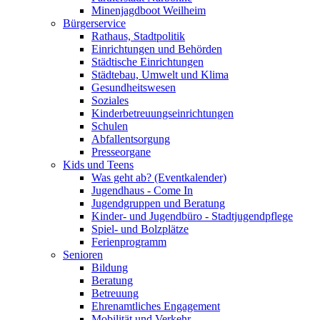
Minenjagdboot Weilheim
Bürgerservice
Rathaus, Stadtpolitik
Einrichtungen und Behörden
Städtische Einrichtungen
Städtebau, Umwelt und Klima
Gesundheitswesen
Soziales
Kinderbetreuungseinrichtungen
Schulen
Abfallentsorgung
Presseorgane
Kids und Teens
Was geht ab? (Eventkalender)
Jugendhaus - Come In
Jugendgruppen und Beratung
Kinder- und Jugendbüro - Stadtjugendpflege
Spiel- und Bolzplätze
Ferienprogramm
Senioren
Bildung
Beratung
Betreuung
Ehrenamtliches Engagement
Mobilität und Verkehr