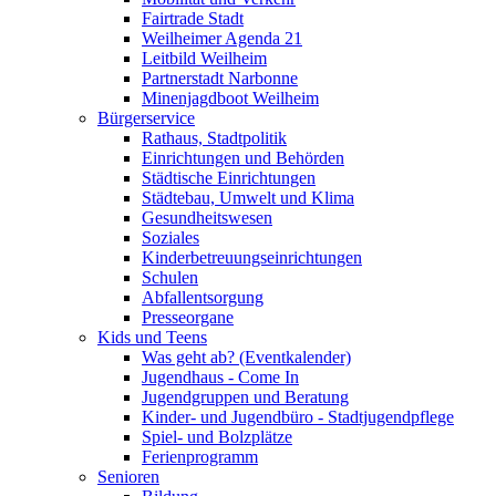
Fairtrade Stadt
Weilheimer Agenda 21
Leitbild Weilheim
Partnerstadt Narbonne
Minenjagdboot Weilheim
Bürgerservice
Rathaus, Stadtpolitik
Einrichtungen und Behörden
Städtische Einrichtungen
Städtebau, Umwelt und Klima
Gesundheitswesen
Soziales
Kinderbetreuungseinrichtungen
Schulen
Abfallentsorgung
Presseorgane
Kids und Teens
Was geht ab? (Eventkalender)
Jugendhaus - Come In
Jugendgruppen und Beratung
Kinder- und Jugendbüro - Stadtjugendpflege
Spiel- und Bolzplätze
Ferienprogramm
Senioren