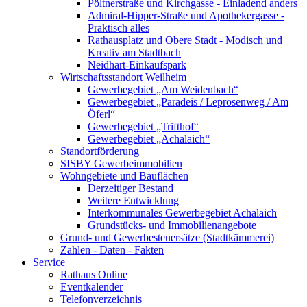
Pöltnerstraße und Kirchgasse - Einladend anders
Admiral-Hipper-Straße und Apothekergasse -
Praktisch alles
Rathausplatz und Obere Stadt - Modisch und
Kreativ am Stadtbach
Neidhart-Einkaufspark
Wirtschaftsstandort Weilheim
Gewerbegebiet „Am Weidenbach“
Gewerbegebiet „Paradeis / Leprosenweg / Am
Öferl“
Gewerbegebiet „Trifthof“
Gewerbegebiet „Achalaich“
Standortförderung
SISBY Gewerbeimmobilien
Wohngebiete und Bauflächen
Derzeitiger Bestand
Weitere Entwicklung
Interkommunales Gewerbegebiet Achalaich
Grundstücks- und Immobilienangebote
Grund- und Gewerbesteuersätze (Stadtkämmerei)
Zahlen - Daten - Fakten
Service
Rathaus Online
Eventkalender
Telefonverzeichnis