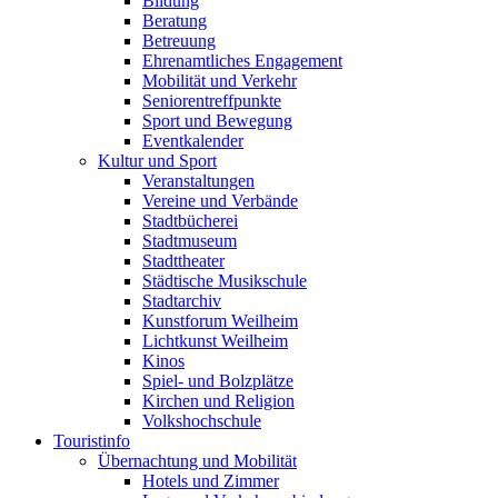
Bildung
Beratung
Betreuung
Ehrenamtliches Engagement
Mobilität und Verkehr
Seniorentreffpunkte
Sport und Bewegung
Eventkalender
Kultur und Sport
Veranstaltungen
Vereine und Verbände
Stadtbücherei
Stadtmuseum
Stadttheater
Städtische Musikschule
Stadtarchiv
Kunstforum Weilheim
Lichtkunst Weilheim
Kinos
Spiel- und Bolzplätze
Kirchen und Religion
Volkshochschule
Touristinfo
Übernachtung und Mobilität
Hotels und Zimmer