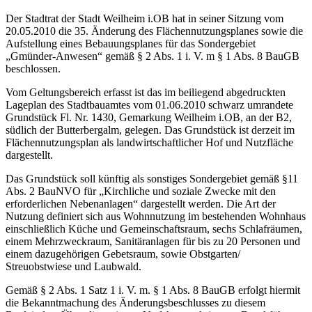
Der Stadtrat der Stadt Weilheim i.OB hat in seiner Sitzung vom
20.05.2010 die 35. Änderung des Flächennutzungsplanes sowie die
Aufstellung eines Bebauungsplanes für das Sondergebiet
„Gmünder-Anwesen“ gemäß § 2 Abs. 1 i. V. m § 1 Abs. 8 BauGB
beschlossen.
Vom Geltungsbereich erfasst ist das im beiliegend abgedruckten
Lageplan des Stadtbauamtes vom 01.06.2010 schwarz umrandete
Grundstück Fl. Nr. 1430, Gemarkung Weilheim i.OB, an der B2,
südlich der Butterbergalm, gelegen. Das Grundstück ist derzeit im
Flächennutzungsplan als landwirtschaftlicher Hof und Nutzfläche
dargestellt.
Das Grundstück soll künftig als sonstiges Sondergebiet gemäß §11
Abs. 2 BauNVO für „Kirchliche und soziale Zwecke mit den
erforderlichen Nebenanlagen“ dargestellt werden. Die Art der
Nutzung definiert sich aus Wohnnutzung im bestehenden Wohnhaus
einschließlich Küche und Gemeinschaftsraum, sechs Schlafräumen,
einem Mehrzweckraum, Sanitäranlagen für bis zu 20 Personen und
einem dazugehörigen Gebetsraum, sowie Obstgarten/
Streuobstwiese und Laubwald.
Gemäß § 2 Abs. 1 Satz 1 i. V. m. § 1 Abs. 8 BauGB erfolgt hiermit
die Bekanntmachung des Änderungsbeschlusses zu diesem