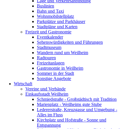
Lage und Verkehrsanbindung
Buslinien
Bahn und Taxi
Wohnmobilstellplatz
Parkplätze und Parkhäuser
Stadtpläne und Karten
Freizeit und Gastronomie
Eventkalender
Sehenswürdigkeiten und Führungen
Stadtmuseum
Wandern rund um Weilheim
Radtouren
Freizeitanlagen
Gastronomie in Weilheim
Sommer in der Stadt
Sonstige Angebote
Wirtschaft
Vereine und Verbände
Einkaufsstadt Weilheim
Schmiedstraße - Großstädtisch mit Tradition
Marienplatz - Weilheims gute Stube
Ledererstraße, Kreuzgasse und Umgebung -
Alles im Fluss
Kirchplatz und Hofstraße - Sonne und
Entspannung