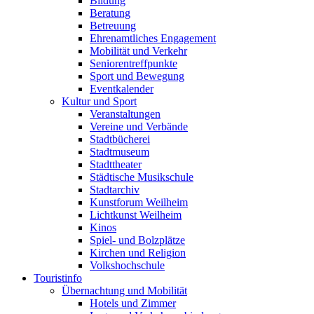
Bildung
Beratung
Betreuung
Ehrenamtliches Engagement
Mobilität und Verkehr
Seniorentreffpunkte
Sport und Bewegung
Eventkalender
Kultur und Sport
Veranstaltungen
Vereine und Verbände
Stadtbücherei
Stadtmuseum
Stadttheater
Städtische Musikschule
Stadtarchiv
Kunstforum Weilheim
Lichtkunst Weilheim
Kinos
Spiel- und Bolzplätze
Kirchen und Religion
Volkshochschule
Touristinfo
Übernachtung und Mobilität
Hotels und Zimmer