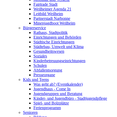
Fairtrade Stadt
Weilheimer Agenda 21
Leitbild Weilheim
Partnerstadt Narbonne
Minenjagdboot Weilheim
Bürgerservice
Rathaus, Stadtpolitik
Einrichtungen und Behörden
Städtische Einrichtungen
Städtebau, Umwelt und Klima
Gesundheitswesen
Soziales
Kinderbetreuungseinrichtungen
Schulen
Abfallentsorgung
Presseorgane
Kids und Teens
Was geht ab? (Eventkalender)
Jugendhaus - Come In
Jugendgruppen und Beratung
Kinder- und Jugendbüro - Stadtjugendpflege
Spiel- und Bolzplätze
Ferienprogramm
Senioren