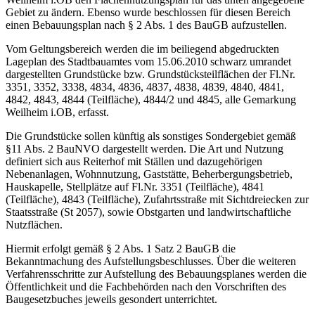
Gebiet zu ändern. Ebenso wurde beschlossen für diesen Bereich
einen Bebauungsplan nach § 2 Abs. 1 des BauGB aufzustellen.
Vom Geltungsbereich werden die im beiliegend abgedruckten
Lageplan des Stadtbauamtes vom 15.06.2010 schwarz umrandet
dargestellten Grundstücke bzw. Grundstücksteilflächen der Fl.Nr.
3351, 3352, 3338, 4834, 4836, 4837, 4838, 4839, 4840, 4841,
4842, 4843, 4844 (Teilfläche), 4844/2 und 4845, alle Gemarkung
Weilheim i.OB, erfasst.
Die Grundstücke sollen künftig als sonstiges Sondergebiet gemäß
§11 Abs. 2 BauNVO dargestellt werden. Die Art und Nutzung
definiert sich aus Reiterhof mit Ställen und dazugehörigen
Nebenanlagen, Wohnnutzung, Gaststätte, Beherbergungsbetrieb,
Hauskapelle, Stellplätze auf Fl.Nr. 3351 (Teilfläche), 4841
(Teilfläche), 4843 (Teilfläche), Zufahrtsstraße mit Sichtdreiecken zur
Staatsstraße (St 2057), sowie Obstgarten und landwirtschaftliche
Nutzflächen.
Hiermit erfolgt gemäß § 2 Abs. 1 Satz 2 BauGB die
Bekanntmachung des Aufstellungsbeschlusses. Über die weiteren
Verfahrensschritte zur Aufstellung des Bebauungsplanes werden die
Öffentlichkeit und die Fachbehörden nach den Vorschriften des
Baugesetzbuches jeweils gesondert unterrichtet.