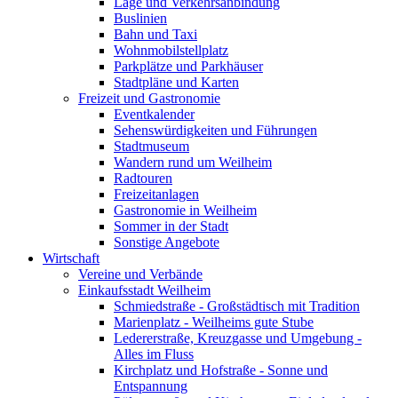
Lage und Verkehrsanbindung
Buslinien
Bahn und Taxi
Wohnmobilstellplatz
Parkplätze und Parkhäuser
Stadtpläne und Karten
Freizeit und Gastronomie
Eventkalender
Sehenswürdigkeiten und Führungen
Stadtmuseum
Wandern rund um Weilheim
Radtouren
Freizeitanlagen
Gastronomie in Weilheim
Sommer in der Stadt
Sonstige Angebote
Wirtschaft
Vereine und Verbände
Einkaufsstadt Weilheim
Schmiedstraße - Großstädtisch mit Tradition
Marienplatz - Weilheims gute Stube
Ledererstraße, Kreuzgasse und Umgebung -
Alles im Fluss
Kirchplatz und Hofstraße - Sonne und
Entspannung