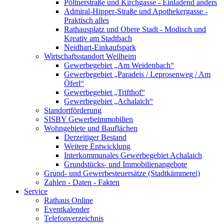
Pöltnerstraße und Kirchgasse - Einladend anders
Admiral-Hipper-Straße und Apothekergasse -
Praktisch alles
Rathausplatz und Obere Stadt - Modisch und
Kreativ am Stadtbach
Neidhart-Einkaufspark
Wirtschaftsstandort Weilheim
Gewerbegebiet „Am Weidenbach“
Gewerbegebiet „Paradeis / Leprosenweg / Am
Öferl“
Gewerbegebiet „Trifthof“
Gewerbegebiet „Achalaich“
Standortförderung
SISBY Gewerbeimmobilien
Wohngebiete und Bauflächen
Derzeitiger Bestand
Weitere Entwicklung
Interkommunales Gewerbegebiet Achalaich
Grundstücks- und Immobilienangebote
Grund- und Gewerbesteuersätze (Stadtkämmerei)
Zahlen - Daten - Fakten
Service
Rathaus Online
Eventkalender
Telefonverzeichnis