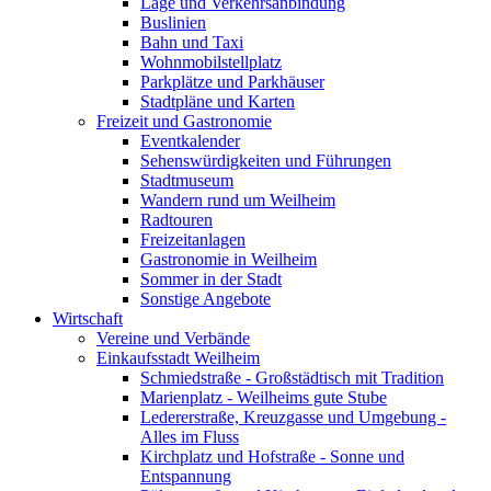
Lage und Verkehrsanbindung
Buslinien
Bahn und Taxi
Wohnmobilstellplatz
Parkplätze und Parkhäuser
Stadtpläne und Karten
Freizeit und Gastronomie
Eventkalender
Sehenswürdigkeiten und Führungen
Stadtmuseum
Wandern rund um Weilheim
Radtouren
Freizeitanlagen
Gastronomie in Weilheim
Sommer in der Stadt
Sonstige Angebote
Wirtschaft
Vereine und Verbände
Einkaufsstadt Weilheim
Schmiedstraße - Großstädtisch mit Tradition
Marienplatz - Weilheims gute Stube
Ledererstraße, Kreuzgasse und Umgebung -
Alles im Fluss
Kirchplatz und Hofstraße - Sonne und
Entspannung