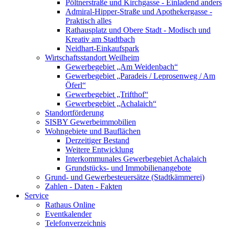
Pöltnerstraße und Kirchgasse - Einladend anders
Admiral-Hipper-Straße und Apothekergasse -
Praktisch alles
Rathausplatz und Obere Stadt - Modisch und
Kreativ am Stadtbach
Neidhart-Einkaufspark
Wirtschaftsstandort Weilheim
Gewerbegebiet „Am Weidenbach“
Gewerbegebiet „Paradeis / Leprosenweg / Am
Öferl“
Gewerbegebiet „Trifthof“
Gewerbegebiet „Achalaich“
Standortförderung
SISBY Gewerbeimmobilien
Wohngebiete und Bauflächen
Derzeitiger Bestand
Weitere Entwicklung
Interkommunales Gewerbegebiet Achalaich
Grundstücks- und Immobilienangebote
Grund- und Gewerbesteuersätze (Stadtkämmerei)
Zahlen - Daten - Fakten
Service
Rathaus Online
Eventkalender
Telefonverzeichnis