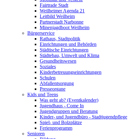
Fairtrade Stadt
Weilheimer Agenda 21
Leitbild Weilheim
Partnerstadt Narbonne
Minenjagdboot Weilheim
Bürgerservice
Rathaus, Stadtpolitik
Einrichtungen und Behörden
Städtische Einrichtungen
Städtebau, Umwelt und Klima
Gesundheitswesen
Soziales
Kinderbetreuungseinrichtungen
Schulen
Abfallentsorgung
Presseorgane
Kids und Teens
Was geht ab? (Eventkalender)
Jugendhaus - Come In
Jugendgruppen und Beratung
Kinder- und Jugendbüro - Stadtjugendpflege
Spiel- und Bolzplätze
Ferienprogramm
Senioren