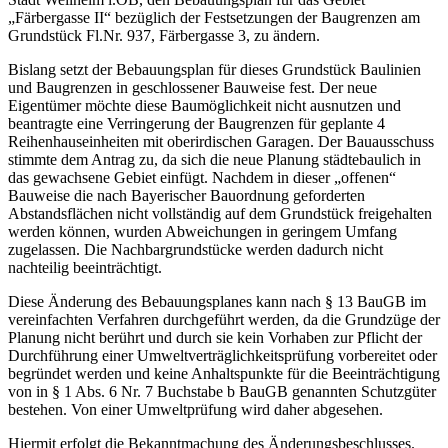
„Färbergasse II“ bezüglich der Festsetzungen der Baugrenzen am
Grundstück Fl.Nr. 937, Färbergasse 3, zu ändern.
Bislang setzt der Bebauungsplan für dieses Grundstück Baulinien
und Baugrenzen in geschlossener Bauweise fest. Der neue
Eigentümer möchte diese Baumöglichkeit nicht ausnutzen und
beantragte eine Verringerung der Baugrenzen für geplante 4
Reihenhauseinheiten mit oberirdischen Garagen. Der Bauausschuss
stimmte dem Antrag zu, da sich die neue Planung städtebaulich in
das gewachsene Gebiet einfügt. Nachdem in dieser „offenen“
Bauweise die nach Bayerischer Bauordnung geforderten
Abstandsflächen nicht vollständig auf dem Grundstück freigehalten
werden können, wurden Abweichungen in geringem Umfang
zugelassen. Die Nachbargrundstücke werden dadurch nicht
nachteilig beeinträchtigt.
Diese Änderung des Bebauungsplanes kann nach § 13 BauGB im
vereinfachten Verfahren durchgeführt werden, da die Grundzüge der
Planung nicht berührt und durch sie kein Vorhaben zur Pflicht der
Durchführung einer Umweltverträglichkeitsprüfung vorbereitet oder
begründet werden und keine Anhaltspunkte für die Beeinträchtigung
von in § 1 Abs. 6 Nr. 7 Buchstabe b BauGB genannten Schutzgüter
bestehen. Von einer Umweltprüfung wird daher abgesehen.
Hiermit erfolgt die Bekanntmachung des Änderungsbeschlusses.