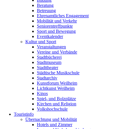
Bildung
Beratung
Betreuung
Ehrenamtliches Engagement
Mobilität und Verkehr
Seniorentreffpunkte
Sport und Bewegung
Eventkalender
Kultur und Sport
Veranstaltungen
Vereine und Verbände
Stadtbücherei
Stadtmuseum
Stadttheater
Städtische Musikschule
Stadtarchiv
Kunstforum Weilheim
Lichtkunst Weilheim
Kinos
Spiel- und Bolzplätze
Kirchen und Religion
Volkshochschule
Touristinfo
Übernachtung und Mobilität
Hotels und Zimmer