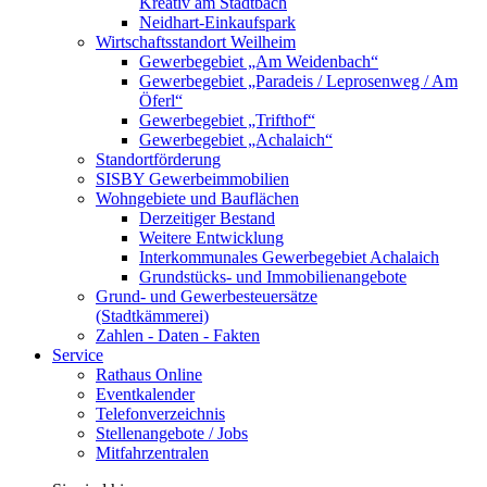
Kreativ am Stadtbach
Neidhart-Einkaufspark
Wirtschaftsstandort Weilheim
Gewerbegebiet „Am Weidenbach“
Gewerbegebiet „Paradeis / Leprosenweg / Am
Öferl“
Gewerbegebiet „Trifthof“
Gewerbegebiet „Achalaich“
Standortförderung
SISBY Gewerbeimmobilien
Wohngebiete und Bauflächen
Derzeitiger Bestand
Weitere Entwicklung
Interkommunales Gewerbegebiet Achalaich
Grundstücks- und Immobilienangebote
Grund- und Gewerbesteuersätze
(Stadtkämmerei)
Zahlen - Daten - Fakten
Service
Rathaus Online
Eventkalender
Telefonverzeichnis
Stellenangebote / Jobs
Mitfahrzentralen