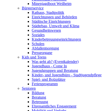
Minenjagdboot Weilheim
Bürgerservice
Rathaus, Stadtpolitik
Einrichtungen und Behörden
Städtische Einrichtungen
Städtebau, Umwelt und Klima
Gesundheitswesen
Soziales
Kinderbetreuungseinrichtungen
Schulen
Abfallentsorgung
Presseorgane
Kids und Teens
Was geht ab? (Eventkalender)
Jugendhaus - Come In
Jugendgruppen und Beratung
Kinder- und Jugendbüro - Stadtjugendpflege
Spiel- und Bolzplätze
Ferienprogramm
Senioren
Bildung
Beratung
Betreuung
Ehrenamtliches Engagement
Mobilität und Verkehr