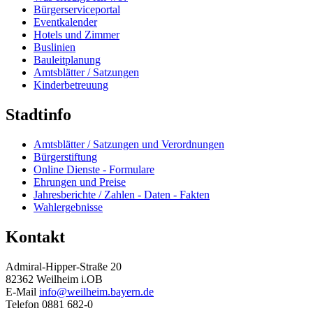
Bürgerserviceportal
Eventkalender
Hotels und Zimmer
Buslinien
Bauleitplanung
Amtsblätter / Satzungen
Kinderbetreuung
Stadtinfo
Amtsblätter / Satzungen und Verordnungen
Bürgerstiftung
Online Dienste - Formulare
Ehrungen und Preise
Jahresberichte / Zahlen - Daten - Fakten
Wahlergebnisse
Kontakt
Admiral-Hipper-Straße 20
82362 Weilheim i.OB
E-Mail
info@weilheim.bayern.de
Telefon 0881 682-0