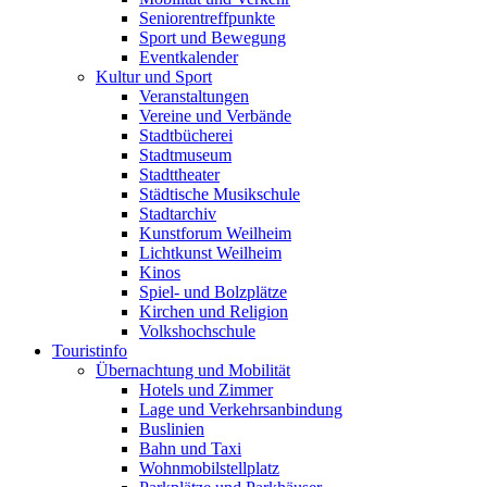
Seniorentreffpunkte
Sport und Bewegung
Eventkalender
Kultur und Sport
Veranstaltungen
Vereine und Verbände
Stadtbücherei
Stadtmuseum
Stadttheater
Städtische Musikschule
Stadtarchiv
Kunstforum Weilheim
Lichtkunst Weilheim
Kinos
Spiel- und Bolzplätze
Kirchen und Religion
Volkshochschule
Touristinfo
Übernachtung und Mobilität
Hotels und Zimmer
Lage und Verkehrsanbindung
Buslinien
Bahn und Taxi
Wohnmobilstellplatz