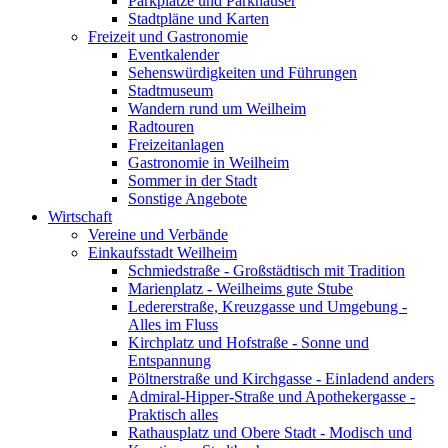
Parkplätze und Parkhäuser
Stadtpläne und Karten
Freizeit und Gastronomie
Eventkalender
Sehenswürdigkeiten und Führungen
Stadtmuseum
Wandern rund um Weilheim
Radtouren
Freizeitanlagen
Gastronomie in Weilheim
Sommer in der Stadt
Sonstige Angebote
Wirtschaft
Vereine und Verbände
Einkaufsstadt Weilheim
Schmiedstraße - Großstädtisch mit Tradition
Marienplatz - Weilheims gute Stube
Ledererstraße, Kreuzgasse und Umgebung -
Alles im Fluss
Kirchplatz und Hofstraße - Sonne und
Entspannung
Pöltnerstraße und Kirchgasse - Einladend anders
Admiral-Hipper-Straße und Apothekergasse -
Praktisch alles
Rathausplatz und Obere Stadt - Modisch und