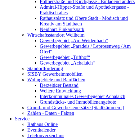
Pöltnerstraße und Kirchgasse - Einladend anders
Admiral-Hipper-Straße und Apothekergasse -
Praktisch alles
Rathausplatz und Obere Stadt - Modisch und
Kreativ am Stadtbach
Neidhart-Einkaufspark
Wirtschaftsstandort Weilheim
Gewerbegebiet „Am Weidenbach“
Gewerbegebiet „Paradeis / Leprosenweg / Am
Öferl“
Gewerbegebiet „Trifthof“
Gewerbegebiet „Achalaich“
Standortförderung
SISBY Gewerbeimmobilien
Wohngebiete und Bauflächen
Derzeitiger Bestand
Weitere Entwicklung
Interkommunales Gewerbegebiet Achalaich
Grundstücks- und Immobilienangebote
Grund- und Gewerbesteuersätze (Stadtkämmerei)
Zahlen - Daten - Fakten
Service
Rathaus Online
Eventkalender
Telefonverzeichnis