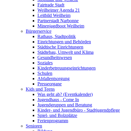
Fairtrade Stadt
Weilheimer Agenda 21
Leitbild Weilheim
Partnerstadt Narbonne
Minenjagdboot Weilheim
Bürgerservice
Rathaus, Stadtpolitik
Einrichtungen und Behörden
Städtische Einrichtungen
Städtebau, Umwelt und Klima
Gesundheitswesen
Soziales
Kinderbetreuungseinrichtungen
Schulen
Abfallentsorgung
Presseorgane
Kids und Teens
Was geht ab? (Eventkalender)
Jugendhaus - Come In
Jugendgruppen und Beratung
Kinder- und Jugendbüro - Stadtjugendpflege
Spiel- und Bolzplätze
Ferienprogramm
Senioren