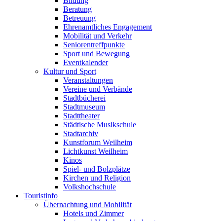
Bildung
Beratung
Betreuung
Ehrenamtliches Engagement
Mobilität und Verkehr
Seniorentreffpunkte
Sport und Bewegung
Eventkalender
Kultur und Sport
Veranstaltungen
Vereine und Verbände
Stadtbücherei
Stadtmuseum
Stadttheater
Städtische Musikschule
Stadtarchiv
Kunstforum Weilheim
Lichtkunst Weilheim
Kinos
Spiel- und Bolzplätze
Kirchen und Religion
Volkshochschule
Touristinfo
Übernachtung und Mobilität
Hotels und Zimmer