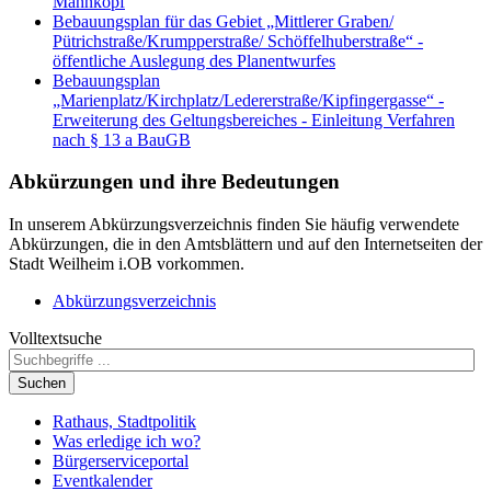
Mahnkopf
Bebauungsplan für das Gebiet „Mittlerer Graben/
Pütrichstraße/Krumpperstraße/ Schöffelhuberstraße“ -
öffentliche Auslegung des Planentwurfes
Bebauungsplan
„Marienplatz/Kirchplatz/Ledererstraße/Kipfingergasse“ -
Erweiterung des Geltungsbereiches - Einleitung Verfahren
nach § 13 a BauGB
Abkürzungen
und ihre Bedeutungen
In unserem Abkürzungsverzeichnis finden Sie häufig verwendete
Abkürzungen, die in den Amtsblättern und auf den Internetseiten der
Stadt Weilheim i.OB vorkommen.
Abkürzungsverzeichnis
Volltextsuche
Suchen
Rathaus, Stadtpolitik
Was erledige ich wo?
Bürgerserviceportal
Eventkalender