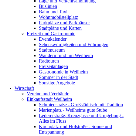
Lage und Verkehrsanbindung
Buslinien
Bahn und Taxi
Wohnmobilstellplatz
Parkplätze und Parkhäuser
Stadtpläne und Karten
Freizeit und Gastronomie
Eventkalender
Sehenswürdigkeiten und Führungen
Stadtmuseum
Wandern rund um Weilheim
Radtouren
Freizeitanlagen
Gastronomie in Weilheim
Sommer in der Stadt
Sonstige Angebote
Wirtschaft
Vereine und Verbände
Einkaufsstadt Weilheim
Schmiedstraße - Großstädtisch mit Tradition
Marienplatz - Weilheims gute Stube
Ledererstraße, Kreuzgasse und Umgebung -
Alles im Fluss
Kirchplatz und Hofstraße - Sonne und
Entspannung