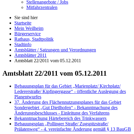
Stellenangebote / Jobs
Mitfahrzentralen
Sie sind hier
Startseite
Mein Weilheim
Bürgerservice
Rathaus, Stadtpolitik
Stadtinfo
Amtsblätter / Satzungen und Verordnungen
Amtsblätter 2011
Amtsblatt 22/2011 vom 05.12.2011
Amtsblatt 22/2011 vom 05.12.2011
Bebauungsplan für das Gebiet „Marienplatz/ Kirchplatz/
Ledererstraße/ Kipfingergasse“ - öffentliche Auslegung des
Planentwurfes
37. Änderung des Flächennutzungsplanes für das Gebiet
Sondergebiet „Gut Dietlhofen“ - Bekanntmachung des
Änderungsbeschlusses - Einleitung des Verfahrens
Bekanntmachung Härtebereich des Trinkwassers
Bebauungsplan „Pollinger Straße/ Zugspitzstraße/
Prälatenweg“ - 4. vereinfachte Änderung gemäß § 13 BauGB