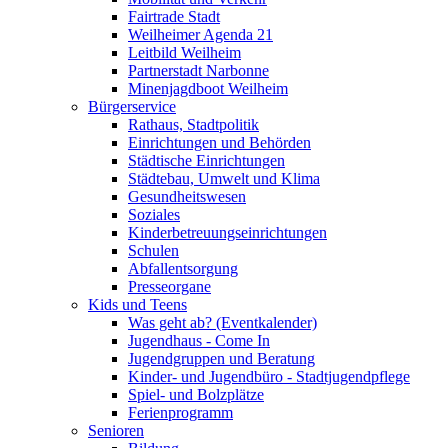
Fairtrade Stadt
Weilheimer Agenda 21
Leitbild Weilheim
Partnerstadt Narbonne
Minenjagdboot Weilheim
Bürgerservice
Rathaus, Stadtpolitik
Einrichtungen und Behörden
Städtische Einrichtungen
Städtebau, Umwelt und Klima
Gesundheitswesen
Soziales
Kinderbetreuungseinrichtungen
Schulen
Abfallentsorgung
Presseorgane
Kids und Teens
Was geht ab? (Eventkalender)
Jugendhaus - Come In
Jugendgruppen und Beratung
Kinder- und Jugendbüro - Stadtjugendpflege
Spiel- und Bolzplätze
Ferienprogramm
Senioren