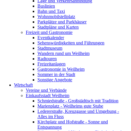
Lage und Verkehrsanbindung
Buslinien
Bahn und Taxi
Wohnmobilstellplatz
Parkplätze und Parkhäuser
Stadtpläne und Karten
Freizeit und Gastronomie
Eventkalender
Sehenswürdigkeiten und Führungen
Stadtmuseum
Wandern rund um Weilheim
Radtouren
Freizeitanlagen
Gastronomie in Weilheim
Sommer in der Stadt
Sonstige Angebote
Wirtschaft
Vereine und Verbände
Einkaufsstadt Weilheim
Schmiedstraße - Großstädtisch mit Tradition
Marienplatz - Weilheims gute Stube
Ledererstraße, Kreuzgasse und Umgebung -
Alles im Fluss
Kirchplatz und Hofstraße - Sonne und
Entspannung