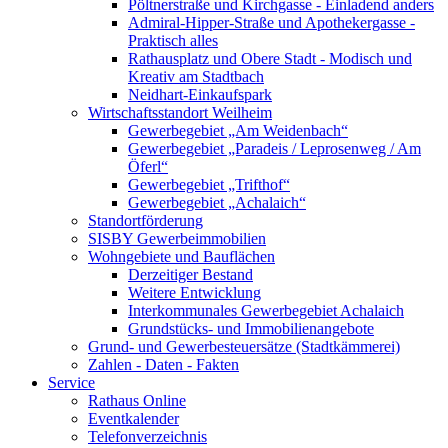
Pöltnerstraße und Kirchgasse - Einladend anders
Admiral-Hipper-Straße und Apothekergasse -
Praktisch alles
Rathausplatz und Obere Stadt - Modisch und
Kreativ am Stadtbach
Neidhart-Einkaufspark
Wirtschaftsstandort Weilheim
Gewerbegebiet „Am Weidenbach“
Gewerbegebiet „Paradeis / Leprosenweg / Am
Öferl“
Gewerbegebiet „Trifthof“
Gewerbegebiet „Achalaich“
Standortförderung
SISBY Gewerbeimmobilien
Wohngebiete und Bauflächen
Derzeitiger Bestand
Weitere Entwicklung
Interkommunales Gewerbegebiet Achalaich
Grundstücks- und Immobilienangebote
Grund- und Gewerbesteuersätze (Stadtkämmerei)
Zahlen - Daten - Fakten
Service
Rathaus Online
Eventkalender
Telefonverzeichnis