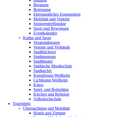
Bildung
Beratung
Betreuung
Ehrenamtliches Engagement
Mobilität und Verkehr
Seniorentreffpunkte
Sport und Bewegung
Eventkalender
Kultur und Sport
Veranstaltungen
Vereine und Verbände
Stadtbücherei
Stadtmuseum
Stadttheater
Städtische Musikschule
Stadtarchiv
Kunstforum Weilheim
Lichtkunst Weilheim
Kinos
Spiel- und Bolzplätze
Kirchen und Religion
Volkshochschule
Touristinfo
Übernachtung und Mobilität
Hotels und Zimmer